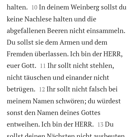


halten.
In deinem Weinberg sollst du
10
keine Nachlese halten und die
abgefallenen Beeren nicht einsammeln.
Du sollst sie dem Armen und dem
Fremden überlassen. Ich bin der HERR,


euer Gott.
Ihr sollt nicht stehlen,
11
nicht täuschen und einander nicht


betrügen.
Ihr sollt nicht falsch bei
12
meinem Namen schwören; du würdest
sonst den Namen deines Gottes


entweihen. Ich bin der HERR.
Du
13
sollst deinen Nächsten nicht ausbeuten