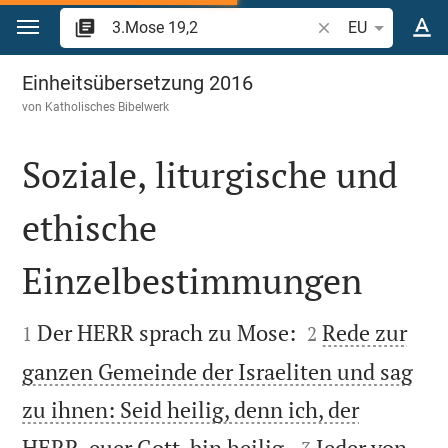
Zum Inhalt springen
Bibelstelle oder Be
EU
3.Mose 19
Einheitsübersetzung 2016
von
Katholisches Bibelwerk
Soziale, liturgische und
ethische
Einzelbestimmungen




Der HERR sprach zu Mose:
Rede zur
1
2
ganzen Gemeinde der Israeliten und sag
zu ihnen: Seid heilig, denn ich, der


HERR, euer Gott, bin heilig.
Jeder von