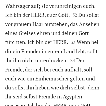
Wahrsager auf; sie verunreinigen euch.


Ich bin der HERR, euer Gott.
Du sollst
32
vor grauem Haar aufstehen, das Ansehen
eines Greises ehren und deinen Gott


fürchten. Ich bin der HERR.
Wenn bei
33
dir ein Fremder in eurem Land lebt, sollt


ihr ihn nicht unterdrücken.
Der
34
Fremde, der sich bei euch aufhält, soll
euch wie ein Einheimischer gelten und
du sollst ihn lieben wie dich selbst; denn
ihr seid selbst Fremde in Ägypten


gewesen. Ich bin der HERR, euer Gott.