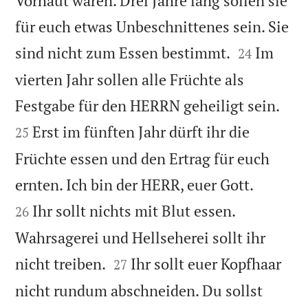
Vorhaut wären. Drei Jahre lang sollen sie
für euch etwas Unbeschnittenes sein. Sie


sind nicht zum Essen bestimmt.
Im
24
vierten Jahr sollen alle Früchte als


Festgabe für den HERRN geheiligt sein.
Erst im fünften Jahr dürft ihr die
25
Früchte essen und den Ertrag für euch


ernten. Ich bin der HERR, euer Gott.
Ihr sollt nichts mit Blut essen.
26
Wahrsagerei und Hellseherei sollt ihr


nicht treiben.
Ihr sollt euer Kopfhaar
27
nicht rundum abschneiden. Du sollst