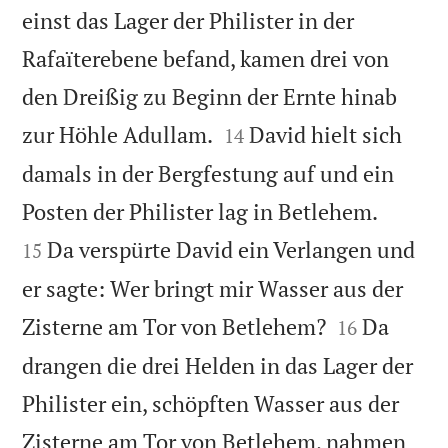
einst das Lager der Philister in der
Rafaïterebene befand, kamen drei von
den Dreißig zu Beginn der Ernte hinab


zur Höhle Adullam.
David hielt sich
14
damals in der Bergfestung auf und ein


Posten der Philister lag in Betlehem.
Da verspürte David ein Verlangen und
15
er sagte: Wer bringt mir Wasser aus der


Zisterne am Tor von Betlehem?
Da
16
drangen die drei Helden in das Lager der
Philister ein, schöpften Wasser aus der
Zisterne am Tor von Betlehem, nahmen