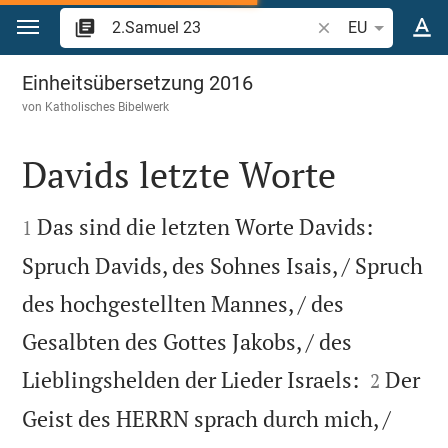
Zum Inhalt springen
Bibelstelle oder Be
EU
2.Samuel 23
Einheitsübersetzung 2016
von
Katholisches Bibelwerk
Davids letzte Worte


Das sind die letzten Worte Davids:
1
Spruch Davids, des Sohnes Isais, / Spruch
des hochgestellten Mannes, / des
Gesalbten des Gottes Jakobs, / des


Lieblingshelden der Lieder Israels:
Der
2
Geist des HERRN sprach durch mich, /