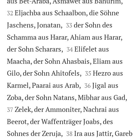


aus Bet-Araba, Asmawet aus Bahurim,
Eljachba aus Schaalbon, die Söhne
32


Jaschens, Jonatan,
der Sohn des
33
Schamma aus Harar, Ahiam aus Harar,


der Sohn Scharars,
Elifelet aus
34
Maacha, der Sohn Ahasbais, Eliam aus


Gilo, der Sohn Ahitofels,
Hezro aus
35


Karmel, Paarai aus Arab,
Jigal aus
36


Zoba, der Sohn Natans, Mibhar aus Gad,
Zelek, der Ammoniter, Nachrai aus
37
Beerot, der Waffenträger Joabs, des


Sohnes der Zeruja,
Ira aus Jattir, Gareb
38