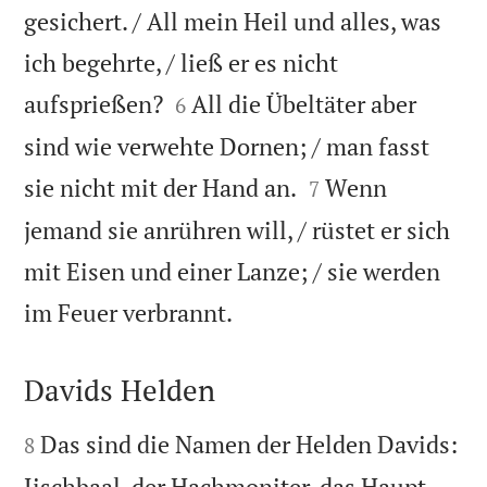
gesichert. / All mein Heil und alles, was
ich begehrte, / ließ er es nicht


aufsprießen?
All die Übeltäter aber
6
sind wie verwehte Dornen; / man fasst


sie nicht mit der Hand an.
Wenn
7
jemand sie anrühren will, / rüstet er sich
mit Eisen und einer Lanze; / sie werden

im Feuer verbrannt.
Davids Helden


Das sind die Namen der Helden Davids:
8
Jischbaal, der Hachmoniter, das Haupt