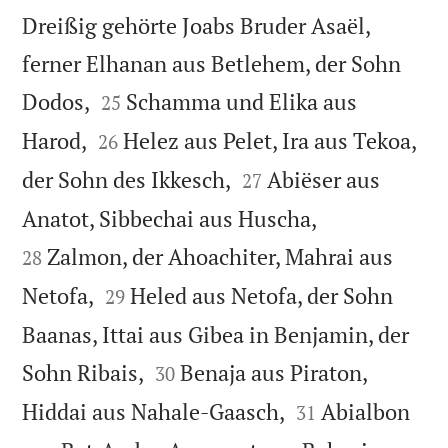
Dreißig gehörte Joabs Bruder Asaël,
ferner Elhanan aus Betlehem, der Sohn


Dodos,
Schamma und Elika aus
25


Harod,
Helez aus Pelet, Ira aus Tekoa,
26


der Sohn des Ikkesch,
Abiëser aus
27


Anatot, Sibbechai aus Huscha,
Zalmon, der Ahoachiter, Mahrai aus
28


Netofa,
Heled aus Netofa, der Sohn
29
Baanas, Ittai aus Gibea in Benjamin, der


Sohn Ribais,
Benaja aus Piraton,
30


Hiddai aus Nahale-Gaasch,
Abialbon
31