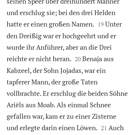
seinen Speer über dreihundert Männer
und erschlug sie; bei den drei Helden


hatte er einen großen Namen.
Unter
19
den Dreißig war er hochgeehrt und er
wurde ihr Anführer, aber an die Drei


reichte er nicht heran.
Benaja aus
20
Kabzeel, der Sohn Jojadas, war ein
tapferer Mann, der große Taten
vollbrachte. Er erschlug die beiden Söhne
Ariëls aus Moab. Als einmal Schnee
gefallen war, kam er zu einer Zisterne


und erlegte darin einen Löwen.
Auch
21