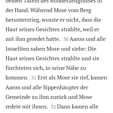
beiden Tafeln des Bundeszeugnisses in
der Hand. Während Mose vom Berg
herunterstieg, wusste er nicht, dass die
Haut seines Gesichtes strahlte, weil er


mit ihm geredet hatte.
Aaron und alle
30
Israeliten sahen Mose und siehe: Die
Haut seines Gesichtes strahlte und sie
fürchteten sich, in seine Nähe zu


kommen.
Erst als Mose sie rief, kamen
31
Aaron und alle Sippenhäupter der
Gemeinde zu ihm zurück und Mose


redete mit ihnen.
Dann kamen alle
32