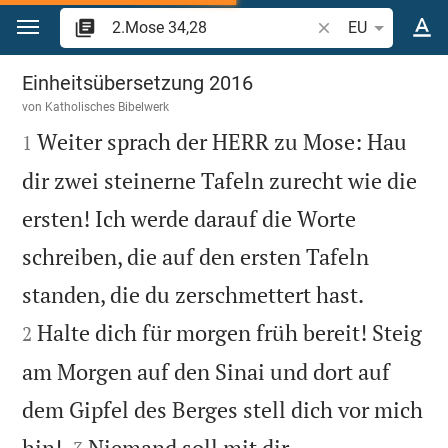
Zum Inhalt springen
Bibelstelle oder Be
EU
2.Mose 34
Einheitsübersetzung 2016
von
Katholisches Bibelwerk

Weiter sprach der HERR zu Mose: Hau
1
dir zwei steinerne Tafeln zurecht wie die
ersten! Ich werde darauf die Worte
schreiben, die auf den ersten Tafeln


standen, die du zerschmettert hast.
Halte dich für morgen früh bereit! Steig
2
am Morgen auf den Sinai und dort auf
dem Gipfel des Berges stell dich vor mich


hin!
Niemand soll mit dir