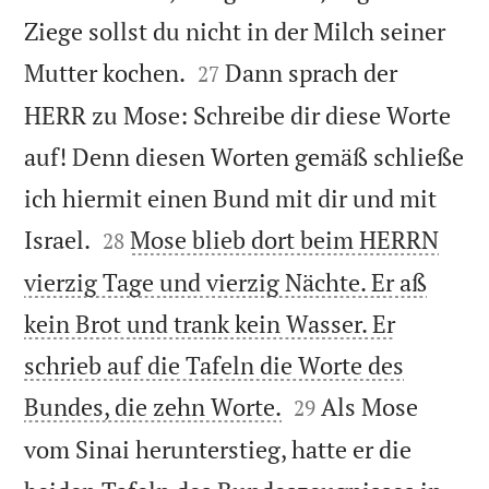
Ziege sollst du nicht in der Milch seiner


Mutter kochen.
Dann sprach der
27
HERR zu Mose: Schreibe dir diese Worte
auf! Denn diesen Worten gemäß schließe
ich hiermit einen Bund mit dir und mit


Israel.
Mose blieb dort beim HERRN
28
vierzig Tage und vierzig Nächte. Er aß
kein Brot und trank kein Wasser. Er
schrieb auf die Tafeln die Worte des


Bundes, die zehn Worte.
Als Mose
29
vom Sinai herunterstieg, hatte er die