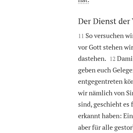
Der Dienst der


So versuchen wir
11
vor Gott stehen wir


dastehen.
Damit
12
geben euch Gelege
entgegentreten kön
wir nämlich von Si
sind, geschieht es 
erkannt haben: Eine
aber für alle gesto