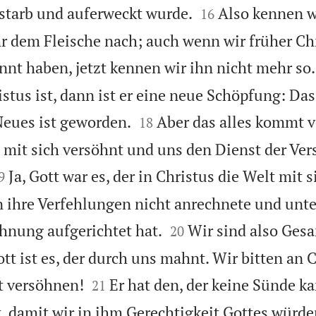


e starb und auferweckt wurde.
Also kennen wi
16
 dem Fleische nach; auch wenn wir früher Ch
nnt haben, jetzt kennen wir ihn nicht mehr so.
stus ist, dann ist er eine neue Schöpfung: Das 


Neues ist geworden.
Aber das alles kommt v
18
 mit sich versöhnt und uns den Dienst der Ve

Ja, Gott war es, der in Christus die Welt mit 
9
n ihre Verfehlungen nicht anrechnete und unte


hnung aufgerichtet hat.
Wir sind also Gesa
20
ott ist es, der durch uns mahnt. Wir bitten an Ch


t versöhnen!
Er hat den, der keine Sünde ka
21
 damit wir in ihm Gerechtigkeit Gottes würde