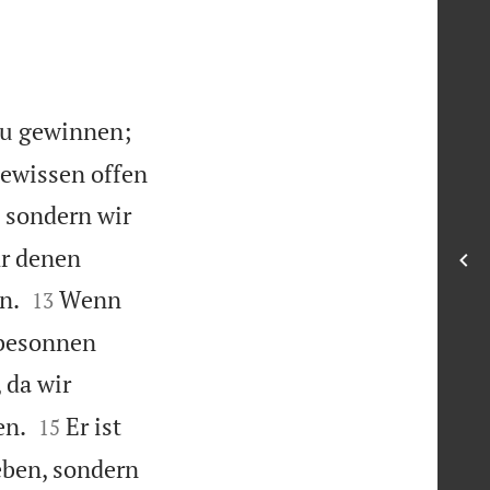
 zu gewinnen;
Gewissen offen
 sondern wir
hr denen


n.
Wenn
13
 besonnen
 da wir


en.
Er ist
15
leben, sondern