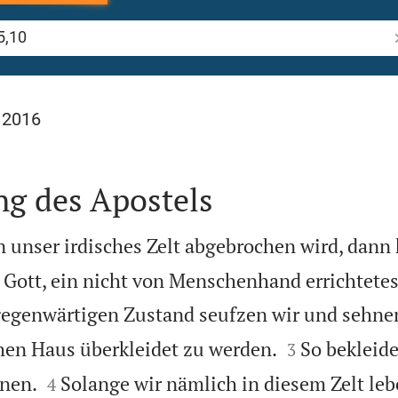
B
 2016
ng des Apostels
 unser irdisches Zelt abgebrochen wird, dann
Gott, ein nicht von Menschenhand errichtete
egenwärtigen Zustand seufzen wir und sehne


en Haus überkleidet zu werden.
So bekleide
3


inen.
Solange wir nämlich in diesem Zelt leb
4