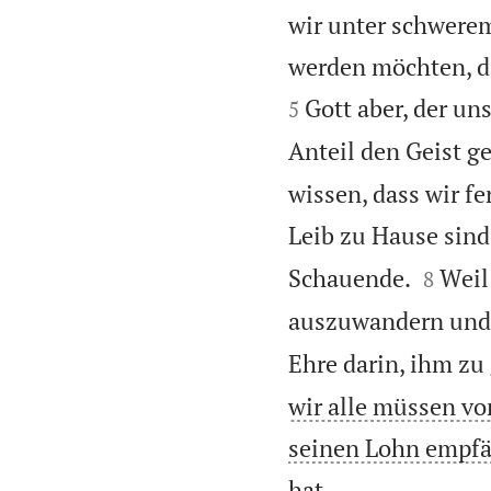
wir unter schwerem
werden möchten, d
Gott aber, der un
5
Anteil den Geist g
wissen, dass wir f
Leib zu Hause sind


Schauende.
Weil
8
auszuwandern und 
Ehre darin, ihm zu 
wir alle müssen vo
seinen Lohn empfän

hat.