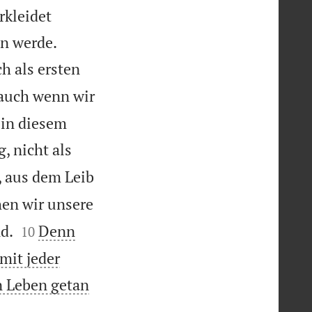
rkleidet


n werde.
h als ersten
 auch wenn wir
 in diesem
, nicht als
r, aus dem Leib
en wir unsere


d.
Denn
10
mit jeder
n Leben getan