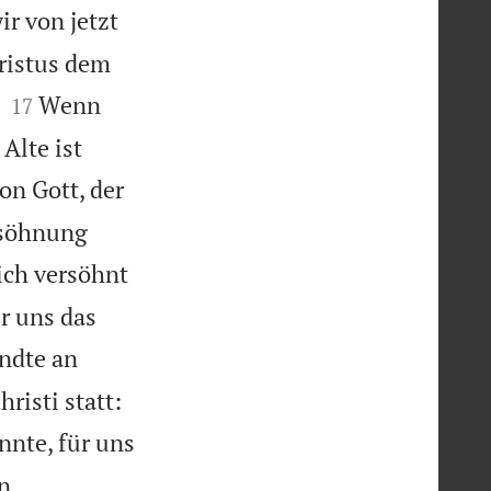
r von jetzt
ristus dem


Wenn
17
Alte ist
on Gott, der
rsöhnung
sich versöhnt
r uns das
ndte an
risti statt:
nnte, für uns

n.