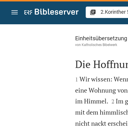
Zum Inhalt springen
2.Korinther 5
Einheitsübersetzung
von
Katholisches Bibelwerk
Die Hoffnu


Wir wissen: Wenn
1
eine Wohnung von 


im Himmel.
Im g
2
mit dem himmlisch
nicht nackt ersche