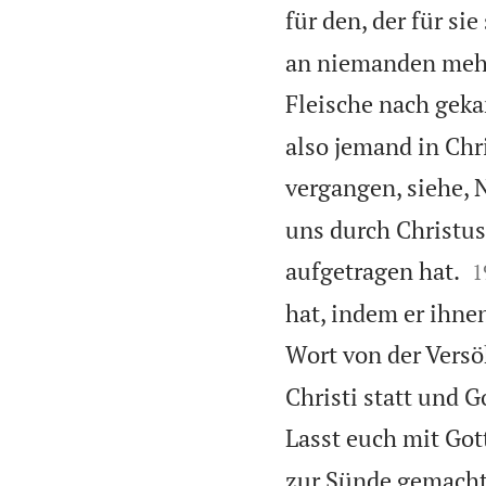
für den, der für si
an niemanden mehr
Fleische nach geka
also jemand in Chri
vergangen, siehe, 
uns durch Christus

aufgetragen hat.
1
hat, indem er ihne
Wort von der Versö
Christi statt und G
Lasst euch mit Got
zur Sünde gemacht,