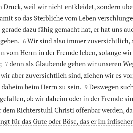
 Druck, weil wir nicht entkleidet, sondern übe
amit so das Sterbliche vom Leben verschlunge
s gerade dazu fähig gemacht hat, er hat uns auc


egeben.
Wir sind also immer zuversichtlich,
6
ern vom Herrn in der Fremde leben, solange wir


;
denn als Glaubende gehen wir unseren Weg
7
 wir aber zuversichtlich sind, ziehen wir es vo


daheim beim Herrn zu sein.
Deswegen such
9
gefallen, ob wir daheim oder in der Fremde sin
r dem Richterstuhl Christi offenbar werden, da
gt für das Gute oder Böse, das er im irdische