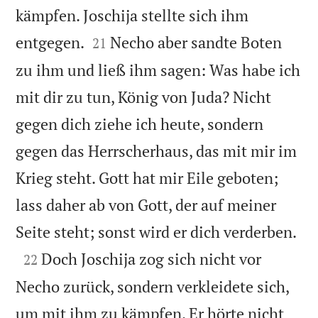
kämpfen. Joschija stellte sich ihm


entgegen.
Necho aber sandte Boten
21
zu ihm und ließ ihm sagen: Was habe ich
mit dir zu tun, König von Juda? Nicht
gegen dich ziehe ich heute, sondern
gegen das Herrscherhaus, das mit mir im
Krieg steht. Gott hat mir Eile geboten;
lass daher ab von Gott, der auf meiner

Seite steht; sonst wird er dich verderben.

Doch Joschija zog sich nicht vor
22
Necho zurück, sondern verkleidete sich,
um mit ihm zu kämpfen. Er hörte nicht