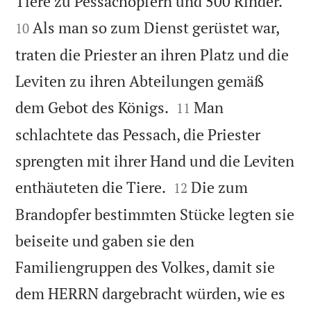


Tiere zu Pessachopfern und 500 Rinder.
Als man so zum Dienst gerüstet war,
10
traten die Priester an ihren Platz und die
Leviten zu ihren Abteilungen gemäß


dem Gebot des Königs.
Man
11
schlachtete das Pessach, die Priester
sprengten mit ihrer Hand und die Leviten


enthäuteten die Tiere.
Die zum
12
Brandopfer bestimmten Stücke legten sie
beiseite und gaben sie den
Familiengruppen des Volkes, damit sie
dem HERRN dargebracht würden, wie es