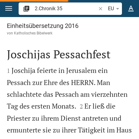
Zum Inhalt springen
Bibelstelle oder Be
EU
2.Chronik 35
Einheitsübersetzung 2016
von
Katholisches Bibelwerk
Joschijas Pessachfest


Joschija feierte in Jerusalem ein
1
Pessach zur Ehre des HERRN. Man
schlachtete das Pessach am vierzehnten


Tag des ersten Monats.
Er ließ die
2
Priester zu ihrem Dienst antreten und
ermunterte sie zu ihrer Tätigkeit im Haus