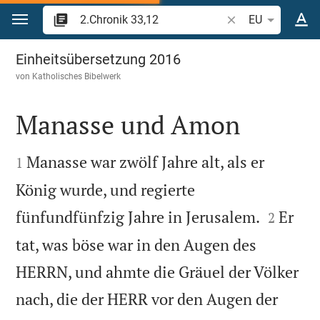
Zum Inhalt springen
Bibelstelle oder Be
EU
2.Chronik 33
Einheitsübersetzung 2016
von
Katholisches Bibelwerk
Manasse und Amon


Manasse war zwölf Jahre alt, als er
1
König wurde, und regierte


fünfundfünfzig Jahre in Jerusalem.
Er
2
tat, was böse war in den Augen des
HERRN, und ahmte die Gräuel der Völker
nach, die der HERR vor den Augen der