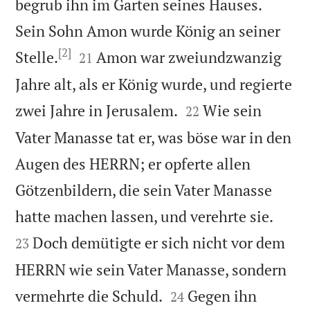
begrub ihn im Garten seines Hauses.
Sein Sohn Amon wurde König an seiner
[2]


Stelle.
Amon war zweiundzwanzig
21
Jahre alt, als er König wurde, und regierte


zwei Jahre in Jerusalem.
Wie sein
22
Vater Manasse tat er, was böse war in den
Augen des HERRN; er opferte allen
Götzenbildern, die sein Vater Manasse


hatte machen lassen, und verehrte sie.
Doch demütigte er sich nicht vor dem
23
HERRN wie sein Vater Manasse, sondern


vermehrte die Schuld.
Gegen ihn
24