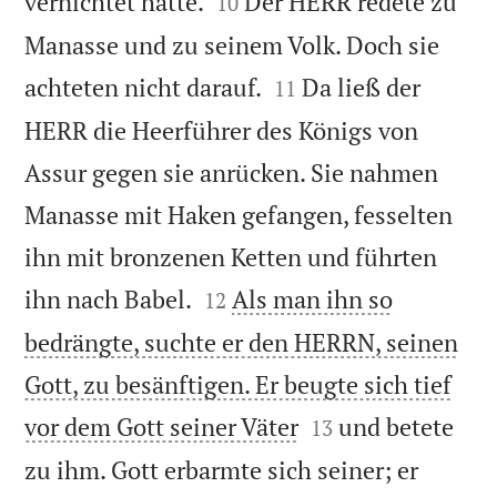


vernichtet hatte.
Der HERR redete zu
10
Manasse und zu seinem Volk. Doch sie


achteten nicht darauf.
Da ließ der
11
HERR die Heerführer des Königs von
Assur gegen sie anrücken. Sie nahmen
Manasse mit Haken gefangen, fesselten
ihn mit bronzenen Ketten und führten


ihn nach Babel.
Als man ihn so
12
bedrängte, suchte er den HERRN, seinen
Gott, zu besänftigen. Er beugte sich tief


vor dem Gott seiner Väter
und betete
13
zu ihm. Gott erbarmte sich seiner; er