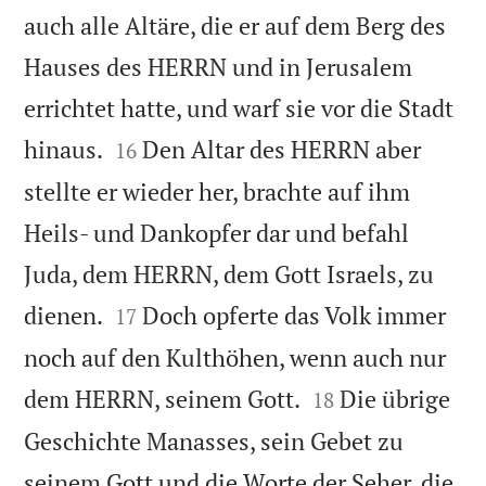
auch alle Altäre, die er auf dem Berg des
Hauses des HERRN und in Jerusalem
errichtet hatte, und warf sie vor die Stadt


hinaus.
Den Altar des HERRN aber
16
stellte er wieder her, brachte auf ihm
Heils- und Dankopfer dar und befahl
Juda, dem HERRN, dem Gott Israels, zu


dienen.
Doch opferte das Volk immer
17
noch auf den Kulthöhen, wenn auch nur


dem HERRN, seinem Gott.
Die übrige
18
Geschichte Manasses, sein Gebet zu
seinem Gott und die Worte der Seher, die