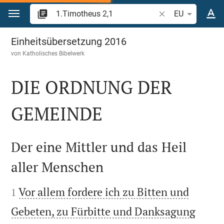
Zum Inhalt springen
Bibelstelle oder Be
EU
1.Timotheus 2
Einheitsübersetzung 2016
von
Katholisches Bibelwerk
DIE ORDNUNG DER
GEMEINDE

Der eine Mittler und das Heil
aller Menschen


Vor allem fordere ich zu Bitten und
1
Gebeten, zu Fürbitte und Danksagung