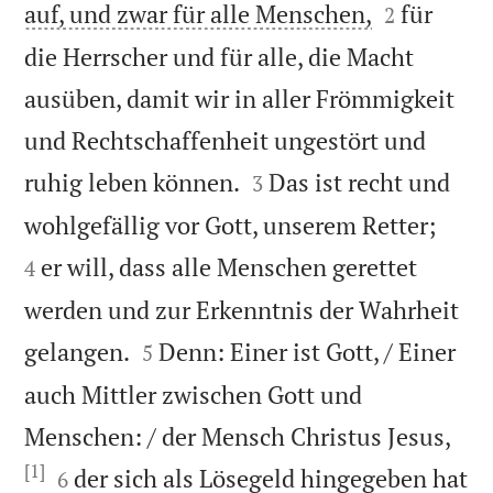


auf, und zwar für alle Menschen,
für
2
die Herrscher und für alle, die Macht
ausüben, damit wir in aller Frömmigkeit
und Rechtschaffenheit ungestört und


ruhig leben können.
Das ist recht und
3


wohlgefällig vor Gott, unserem Retter;
er will, dass alle Menschen gerettet
4
werden und zur Erkenntnis der Wahrheit


gelangen.
Denn: Einer ist Gott, / Einer
5
auch Mittler zwischen Gott und
Menschen: / der Mensch Christus Jesus,
[1]


der sich als Lösegeld hingegeben hat
6