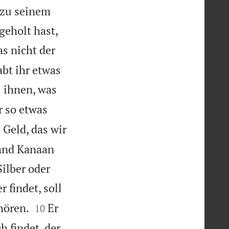
f zu seinem
geholt hast,
as nicht der
bt ihr etwas
u ihnen, was
r so etwas
 Geld, das wir
Land Kanaan
ilber oder
 findet, soll


hören.
Er
10
h findet, der