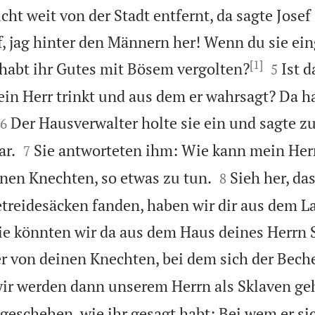
cht weit von der Stadt entfernt, da sagte Jose
, jag hinter den Männern her! Wenn du sie ein
[1]


habt ihr Gutes mit Bösem vergolten?
Ist d
5
in Herr trinkt und aus dem er wahrsagt? Da ha


Der Hausverwalter holte sie ein und sagte z
6


ar.
Sie antworteten ihm: Wie kann mein Her
7


inen Knechten, so etwas zu tun.
Sieh her, das
8
treidesäcken fanden, haben wir dir aus dem 
e könnten wir da aus dem Haus deines Herrn S
r von deinen Knechten, bei dem sich der Becher
wir werden dann unserem Herrn als Sklaven ge
l geschehen, wie ihr gesagt habt: Bei wem er sic