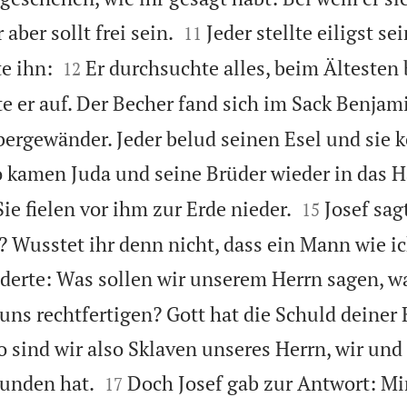


 aber sollt frei sein.
Jeder stellte eiligst se
11


e ihn:
Er durchsuchte alles, beim Ältesten
12
e er auf. Der Becher fand sich im Sack Benjam
bergewänder. Jeder belud seinen Esel und sie k
 kamen Juda und seine Brüder wieder in das H


Sie fielen vor ihm zur Erde nieder.
Josef sag
15
? Wusstet ihr denn nicht, dass ein Mann wie 
derte: Was sollen wir unserem Herrn sagen, wa
uns rechtfertigen? Gott hat die Schuld deiner
 sind wir also Sklaven unseres Herrn, wir und 


funden hat.
Doch Josef gab zur Antwort: Mir 
17