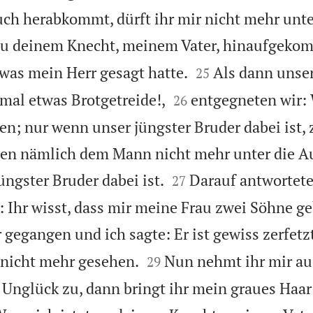
uch herabkommt, dürft ihr mir nicht mehr unt
 zu deinem Knecht, meinem Vater, hinaufgeko


 was mein Herr gesagt hatte.
Als dann unser
25


mal etwas Brotgetreide!,
entgegneten wir:
26
en; nur wenn unser jüngster Bruder dabei ist, 
nen nämlich dem Mann nicht mehr unter die Au


üngster Bruder dabei ist.
Darauf antwortete
27
: Ihr wisst, dass mir meine Frau zwei Söhne ge
r gegangen und ich sagte: Er ist gewiss zerfetz


 nicht mehr gesehen.
Nun nehmt ihr mir au
29
 Unglück zu, dann bringt ihr mein graues Haar 