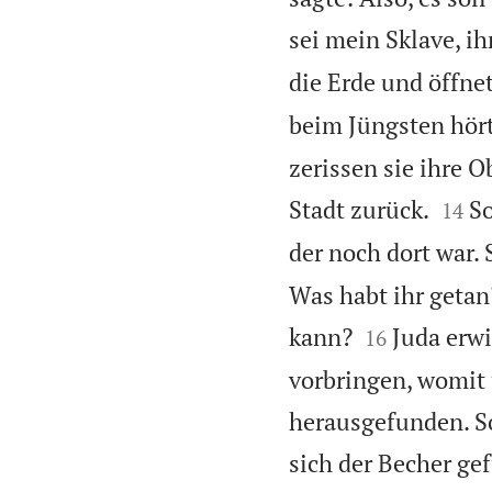
sei mein Sklave, ihr
die Erde und öffnet
beim Jüngsten hört
zerissen sie ihre O


Stadt zurück.
So
14
der noch dort war. 
Was habt ihr getan


kann?
Juda erwi
16
vorbringen, womit 
herausgefunden. So
sich der Becher ge