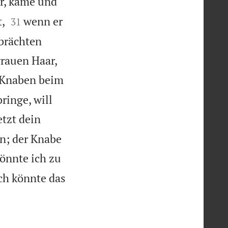
r, käme und


,
wenn er
31
 brächten
grauen Haar,
n Knaben beim
ringe, will
etzt dein
rn; der Knabe
önnte ich zu
ch könnte das