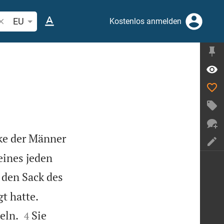
ibelstelle oder Begriff suchen
EU
Kostenlos anmelden
ke der Männer
eines jeden
 den Sack des


gt hatte.


eln.
Sie
4