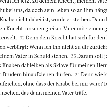
enn ich jetzt zu deinem Knecht, meinem Vate
ht bei uns, da doch sein Leben so an ihm hängt
 Knabe nicht dabei ist, würde er sterben. Dann
en Knecht, unseren greisen Vater mit seinem 


terwelt.
Denn dein Knecht hat sich für de
32
en verbürgt: Wenn ich ihn nicht zu dir zurückb


meinem Vater in Schuld stehen.
Darum soll j
33
s Knaben dableiben als Sklave für meinen Her


en Brüdern hinaufziehen dürfen.
Denn wie k
34
fziehen, ohne dass der Knabe bei mir wäre? I

ansehen, das dann meinen Vater träfe.