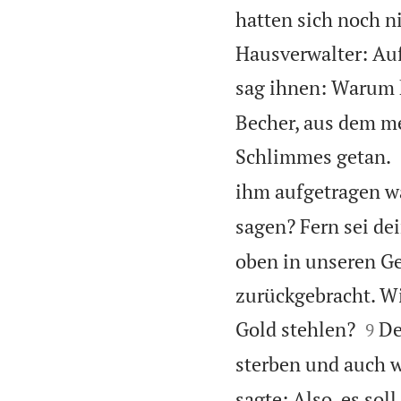
hatten sich noch ni
Hausverwalter: Auf
sag ihnen: Warum 
Becher, aus dem me
Schlimmes getan.
ihm aufgetragen w
sagen? Fern sei de
oben in unseren Ge
zurückgebracht. Wi


Gold stehlen?
De
9
sterben und auch 
sagte: Also, es sol