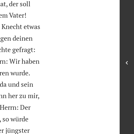
t, der soll


rem Vater!
n Knecht etwas
egen deinen
hte gefragt:
rn: Wir haben
ren wurde.
 da und sein
hn her zu mir,
Herrn: Der
, so würde
r jüngster