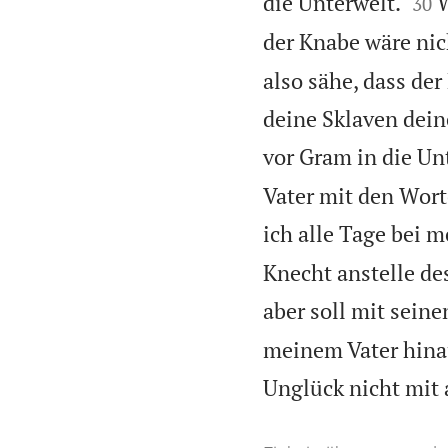


die Unterwelt.
W
30
der Knabe wäre nic
also sähe, dass der
deine Sklaven dein
vor Gram in die Un
Vater mit den Wort
ich alle Tage bei 
Knecht anstelle de
aber soll mit sein
meinem Vater hinau
Unglück nicht mit 