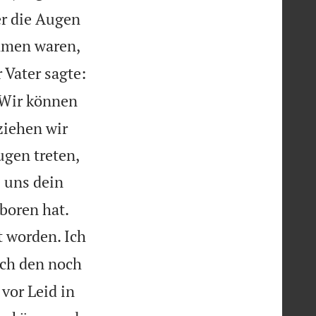
er die Augen
mmen waren,
 Vater sagte:
 Wir können
ziehen wir
gen treten,
 uns dein


boren hat.
t worden. Ich
ch den noch
vor Leid in