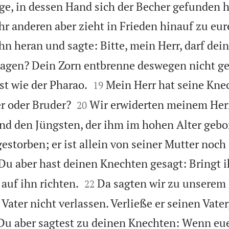
ge, in dessen Hand sich der Becher gefunden ha
hr anderen aber zieht in Frieden hinauf zu eu
ihn heran und sagte: Bitte, mein Herr, darf dei
agen? Dein Zorn entbrenne deswegen nicht g


st wie der Pharao.
Mein Herr hat seine Knec
19


er oder Bruder?
Wir erwiderten meinem Her
20
und den Jüngsten, der ihm im hohen Alter gebo
estorben; er ist allein von seiner Mutter noch
Du aber hast deinen Knechten gesagt: Bringt i


auf ihn richten.
Da sagten wir zu unserem 
22
ater nicht verlassen. Verließe er seinen Vater
Du aber sagtest zu deinen Knechten: Wenn eue