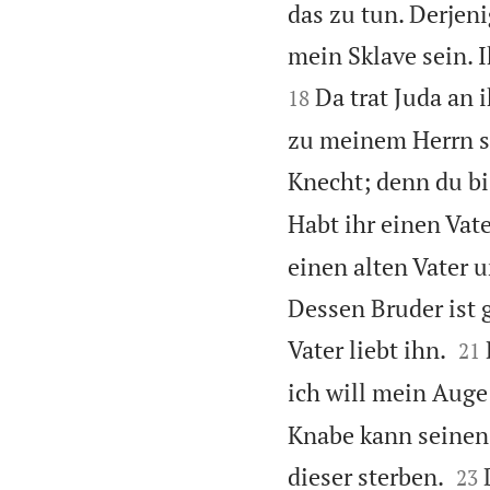
das zu tun. Derjeni
mein Sklave sein. I
Da trat Juda an 
18
zu meinem Herrn s
Knecht; denn du bi
Habt ihr einen Vat
einen alten Vater 
Dessen Bruder ist g


Vater liebt ihn.
21
ich will mein Auge 
Knabe kann seinen V


dieser sterben.
23