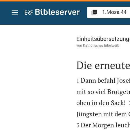
Zum Inhalt springen
1.Mose 44
Einheitsübersetzung
von
Katholisches Bibelwerk
Die erneute


Dann befahl Jose
1
mit so viel Brotget
oben in den Sack!
Jüngsten mit dem Ge
Der Morgen leuch
3