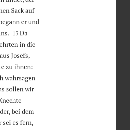
inen Sack auf
 begann er und


ins.
Da
13
ehrten in die
aus Josefs,
te zu ihnen:
ich wahrsagen
s sollen wir
 Knechte
der, bei dem
sei es fern,