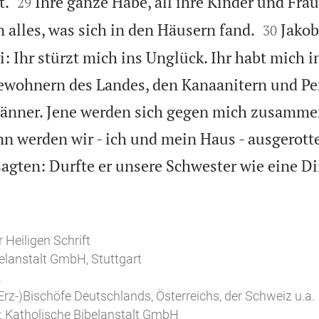


t.
Ihre ganze Habe, all ihre Kinder und Frau
29


 alles, was sich in den Häusern fand.
Jakob
30
: Ihr stürzt mich ins Unglück. Ihr habt mich i
ewohnern des Landes, den Kanaanitern und Per
änner. Jene werden sich gegen mich zusamm
n werden wir - ich und mein Haus - ausgerott
agten: Durfte er unsere Schwester wie eine Di
 Heiligen Schrift
elanstalt GmbH, Stuttgart
.
Erz-)Bischöfe Deutschlands, Österreichs, der Schweiz u.a.
 Katholische Bibelanstalt GmbH