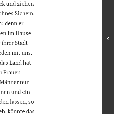
ck und ziehen

ohnes Sichem.
n; denn er
llen im Hause
ihrer Stadt
eden mit uns.
 das Land hat
zu Frauen
e Männer nur
nen und ein
den lassen, so
ieh, könnte das