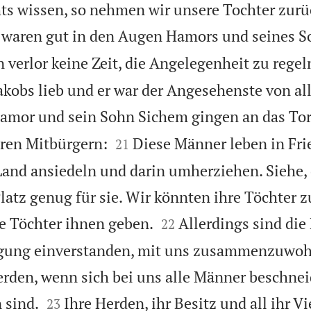
ts wissen, so nehmen wir unsere Tochter zurü
 waren gut in den Augen Hamors und seines S
verlor keine Zeit, die Angelegenheit zu regel
Jakobs lieb und er war der Angesehenste von a
amor und sein Sohn Sichem gingen an das Tor 


hren Mitbürgern:
Diese Männer leben in Fri
21
 Land ansiedeln und darin umherziehen. Siehe,
Platz genug für sie. Wir könnten ihre Töchter 


 Töchter ihnen geben.
Allerdings sind di
22
ngung einverstanden, mit uns zusammenzuwoh
erden, wenn sich bei uns alle Männer beschnei


 sind.
Ihre Herden, ihr Besitz und all ihr V
23