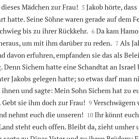


dieses Mädchen zur Frau!
Jakob hörte, dass
5
rt hatte. Seine Söhne waren gerade auf dem Fe


schwieg bis zu ihrer Rückkehr.
Da kam Hamor,
6


heraus, um mit ihm darüber zu reden.
Als J
7
d davon erfuhren, empfanden sie das als Bele
. Denn Sichem hatte eine Schandtat an Israel
hter Jakobs gelegen hatte; so etwas darf man n
 ihnen und sagte: Mein Sohn Sichem hat zu eu


 Gebt sie ihm doch zur Frau!
Verschwägern w
9


und nehmt euch die unseren!
Ihr könnt euch
10
Land steht euch offen. Bleibt da, zieht umher 
 sagte zu Dinas Vater und zu ihren Brüdern: F