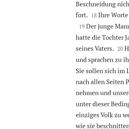
Beschneidung nich


fort.
Ihre Worte
18

Der junge Mann 
19
hatte die Tochter 


seines Vaters.
H
20
und sprachen zu i
Sie sollen sich im
nach allen Seiten 
nehmen und unsere
unter dieser Bedi
einziges Volk zu w
wie sie beschnitten