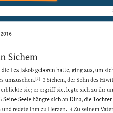
B
 2016
an Sichem
, die Lea Jakob geboren hatte, ging aus, um sic
[1]


es umzusehen.
Sichem, der Sohn des Hiwi
2
rblickte sie; er ergriff sie, legte sich zu ihr u


Seine Seele hängte sich an Dina, die Tochter 
3


 und redete ihm zu Herzen.
Zu seinem Vate
4