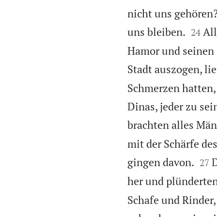
nicht uns gehören?


uns bleiben.
All
24
Hamor und seinen S
Stadt auszogen, li
Schmerzen hatten, 
Dinas, jeder zu se
brachten alles Mä
mit der Schärfe de


gingen davon.
D
27
her und plünderten
Schafe und Rinder, 