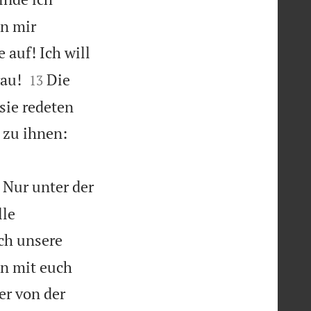
on mir
 auf! Ich will


rau!
Die
13
sie redeten
 zu ihnen:
Nur unter der
lle
ch unsere
n mit euch
er von der