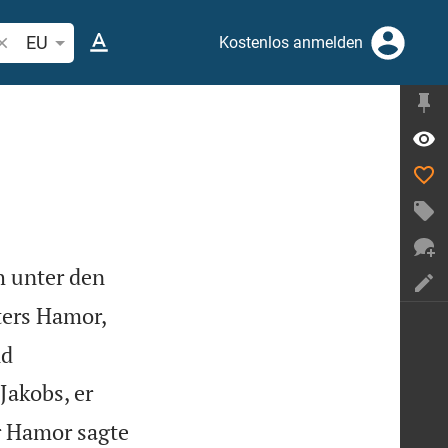
ibelstelle oder Begriff suchen
EU
Kostenlos anmelden
h unter den
ters Hamor,
nd
Jakobs, er
r Hamor sagte