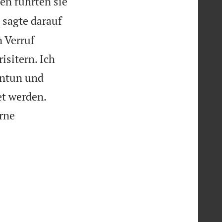
en führten sie
 sagte darauf
n Verruf
isitern. Ich
entun und


et werden.
rne