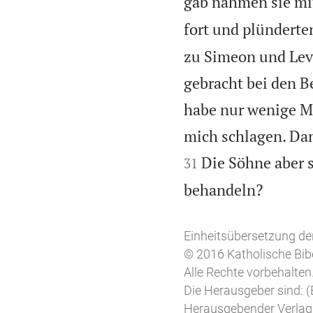
gab nahmen sie mi
fort und plünderten
zu Simeon und Levi
gebracht bei den B
habe nur wenige M
mich schlagen. Dan
Die Söhne aber s
31

behandeln?
Einheitsübersetzung der
© 2016 Katholische Bib
Alle Rechte vorbehalten
Die Herausgeber sind: (
Herausgebender Verlag: