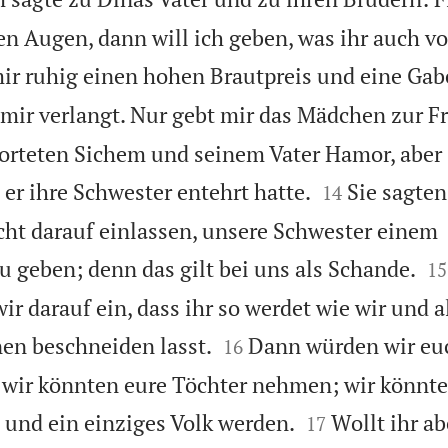
n Augen, dann will ich geben, was ihr auch v
ir ruhig einen hohen Brautpreis und eine Gabe
 mir verlangt. Nur gebt mir das Mädchen zur F
rteten Sichem und seinem Vater Hamor, aber 


l er ihre Schwester entehrt hatte.
Sie sagten
14
ht darauf einlassen, unsere Schwester einem


 geben; denn das gilt bei uns als Schande.
15
r darauf ein, dass ihr so werdet wie wir und a


en beschneiden lasst.
Dann würden wir eu
16
 wir könnten eure Töchter nehmen; wir könnte


nd ein einziges Volk werden.
Wollt ihr ab
17