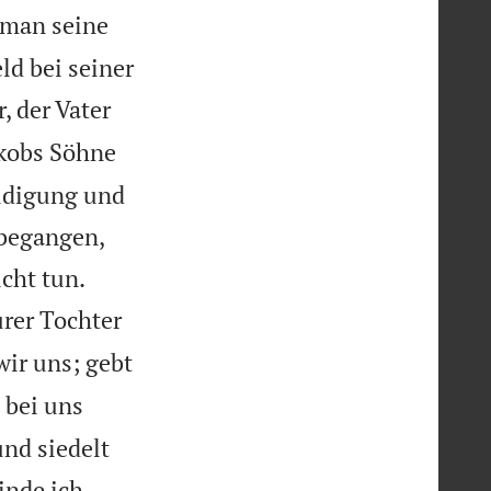
 man seine
ld bei seiner
 der Vater
akobs Söhne
idigung und
 begangen,


icht tun.
rer Tochter
ir uns; gebt
 bei uns
und siedelt
inde ich