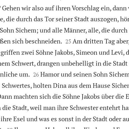
 Gehen wir also auf ihren Vorschlag ein, dann 
e, die durch das Tor seiner Stadt auszogen, hö
ohn Sichem; und alle Männer, alle, die durch 


eßen sich beschneiden.
Am dritten Tag aber,
25
griffen zwei Söhne Jakobs, Simeon und Levi, d
inem Schwert, drangen unbehelligt in die Stadt


nnliche um.
Hamor und seinen Sohn Sichem 
26
s Schwertes, holten Dina aus dem Hause Sich
ann machten sich die Söhne Jakobs über die 
 die Stadt, weil man ihre Schwester entehrt ha
ihre Esel und was es sonst in der Stadt oder a