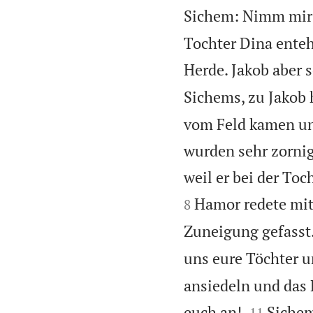
Sichem: Nimm mir 
Tochter Dina enteh
Herde. Jakob aber 
Sichems, zu Jakob 
vom Feld kamen un
wurden sehr zornig
weil er bei der Toc
Hamor redete mit
8
Zuneigung gefasst.
uns eure Töchter 
ansiedeln und das 


euch an!
Sichem
11