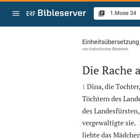
Zum Inhalt springen
1.Mose 34
Einheitsübersetzung
von
Katholisches Bibelwerk
Die Rache 


Dina, die Tochter
1
Töchtern des Land
des Landesfürsten, e
vergewaltigte sie.
liebte das Mädchen