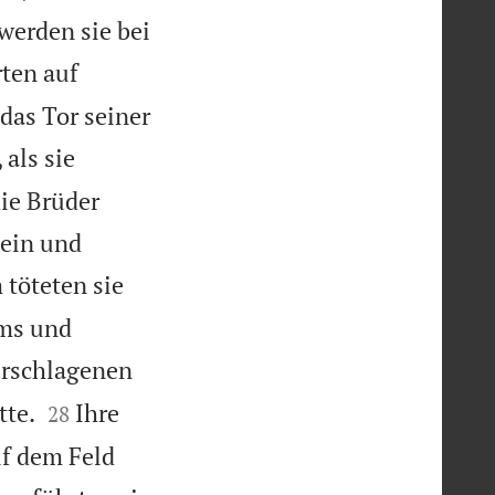
werden sie bei
rten auf
das Tor seiner
 als sie
ie Brüder
 ein und
töteten sie
ems und
Erschlagenen


tte.
Ihre
28
uf dem Feld