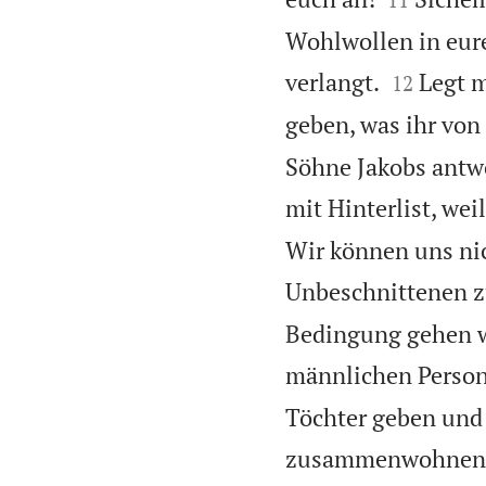
Wohlwollen in eure


verlangt.
Legt m
12
geben, was ihr von
Söhne Jakobs antwo
mit Hinterlist, wei
Wir können uns nic
Unbeschnittenen zu
Bedingung gehen wi
männlichen Person
Töchter geben und
zusammenwohnen u