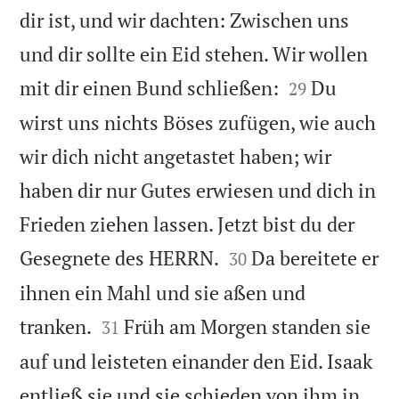
dir ist, und wir dachten: Zwischen uns
und dir sollte ein Eid stehen. Wir wollen


mit dir einen Bund schließen:
Du
29
wirst uns nichts Böses zufügen, wie auch
wir dich nicht angetastet haben; wir
haben dir nur Gutes erwiesen und dich in
Frieden ziehen lassen. Jetzt bist du der


Gesegnete des HERRN.
Da bereitete er
30
ihnen ein Mahl und sie aßen und


tranken.
Früh am Morgen standen sie
31
auf und leisteten einander den Eid. Isaak
entließ sie und sie schieden von ihm in