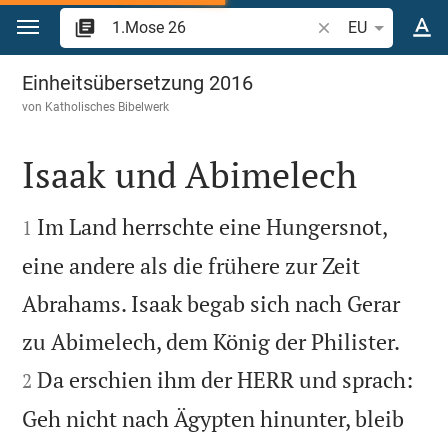
Zum Inhalt springen
Bibelstelle oder Be
EU
1.Mose 26
Einheitsübersetzung 2016
von
Katholisches Bibelwerk
Isaak und Abimelech


Im Land herrschte eine Hungersnot,
1
eine andere als die frühere zur Zeit
Abrahams. Isaak begab sich nach Gerar


zu Abimelech, dem König der Philister.
Da erschien ihm der HERR und sprach:
2
Geh nicht nach Ägypten hinunter, bleib