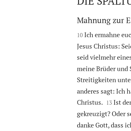
DIE SPALT

Mahnung zur E


Ich ermahne euc
10
Jesus Christus: Se
seid vielmehr eine
meine Brüder und S
Streitigkeiten unte
anderes sagt: Ich h


Christus.
Ist de
13
gekreuzigt? Oder s
danke Gott, dass i