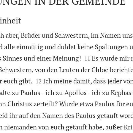
UNGEN IN DER GEMEINDE
inheit
h aber, Brüder und Schwestern, im Namen uns
id alle einmütig und duldet keine Spaltungen 


s Sinnes und einer Meinung!
Es wurde mir 
11
chwestern, von den Leuten der Chloë berichtet


r euch gibt.
Ich meine damit, dass jeder vo
12
alte zu Paulus - ich zu Apollos - ich zu Kephas 
nn Christus zerteilt? Wurde etwa Paulus für e
eid ihr auf den Namen des Paulus getauft wor
ch niemanden von euch getauft habe, außer Kr