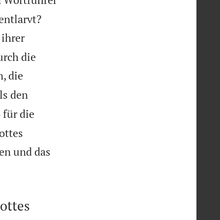


entlarvt?
ihrer
urch die
, die
ls den

für die
4
ottes
hen und das
ottes