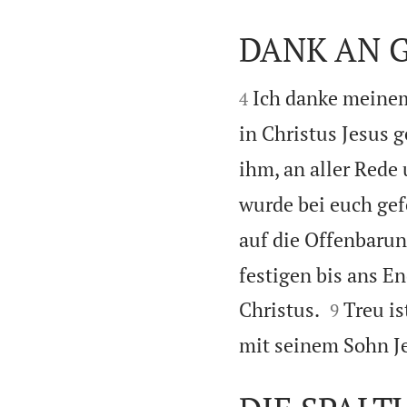
DANK AN 


Ich danke meinem
4
in Christus Jesus 
ihm, an aller Rede 
wurde bei euch gef
auf die Offenbarun
festigen bis ans E


Christus.
Treu is
9
mit seinem Sohn Je