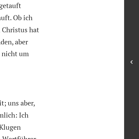
getauft
uft. Ob ich
 Christus hat
den, aber
i nicht um
t; uns aber,
mlich: Ich
 Klugen
n Wortführer