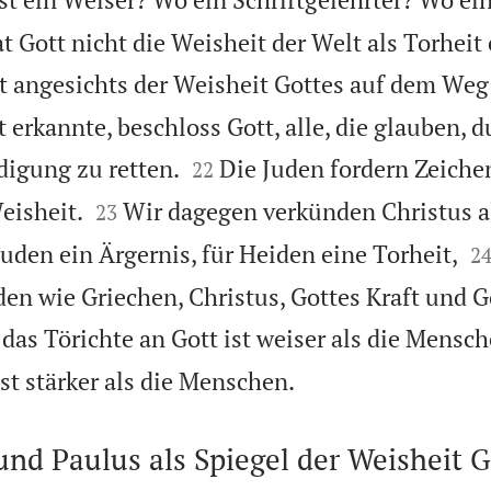
t Gott nicht die Weisheit der Welt als Torheit 
t angesichts der Weisheit Gottes auf dem Weg 
 erkannte, beschloss Gott, alle, die glauben, d


digung zu retten.
Die Juden fordern Zeichen
22


eisheit.
Wir dagegen verkünden Christus a
23

uden ein Ärgernis, für Heiden eine Torheit,
2
den wie Griechen, Christus, Gottes Kraft und G
das Törichte an Gott ist weiser als die Mensc

st stärker als die Menschen.
nd Paulus als Spiegel der Weisheit G