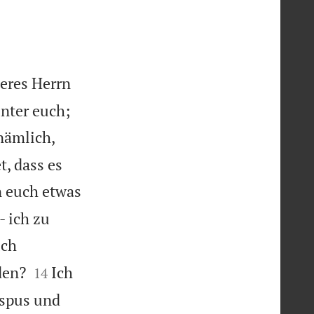
eres Herrn
unter euch;
nämlich,
, dass es
n euch etwas
- ich zu
uch


den?
Ich
14
ispus und