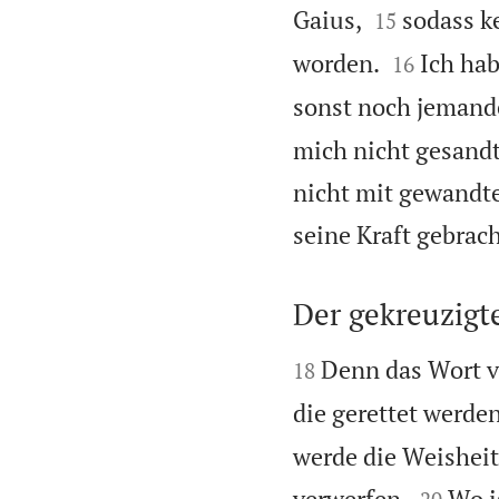


Gaius,
sodass k
15


worden.
Ich hab
16
sonst noch jemande
mich nicht gesandt
nicht mit gewandte
seine Kraft gebrach
Der gekreuzigte


Denn das Wort vo
18
die gerettet werden,
werde die Weisheit


verwerfen.
Wo i