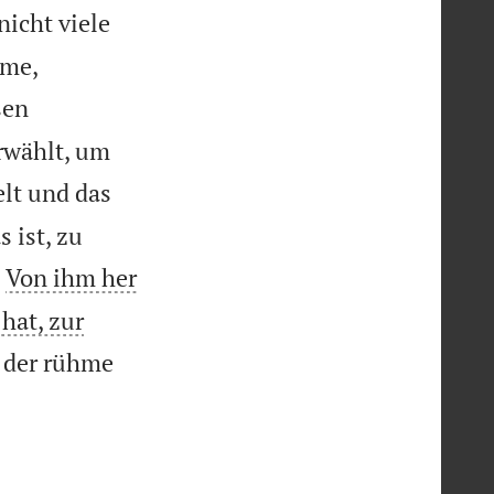
icht viele


hme,
sen
rwählt, um
elt und das
 ist, zu

Von ihm her
hat, zur
, der rühme