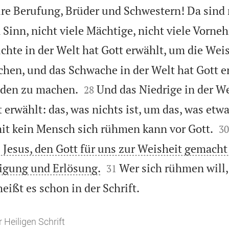
re Berufung, Brüder und Schwestern! Da sind n
 Sinn, nicht viele Mächtige, nicht viele Vorne
chte in der Welt hat Gott erwählt, um die Wei
hen, und das Schwache in der Welt hat Gott e


nden zu machen.
Und das Niedrige in der W
28
 erwählt: das, was nichts ist, um das, was etwas

it kein Mensch sich rühmen kann vor Gott.
30
s Jesus, den Gott für uns zur Weisheit gemacht 


ligung und Erlösung.
Wer sich rühmen will
31

heißt es schon in der Schrift.
 Heiligen Schrift