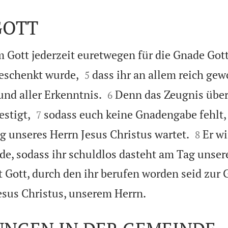
GOTT
 Gott jederzeit euretwegen für die Gnade Gott


geschenkt wurde,
dass ihr an allem reich gew
5


und aller Erkenntnis.
Denn das Zeugnis über
6


estigt,
sodass euch keine Gnadengabe fehlt,
7


g unseres Herrn Jesus Christus wartet.
Er w
8
nde, sodass ihr schuldlos dasteht am Tag unser
t Gott, durch den ihr berufen worden seid zur

sus Christus, unserem Herrn.