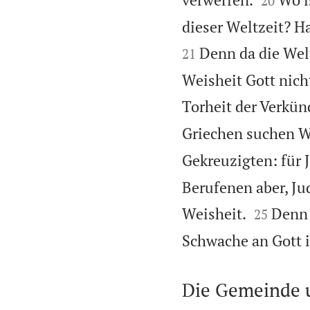
20
dieser Weltzeit? Ha
Denn da die Wel
21
Weisheit Gott nicht
Torheit der Verkün
Griechen suchen W
Gekreuzigten: für J
Berufenen aber, Ju


Weisheit.
Denn 
25
Schwache an Gott i
Die Gemeinde u