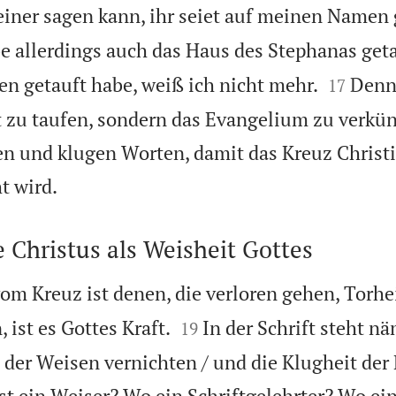
einer sagen kann, ihr seiet auf meinen Namen 
e allerdings auch das Haus des Stephanas geta


n getauft habe, weiß ich nicht mehr.
Denn
17
 zu taufen, sondern das Evangelium zu verkün
n und klugen Worten, damit das Kreuz Christ

t wird.
 Christus als Weisheit Gottes
m Kreuz ist denen, die verloren gehen, Torhei


 ist es Gottes Kraft.
In der Schrift steht nä
19
 der Weisen vernichten / und die Klugheit der
st ein Weiser? Wo ein Schriftgelehrter? Wo ei