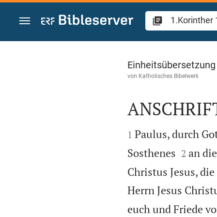
Zum Inhalt springen
1.Korinther 1
Einheitsübersetzung
von
Katholisches Bibelwerk
ANSCHRIF


Paulus, durch Got
1


Sosthenes
an die
2
Christus Jesus, die
Herrn Jesus Christu
euch und Friede vo