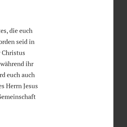
es, die euch
orden seid in
 Christus
 während ihr
ird euch auch
es Herrn Jesus
 Gemeinschaft