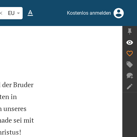
ibelstelle oder Begriff suchen
EU
Kostenlos anmelden
d der Bruder
ten in
n unseres
ade sei mit

ristus!