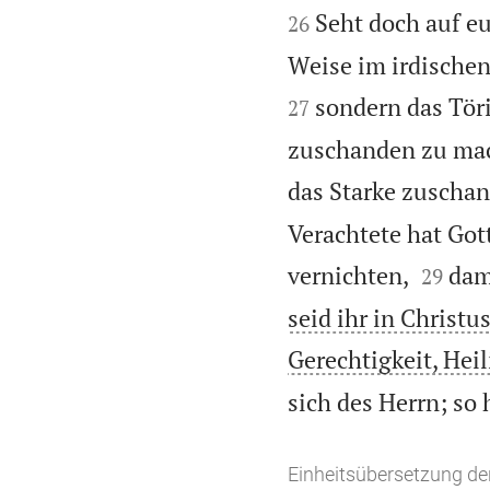


Seht doch auf eu
26
Weise im irdischen
sondern das Töri
27
zuschanden zu mac
das Starke zuscha
Verachtete hat Gott


vernichten,
dam
29
seid ihr in Christu
Gerechtigkeit, Hei
sich des Herrn; so 
Einheitsübersetzung der