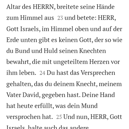
Altar des HERRN, breitete seine Hände


zum Himmel aus
und betete: HERR,
23
Gott Israels, im Himmel oben und auf der
Erde unten gibt es keinen Gott, der so wie
du Bund und Huld seinen Knechten
bewahrt, die mit ungeteiltem Herzen vor


ihm leben.
Du hast das Versprechen
24
gehalten, das du deinem Knecht, meinem
Vater David, gegeben hast. Deine Hand
hat heute erfüllt, was dein Mund


versprochen hat.
Und nun, HERR, Gott
25
Israels, halte auch das andere