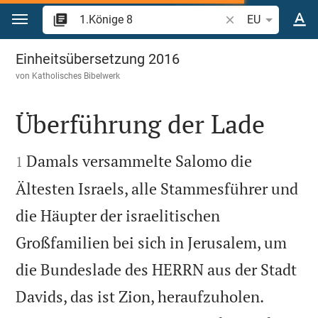
Zum Inhalt springen
Bibelstelle oder Be
EU
1.Könige 8
Einheitsübersetzung 2016
von
Katholisches Bibelwerk
Überführung der Lade


Damals versammelte Salomo die
1
Ältesten Israels, alle Stammesführer und
die Häupter der israelitischen
Großfamilien bei sich in Jerusalem, um
die Bundeslade des HERRN aus der Stadt


Davids, das ist Zion, heraufzuholen.