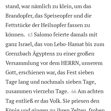
stand, war nämlich zu klein, um das
Brandopfer, das Speiseopfer und die
Fettstücke der Heilsopfer fassen zu


können.
Salomo feierte damals mit
65
ganz Israel, das von Lebo-Hamat bis zum
Grenzbach Ägyptens zu einer großen
Versammlung vor dem HERRN, unserem
Gott, erschienen war, das Fest sieben
Tage lang und nochmals sieben Tage,


zusammen vierzehn Tage.
Am achten
66
Tag entließ er das Volk. Sie priesen den
König und gingen zu ihren Zelten, frohen