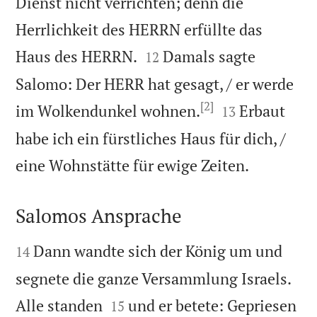
Dienst nicht verrichten; denn die
Herrlichkeit des HERRN erfüllte das


Haus des HERRN.
Damals sagte
12
Salomo: Der HERR hat gesagt, / er werde
[2]


im Wolkendunkel wohnen.
Erbaut
13
habe ich ein fürstliches Haus für dich, /

eine Wohnstätte für ewige Zeiten.
Salomos Ansprache


Dann wandte sich der König um und
14
segnete die ganze Versammlung Israels.


Alle standen
und er betete: Gepriesen
15