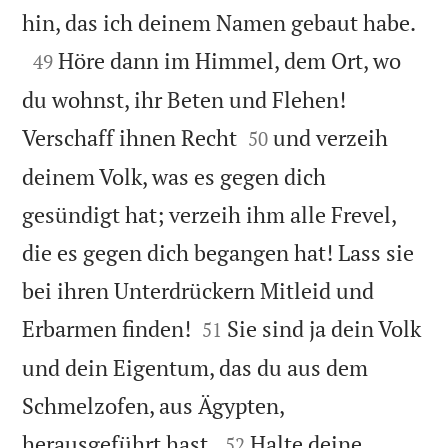

hin, das ich deinem Namen gebaut habe.

Höre dann im Himmel, dem Ort, wo
49
du wohnst, ihr Beten und Flehen!


Verschaff ihnen Recht
und verzeih
50
deinem Volk, was es gegen dich
gesündigt hat; verzeih ihm alle Frevel,
die es gegen dich begangen hat! Lass sie
bei ihren Unterdrückern Mitleid und


Erbarmen finden!
Sie sind ja dein Volk
51
und dein Eigentum, das du aus dem
Schmelzofen, aus Ägypten,


herausgeführt hast.
Halte deine
52