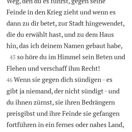
Weg, den du es führst, gegen seine
Feinde in den Krieg zieht und wenn es
dann zu dir betet, zur Stadt hingewendet,
die du erwählt hast, und zu dem Haus

hin, das ich deinem Namen gebaut habe,

so höre du im Himmel sein Beten und
45


Flehen und verschaff ihm Recht!
Wenn sie gegen dich sündigen - es
46
gibt ja niemand, der nicht sündigt - und
du ihnen zürnst, sie ihren Bedrängern
preisgibst und ihre Feinde sie gefangen

fortführen in ein fernes oder nahes Land,