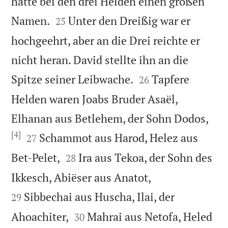
hatte bei den drei Helden einen großen


Namen.
Unter den Dreißig war er
25
hochgeehrt, aber an die Drei reichte er
nicht heran. David stellte ihn an die


Spitze seiner Leibwache.
Tapfere
26
Helden waren Joabs Bruder Asaël,
Elhanan aus Betlehem, der Sohn Dodos,
[4]


Schammot aus Harod, Helez aus
27


Bet-Pelet,
Ira aus Tekoa, der Sohn des
28


Ikkesch, Abiëser aus Anatot,
Sibbechai aus Huscha, Ilai, der
29


Ahoachiter,
Mahrai aus Netofa, Heled
30