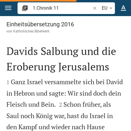
Zum Inhalt springen
Bibelstelle oder Be
EU
1.Chronik 11
Einheitsübersetzung 2016
von
Katholisches Bibelwerk
Davids Salbung und die
Eroberung Jerusalems


Ganz Israel versammelte sich bei David
1
in Hebron und sagte: Wir sind doch dein


Fleisch und Bein.
Schon früher, als
2
Saul noch König war, hast du Israel in
den Kampf und wieder nach Hause