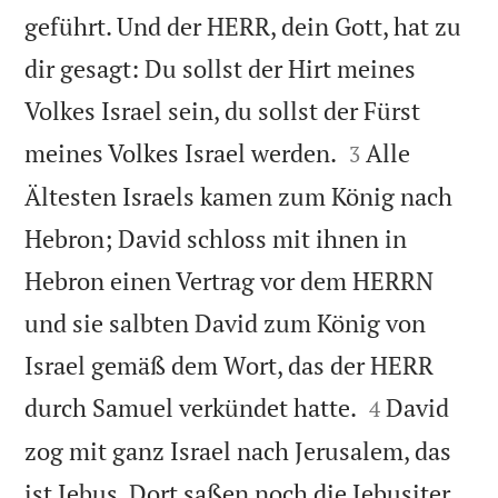
geführt. Und der HERR, dein Gott, hat zu
dir gesagt: Du sollst der Hirt meines
Volkes Israel sein, du sollst der Fürst


meines Volkes Israel werden.
Alle
3
Ältesten Israels kamen zum König nach
Hebron; David schloss mit ihnen in
Hebron einen Vertrag vor dem HERRN
und sie salbten David zum König von
Israel gemäß dem Wort, das der HERR


durch Samuel verkündet hatte.
David
4
zog mit ganz Israel nach Jerusalem, das
ist Jebus. Dort saßen noch die Jebusiter,