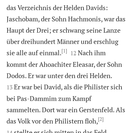
das Verzeichnis der Helden Davids:
Jaschobam, der Sohn Hachmonis, war das
Haupt der Drei; er schwang seine Lanze
über dreihundert Männer und erschlug
[1]


sie alle auf einmal.
Nach ihm
12
kommt der Ahoachiter Eleasar, der Sohn


Dodos. Er war unter den drei Helden.
Er war bei David, als die Philister sich
13
bei Pas-Dammim zum Kampf
sammelten. Dort war ein Gerstenfeld. Als
[2]


das Volk vor den Philistern floh,
stellte er sich mitten in das Feld,
14