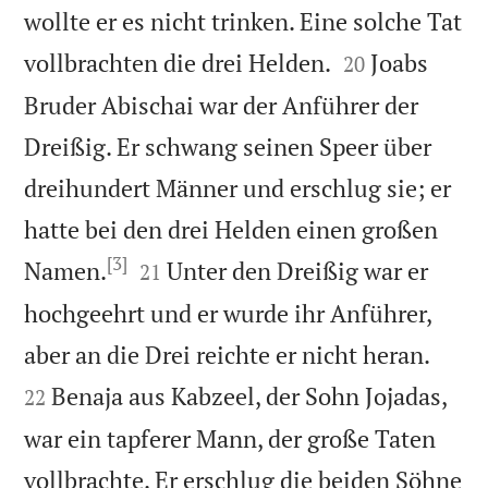
wollte er es nicht trinken. Eine solche Tat


vollbrachten die drei Helden.
Joabs
20
Bruder Abischai war der Anführer der
Dreißig. Er schwang seinen Speer über
dreihundert Männer und erschlug sie; er
hatte bei den drei Helden einen großen
[3]


Namen.
Unter den Dreißig war er
21
hochgeehrt und er wurde ihr Anführer,


aber an die Drei reichte er nicht heran.
Benaja aus Kabzeel, der Sohn Jojadas,
22
war ein tapferer Mann, der große Taten
vollbrachte. Er erschlug die beiden Söhne