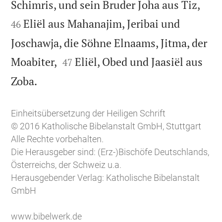


Schimris, und sein Bruder Joha aus Tiz,
Eliël aus Mahanajim, Jeribai und
46
Joschawja, die Söhne Elnaams, Jitma, der


Moabiter,
Eliël, Obed und Jaasiël aus
47

Zoba.
Einheitsübersetzung der Heiligen Schrift
© 2016 Katholische Bibelanstalt GmbH, Stuttgart
Alle Rechte vorbehalten.
Die Herausgeber sind: (Erz-)Bischöfe Deutschlands,
Österreichs, der Schweiz u.a.
Herausgebender Verlag: Katholische Bibelanstalt
GmbH
www.bibelwerk.de