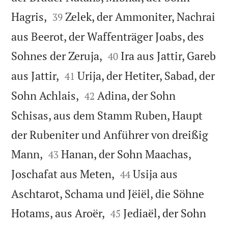


Hagris,
Zelek, der Ammoniter, Nachrai
39
aus Beerot, der Waffenträger Joabs, des


Sohnes der Zeruja,
Ira aus Jattir, Gareb
40


aus Jattir,
Urija, der Hetiter, Sabad, der
41


Sohn Achlais,
Adina, der Sohn
42
Schisas, aus dem Stamm Ruben, Haupt
der Rubeniter und Anführer von dreißig


Mann,
Hanan, der Sohn Maachas,
43


Joschafat aus Meten,
Usija aus
44
Aschtarot, Schama und Jëiël, die Söhne


Hotams, aus Aroër,
Jediaël, der Sohn
45