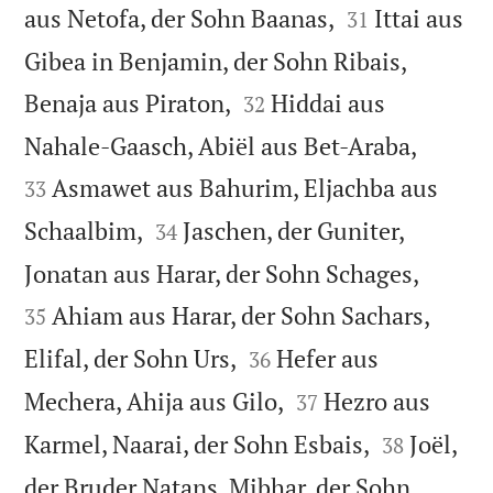


aus Netofa, der Sohn Baanas,
Ittai aus
31
Gibea in Benjamin, der Sohn Ribais,


Benaja aus Piraton,
Hiddai aus
32


Nahale-Gaasch, Abiël aus Bet-Araba,
Asmawet aus Bahurim, Eljachba aus
33


Schaalbim,
Jaschen, der Guniter,
34


Jonatan aus Harar, der Sohn Schages,
Ahiam aus Harar, der Sohn Sachars,
35


Elifal, der Sohn Urs,
Hefer aus
36


Mechera, Ahija aus Gilo,
Hezro aus
37


Karmel, Naarai, der Sohn Esbais,
Joël,
38
der Bruder Natans, Mibhar, der Sohn