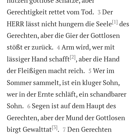
nützen gottlose Schätze, aber


Gerechtigkeit rettet vom Tod.
Der
3
[1]
HERR lässt nicht hungern die Seele
des
Gerechten, aber die Gier der Gottlosen


stößt er zurück.
Arm wird, wer mit
4
[2]
lässiger Hand schafft
, aber die Hand


der Fleißigen macht reich.
Wer im
5
Sommer sammelt, ist ein kluger Sohn,
wer in der Ernte schläft, ein schandbarer


Sohn.
Segen ist auf dem Haupt des
6
Gerechten, aber der Mund der Gottlosen
[3]


birgt Gewalttat
.
Den Gerechten
7