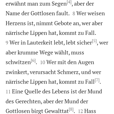
[4]
erwähnt man zum Segen
, aber der


Name der Gottlosen fault.
Wer weisen
8
Herzens ist, nimmt Gebote an, wer aber


närrische Lippen hat, kommt zu Fall.
[5]
Wer in Lauterkeit lebt, lebt sicher
, wer
9
aber krumme Wege wählt, muss
[6]


schwitzen
.
Wer mit den Augen
10
zwinkert, verursacht Schmerz, und wer
[7]


närrische Lippen hat, kommt zu Fall
.
Eine Quelle des Lebens ist der Mund
11
des Gerechten, aber der Mund der
[8]


Gottlosen birgt Gewalttat
.
Hass
12