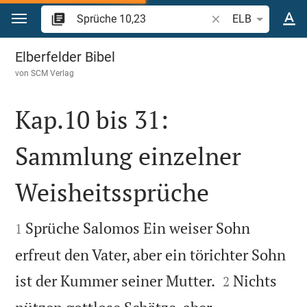
Zum Inhalt springen
Bibelstelle oder Beg
ELB
Sprüche 10
Elberfelder Bibel
von
SCM Verlag
Kap.10 bis 31:
Sammlung einzelner
Weisheitssprüche


Sprüche Salomos Ein weiser Sohn
1
erfreut den Vater, aber ein törichter Sohn


ist der Kummer seiner Mutter.
Nichts
2