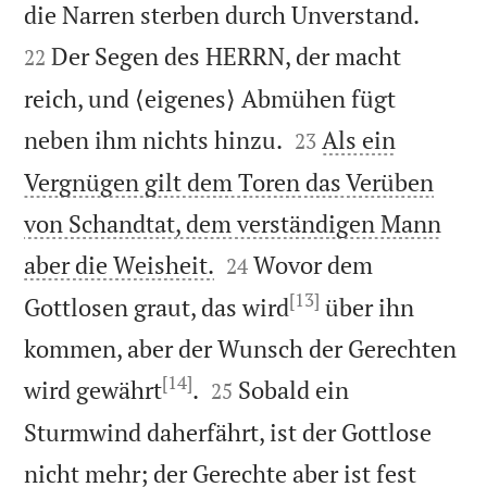


die Narren sterben durch Unverstand.
Der Segen des HERRN, der macht
22
reich, und ⟨eigenes⟩ Abmühen fügt


neben ihm nichts hinzu.
Als ein
23
Vergnügen gilt dem Toren das Verüben
von Schandtat, dem verständigen Mann


aber die Weisheit.
Wovor dem
24
[13]
Gottlosen graut, das wird
über ihn
kommen, aber der Wunsch der Gerechten
[14]


wird gewährt
.
Sobald ein
25
Sturmwind daherfährt, ist der Gottlose
nicht mehr; der Gerechte aber ist fest