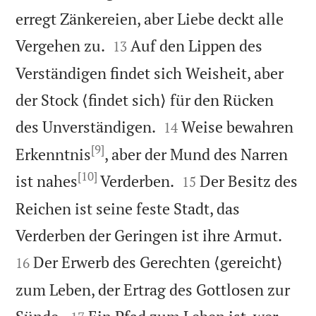
erregt Zänkereien, aber Liebe deckt alle


Vergehen zu.
Auf den Lippen des
13
Verständigen findet sich Weisheit, aber
der Stock ⟨findet sich⟩ für den Rücken


des Unverständigen.
Weise bewahren
14
[9]
Erkenntnis
, aber der Mund des Narren
[10]


ist nahes
Verderben.
Der Besitz des
15
Reichen ist seine feste Stadt, das


Verderben der Geringen ist ihre Armut.
Der Erwerb des Gerechten ⟨gereicht⟩
16
zum Leben, der Ertrag des Gottlosen zur

