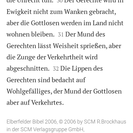
30
Ewigkeit nicht zum Wanken gebracht,
aber die Gottlosen werden im Land nicht


wohnen bleiben.
Der Mund des
31
Gerechten lässt Weisheit sprießen, aber
die Zunge der Verkehrtheit wird


abgeschnitten.
Die Lippen des
32
Gerechten sind bedacht auf
Wohlgefälliges, der Mund der Gottlosen

aber auf Verkehrtes.
Elberfelder Bibel 2006, © 2006 by SCM R.Brockhaus
in der SCM Verlagsgruppe GmbH,