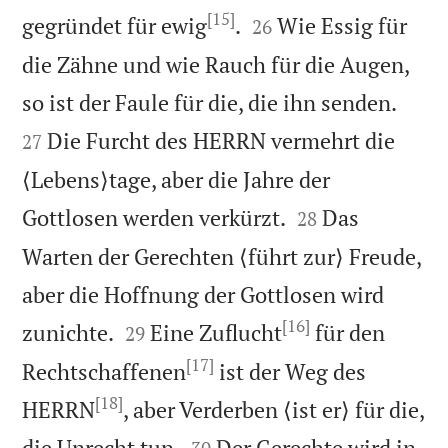
[15]


gegründet für ewig
.
Wie Essig für
26
die Zähne und wie Rauch für die Augen,


so ist der Faule für die, die ihn senden.
Die Furcht des HERRN vermehrt die
27
⟨Lebens⟩tage, aber die Jahre der


Gottlosen werden verkürzt.
Das
28
Warten der Gerechten ⟨führt zur⟩ Freude,
aber die Hoffnung der Gottlosen wird
[16]


zunichte.
Eine Zuflucht
für den
29
[17]
Rechtschaffenen
ist der Weg des
[18]
HERRN
, aber Verderben ⟨ist er⟩ für die,


die Unrecht tun.
Der Gerechte wird in