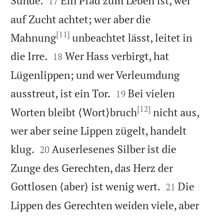
Sünde.
Ein Pfad zum Leben ist, wer
17
auf Zucht achtet; wer aber die
[11]
Mahnung
unbeachtet lässt, leitet in


die Irre.
Wer Hass verbirgt, hat
18
Lügenlippen; und wer Verleumdung


ausstreut, ist ein Tor.
Bei vielen
19
[12]
Worten bleibt ⟨Wort⟩bruch
nicht aus,
wer aber seine Lippen zügelt, handelt


klug.
Auserlesenes Silber ist die
20
Zunge des Gerechten, das Herz der


Gottlosen ⟨aber⟩ ist wenig wert.
Die
21
Lippen des Gerechten weiden viele, aber