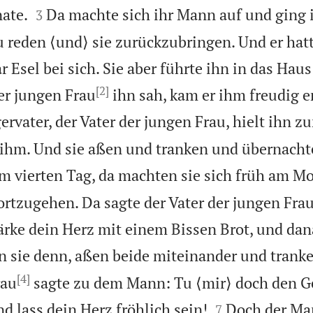


ate.
Da machte sich ihr Mann auf und ging 
3
 reden ⟨und⟩ sie zurückzubringen. Und er hat
 Esel bei sich. Sie aber führte ihn in das Haus 
[2]
der jungen Frau
ihn sah, kam er ihm freudig 
rvater, der Vater der jungen Frau, hielt ihn zu
i ihm. Und sie aßen und tranken und übernacht
m vierten Tag, da machten sie sich früh am Mo
fortzugehen. Da sagte der Vater der jungen Fra
rke dein Herz mit einem Bissen Brot, und dan
n sie denn, aßen beide miteinander und tranke
[4]
rau
sagte zu dem Mann: Tu ⟨mir⟩ doch den G


d lass dein Herz fröhlich sein!
Doch der Man
7