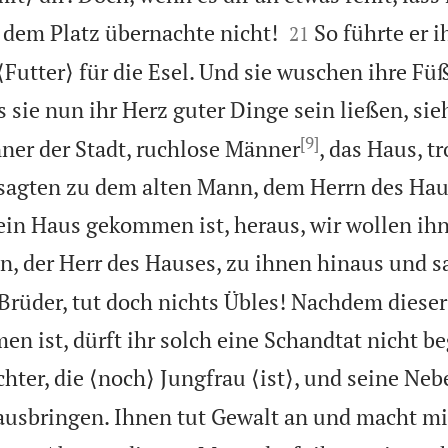


 dem Platz übernachte nicht!
So führte er i
21
Futter⟩ für die Esel. Und sie wuschen ihre F
s sie nun ihr Herz guter Dinge sein ließen, sie
[9]
ner der Stadt, ruchlose Männer
, das Haus, 
 sagten zu dem alten Mann, dem Herrn des Hau
ein Haus gekommen ist, heraus, wir wollen ih
n, der Herr des Hauses, zu ihnen hinaus und s
Brüder, tut doch nichts Übles! Nachdem diese
 ist, dürft ihr solch eine Schandtat nicht b
hter, die ⟨noch⟩ Jungfrau ⟨ist⟩, und seine Neb
rausbringen. Ihnen tut Gewalt an und macht mi