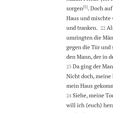
[8]
sorgen
. Doch auf
Haus und mischte ⟨


und tranken.
Al
22
umringten die Män
gegen die Tür und
den Mann, der in d
Da ging der Man
23
Nicht doch, meine 
mein Haus gekommen
Siehe, meine Toc
24
will ich ⟨euch⟩ he