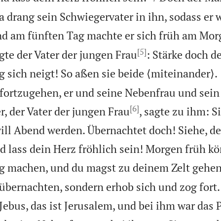
 drang sein Schwiegervater in ihn, sodass er w
d am fünften Tag machte er sich früh am Mor
[5]
gte der Vater der jungen Frau
: Stärke doch d
ag sich neigt! So aßen sie beide ⟨miteinander⟩.
fortzugehen, er und seine Nebenfrau und sein
[6]
, der Vater der jungen Frau
, sagte zu ihm: S
ill Abend werden. Übernachtet doch! Siehe, der
d lass dein Herz fröhlich sein! Morgen früh kö
g machen, und du magst zu deinem Zelt gehen
übernachten, sondern erhob sich und zog fort
Jebus, das ist Jerusalem, und bei ihm war das 