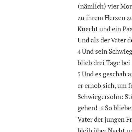
⟨nämlich⟩ vier Mon
zu ihrem Herzen zu
Knecht und ein Paar
Und als der Vater 
Und sein Schwiege
4
blieb drei Tage be
Und es geschah a
5
er erhob sich, um 
Schwiegersohn: Stä


gehen!
So bliebe
6
Vater der jungen F
bleib über Nacht un