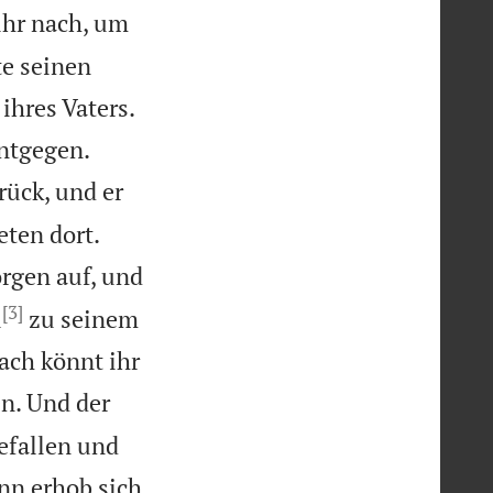
ihr nach, um
te seinen
ihres Vaters.


entgegen.
rück, und er


eten dort.
rgen auf, und
[3]
u
zu seinem
ach könnt ihr
n. Und der
efallen und
n erhob sich,