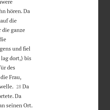
chwere
ihn hören. Da
auf die
r die ganze
die
ens und fiel
ag dort,⟩ bis
Tür des
die Frau,


welle.
Da
28
rtete. Da

an seinen Ort.