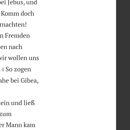
ei Jebus, und
n: Komm doch


ernachten!
von Fremden
len nach
wir wollen uns


So zogen
14
ahe bei Gibea,
ein und ließ
e zum
ter Mann kam