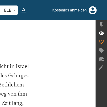
belstelle oder Begriff suchen
ELB
Kostenlos anmelden
cht in Israel
 des Gebirges
 Bethlehem
weg von ihm
 Zeit lang,