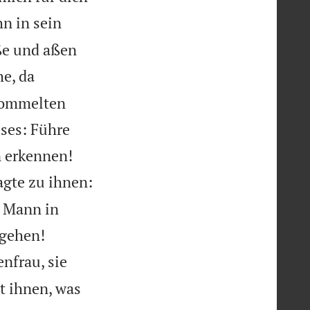
hn in sein
üße und aßen
he, da
trommelten
ses: Führe


n erkennen!
agte zu ihnen:
r Mann in


egehen!
enfrau, sie
t ihnen, was