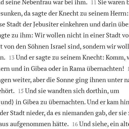


und seine Nebenfrau war bei ihm.
Sie waren b
11
esunken, da sagte der Knecht zu seinem Herr
ese Stadt der Jebusiter einkehren und darin üb
agte zu ihm: Wir wollen nicht in einer Stadt 
ht von den Söhnen Israel sind, sondern wir wol


n.
Und er sagte zu seinem Knecht: Komm, 
13
ern und in Gibea oder in Rama übernachten!
ngen weiter, aber die Sonne ging ihnen unter n


hört.
Und sie wandten sich dorthin, um
15
nd⟩ in Gibea zu übernachten. Und er kam hin
 der Stadt nieder, da es niemanden gab, der si


aus aufgenommen hätte.
Und siehe, ein al
16