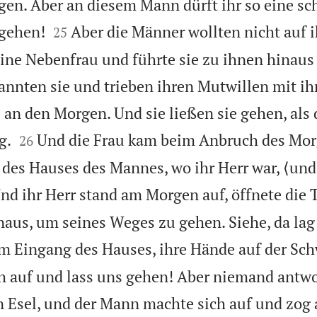
ugen. Aber an diesem Mann dürft ihr so eine s


egehen!
Aber die Männer wollten nicht auf 
25
eine Nebenfrau und führte sie zu ihnen hinaus 
kannten sie und trieben ihren Mutwillen mit ih
 an den Morgen. Und sie ließen sie gehen, als 


g.
Und die Frau kam beim Anbruch des Morg
26
des Hauses des Mannes, wo ihr Herr war, ⟨und l
nd ihr Herr stand am Morgen auf, öffnete die 
naus, um seines Weges zu gehen. Siehe, da lag 
m Eingang des Hauses, ihre Hände auf der Sch
teh auf und lass uns gehen! Aber niemand antwo
n Esel, und der Mann machte sich auf und zog 