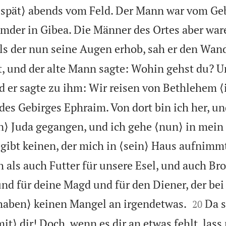
 ⟨spät⟩ abends vom Feld. Der Mann war vom Ge
mder in Gibea. Die Männer des Ortes aber war
ls der nun seine Augen erhob, sah er den Wa
t, und der alte Mann sagte: Wohin gehst du? 
 er sagte zu ihm: Wir reisen von Bethlehem ⟨
des Gebirges Ephraim. Von dort bin ich her, un
n⟩ Juda gegangen, und ich gehe ⟨nun⟩ in mein
s gibt keinen, der mich in ⟨sein⟩ Haus aufnimm
 als auch Futter für unsere Esel, und auch Br
und für deine Magd und für den Diener, der bei


 haben⟩ keinen Mangel an irgendetwas.
Da s
20
it⟩ dir! Doch, wenn es dir an etwas fehlt, lass