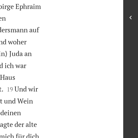
birge Ephraim
en
ndersmann auf
Und woher
in⟩ Juda an
d ich war
 Haus


t.
Und wir
19
ot und Wein
 deinen
agte der alte
 mich für dich