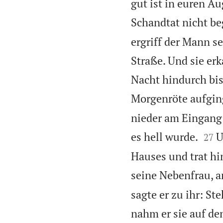
gut ist in euren A
Schandtat nicht b
ergriff der Mann s
Straße. Und sie er
Nacht hindurch bis
Morgenröte aufgin
nieder am Eingang 


es hell wurde.
U
27
Hauses und trat hi
seine Nebenfrau, a
sagte er zu ihr: S
nahm er sie auf de