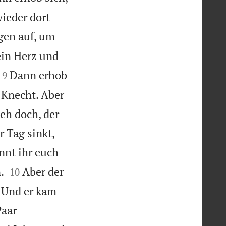
ieder dort
gen auf, um
ein Herz und


Dann erhob
9
 Knecht. Aber
ieh doch, der
 Tag sinkt,
nnt ihr euch


.
Aber der
10
. Und er kam
Paar