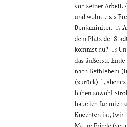
von seiner Arbeit,
und wohnte als Fre


Benjaminiter.
A
17
dem Platz der Stad


kommst du?
Und
18
das äußerste Ende 
nach Bethlehem ⟨i
[7]
⟨zurück⟩
, aber e
haben sowohl Stroh
habe ich für mich 
Knechten ist, ⟨wir
Mann: Friede ⟨sei m