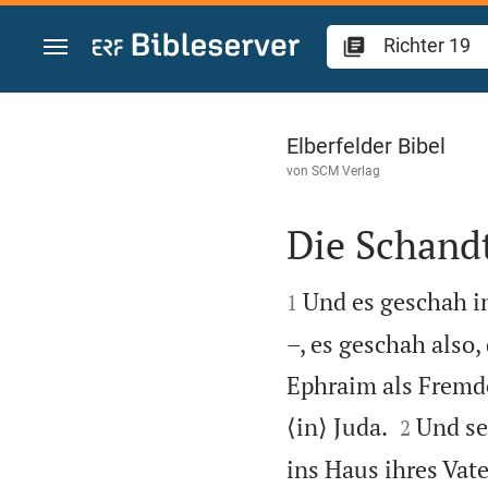
Zum Inhalt springen
Richter 19
Elberfelder Bibel
von
SCM Verlag
Die Schand


Und es geschah in
1
–, es geschah also
Ephraim als Fremd


⟨in⟩ Juda.
Und se
2
ins Haus ihres Vate