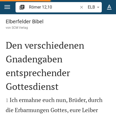
Zum Inhalt springen
Bibelstelle oder Beg
ELB
Römer 12
Elberfelder Bibel
von
SCM Verlag
Den verschiedenen
Gnadengaben
entsprechender
Gottesdienst


Ich ermahne euch nun, Brüder, durch
1
die Erbarmungen Gottes, eure Leiber