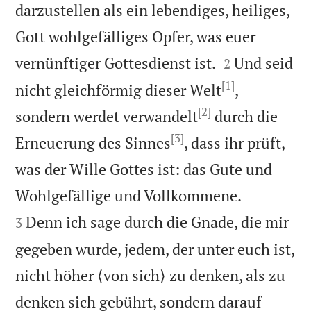
darzustellen als ein lebendiges, heiliges,
Gott wohlgefälliges Opfer, was euer


vernünftiger Gottesdienst ist.
Und seid
2
[1]
nicht gleichförmig dieser Welt
,
[2]
sondern werdet verwandelt
durch die
[3]
Erneuerung des Sinnes
, dass ihr prüft,
was der Wille Gottes ist: das Gute und


Wohlgefällige und Vollkommene.
Denn ich sage durch die Gnade, die mir
3
gegeben wurde, jedem, der unter euch ist,
nicht höher ⟨von sich⟩ zu denken, als zu
denken sich gebührt, sondern darauf