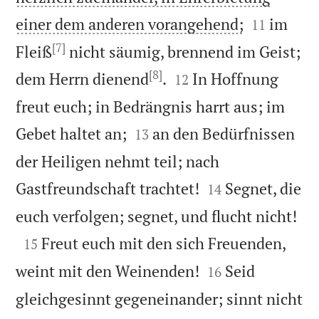


einer dem anderen vorangehend;
im
11
[7]
Fleiß
nicht säumig, brennend im Geist;
[8]


dem Herrn dienend
.
In Hoffnung
12
freut euch; in Bedrängnis harrt aus; im


Gebet haltet an;
an den Bedürfnissen
13
der Heiligen nehmt teil; nach


Gastfreundschaft trachtet!
Segnet, die
14

euch verfolgen; segnet, und flucht nicht!

Freut euch mit den sich Freuenden,
15


weint mit den Weinenden!
Seid
16
gleichgesinnt gegeneinander; sinnt nicht