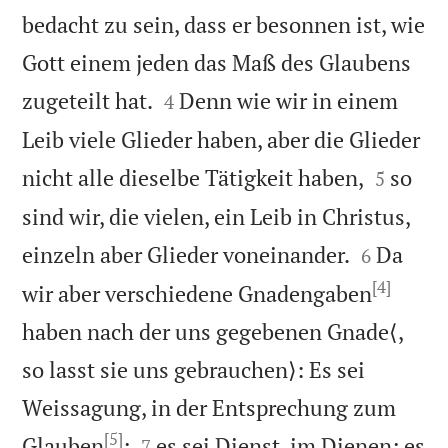
bedacht zu sein, dass er besonnen ist, wie
Gott einem jeden das Maß des Glaubens


zugeteilt hat.
Denn wie wir in einem
4
Leib viele Glieder haben, aber die Glieder


nicht alle dieselbe Tätigkeit haben,
so
5
sind wir, die vielen, ein Leib in Christus,


einzeln aber Glieder voneinander.
Da
6
[4]
wir aber verschiedene Gnadengaben
haben nach der uns gegebenen Gnade⟨,
so lasst sie uns gebrauchen⟩: Es sei
Weissagung, in der Entsprechung zum
[5]


Glauben
;
es sei Dienst, im Dienen; es
7