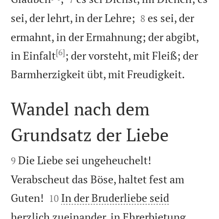


sei, der lehrt, in der Lehre;
es sei, der
8
ermahnt, in der Ermahnung; der abgibt,
[6]
in Einfalt
; der vorsteht, mit Fleiß; der

Barmherzigkeit übt, mit Freudigkeit.
Wandel nach dem
Grundsatz der Liebe


Die Liebe sei ungeheuchelt!
9
Verabscheut das Böse, haltet fest am


Guten!
In der Bruderliebe seid
10
herzlich zueinander, in Ehrerbietung