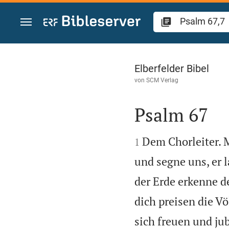
Zum Inhalt springen
Psalm 67
Elberfelder Bibel
von
SCM Verlag
Psalm 67


Dem Chorleiter. M
1
und segne uns, er 
der Erde erkenne d
dich preisen die Völ
sich freuen und jub