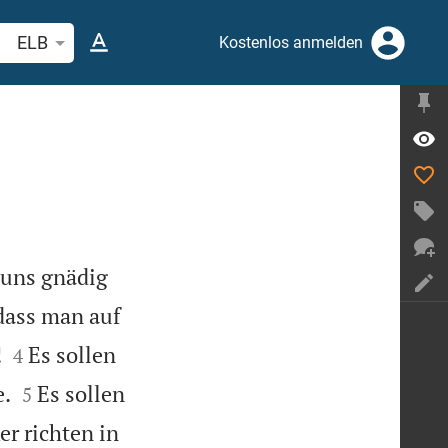
belstelle oder Begriff suchen
ELB
Kostenlos anmelden
 uns gnädig
dass man auf


!
Es sollen
4


e.
Es sollen
5
er richten in