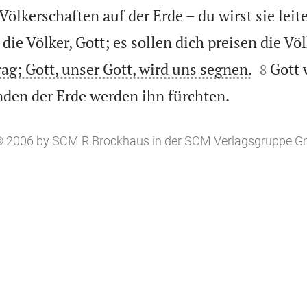
Völkerschaften auf der Erde – du wirst sie leite
die Völker, Gott; es sollen dich preisen die Völ


rag; Gott, unser Gott, wird uns segnen.
Gott 
8

nden der Erde werden ihn fürchten.
, © 2006 by SCM R.Brockhaus in der SCM Verlagsgruppe 