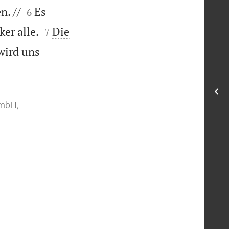


n. //
Es
6


ker alle.
Die
7
wird uns
GmbH,