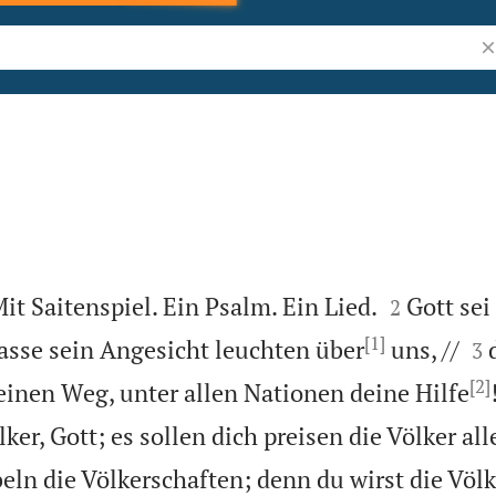
Bi


it Saitenspiel. Ein Psalm. Ein Lied.
Gott sei
2
[1]


lasse sein Angesicht leuchten über
uns, //
3
[2]
einen Weg, unter allen Nationen deine Hilfe
ker, Gott; es sollen dich preisen die Völker all
eln die Völkerschaften; denn du wirst die Völk