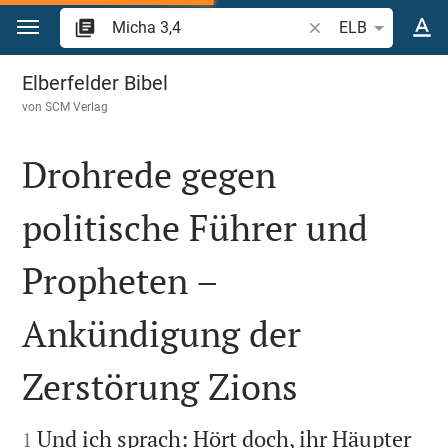
Zum Inhalt springen
Bibelstelle oder Beg
ELB
Micha 3
Elberfelder Bibel
von
SCM Verlag
Drohrede gegen
politische Führer und
Propheten –
Ankündigung der
Zerstörung Zions


Und ich sprach: Hört doch, ihr Häupter
1