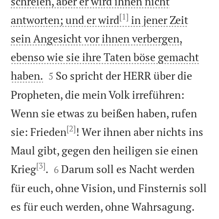
schreien, aber er wird ihnen nicht
[1]
antworten; und er wird
in jener Zeit
sein Angesicht vor ihnen verbergen,
ebenso wie sie ihre Taten böse gemacht


haben.
So spricht der HERR über die
5
Propheten, die mein Volk irreführen:
Wenn sie etwas zu beißen haben, rufen
[2]
sie: Frieden
! Wer ihnen aber nichts ins
Maul gibt, gegen den heiligen sie einen
[3]


Krieg
.
Darum soll es Nacht werden
6
für euch, ohne Vision, und Finsternis soll
es für euch werden, ohne Wahrsagung.