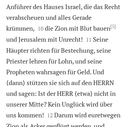
Anführer des Hauses Israel, die das Recht
verabscheuen und alles Gerade
[5]


krümmen,
die Zion mit Blut bauen
10


und Jerusalem mit Unrecht!
Seine
11
Häupter richten für Bestechung, seine
Priester lehren für Lohn, und seine
Propheten wahrsagen für Geld. Und
⟨dann⟩ stützen sie sich auf den HERRN
und sagen: Ist der HERR ⟨etwa⟩ nicht in
unserer Mitte? Kein Unglück wird über


uns kommen!
Darum wird euretwegen
12
Zion als Acker gepflügt werden, und