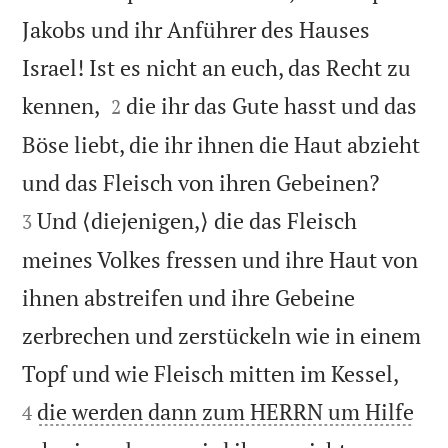
Jakobs und ihr Anführer des Hauses
Israel! Ist es nicht an euch, das Recht zu


kennen,
die ihr das Gute hasst und das
2
Böse liebt, die ihr ihnen die Haut abzieht


und das Fleisch von ihren Gebeinen?
Und ⟨diejenigen,⟩ die das Fleisch
3
meines Volkes fressen und ihre Haut von
ihnen abstreifen und ihre Gebeine
zerbrechen und zerstückeln wie in einem


Topf und wie Fleisch mitten im Kessel,
die werden dann zum HERRN um Hilfe
4