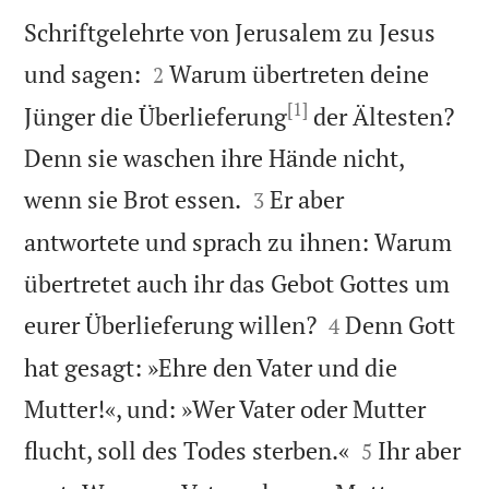
Schriftgelehrte von Jerusalem zu Jesus


und sagen:
Warum übertreten deine
2
[1]
Jünger die Überlieferung
der Ältesten?
Denn sie waschen ihre Hände nicht,


wenn sie Brot essen.
Er aber
3
antwortete und sprach zu ihnen: Warum
übertretet auch ihr das Gebot Gottes um


eurer Überlieferung willen?
Denn Gott
4
hat gesagt: »Ehre den Vater und die
Mutter!«, und: »Wer Vater oder Mutter


flucht, soll des Todes sterben.«
Ihr aber
5