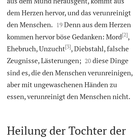
aus dem Mund herausgeht, kommt aus
dem Herzen hervor, und das verunreinigt


den Menschen.
Denn aus dem Herzen
19
[2]
kommen hervor böse Gedanken: Mord
,
[3]
Ehebruch, Unzucht
, Diebstahl, falsche


Zeugnisse, Lästerungen;
diese Dinge
20
sind es, die den Menschen verunreinigen,
aber mit ungewaschenen Händen zu

essen, verunreinigt den Menschen nicht.
Heilung der Tochter der