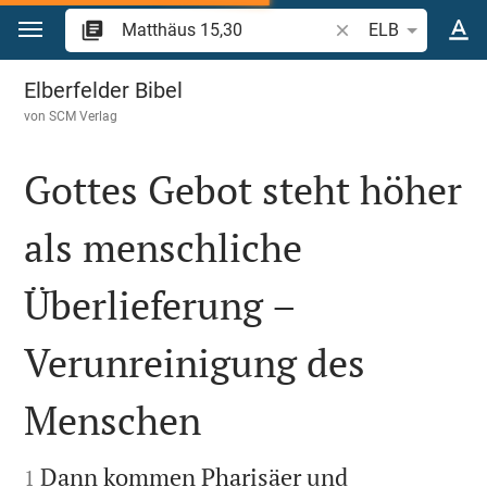
Zum Inhalt springen
Bibelstelle oder Beg
ELB
Matthäus 15
Elberfelder Bibel
von
SCM Verlag
Gottes Gebot steht höher
als menschliche
Überlieferung –
Verunreinigung des
Menschen


Dann kommen Pharisäer und
1