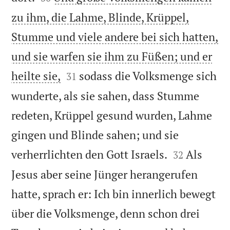
zu ihm, die Lahme, Blinde, Krüppel,
Stumme und viele andere bei sich hatten,
und sie warfen sie ihm zu Füßen; und er


heilte sie,
sodass die Volksmenge sich
31
wunderte, als sie sahen, dass Stumme
redeten, Krüppel gesund wurden, Lahme
gingen und Blinde sahen; und sie


verherrlichten den Gott Israels.
Als
32
Jesus aber seine Jünger herangerufen
hatte, sprach er: Ich bin innerlich bewegt
über die Volksmenge, denn schon drei