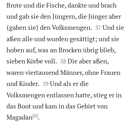
Brote und die Fische, dankte und brach
und gab sie den Jüngern, die Jünger aber


⟨gaben sie⟩ den Volksmengen.
Und sie
37
aßen alle und wurden gesättigt; und sie
hoben auf, was an Brocken übrig blieb,


sieben Körbe voll.
Die aber aßen,
38
waren viertausend Männer, ohne Frauen


und Kinder.
Und als er die
39
Volksmengen entlassen hatte, stieg er in
das Boot und kam in das Gebiet von
[6]

Magadan
.