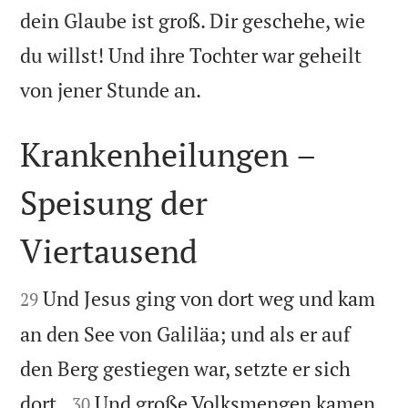
dein Glaube ist groß. Dir geschehe, wie
du willst! Und ihre Tochter war geheilt

von jener Stunde an.
Krankenheilungen –
Speisung der
Viertausend


Und Jesus ging von dort weg und kam
29
an den See von Galiläa; und als er auf
den Berg gestiegen war, setzte er sich


dort.
Und große Volksmengen kamen
30