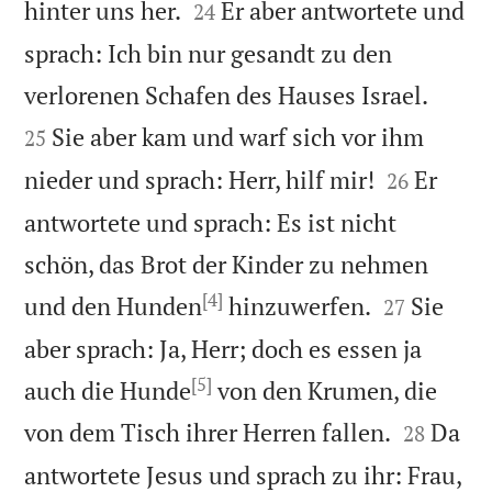


hinter uns her.
Er aber antwortete und
24
sprach: Ich bin nur gesandt zu den


verlorenen Schafen des Hauses Israel.
Sie aber kam und warf sich vor ihm
25


nieder und sprach: Herr, hilf mir!
Er
26
antwortete und sprach: Es ist nicht
schön, das Brot der Kinder zu nehmen
[4]


und den Hunden
hinzuwerfen.
Sie
27
aber sprach: Ja, Herr; doch es essen ja
[5]
auch die Hunde
von den Krumen, die


von dem Tisch ihrer Herren fallen.
Da
28
antwortete Jesus und sprach zu ihr: Frau,