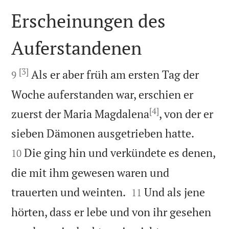
Erscheinungen des
Auferstandenen

[3]

Als er aber früh am ersten Tag der
9
Woche auferstanden war, erschien er
[4]
zuerst der Maria Magdalena
, von der er


sieben Dämonen ausgetrieben hatte.
Die ging hin und verkündete es denen,
10
die mit ihm gewesen waren und


trauerten und weinten.
Und als jene
11
hörten, dass er lebe und von ihr gesehen