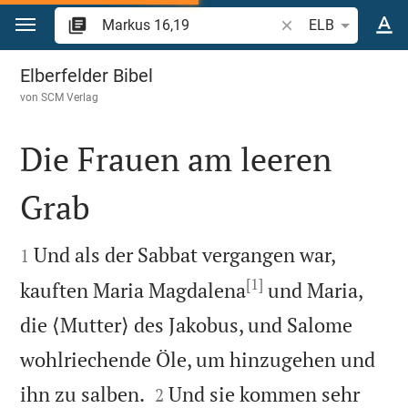
Zum Inhalt springen
Bibelstelle oder Beg
ELB
Markus 16
Elberfelder Bibel
von
SCM Verlag
Die Frauen am leeren
Grab


Und als der Sabbat vergangen war,
1
[1]
kauften Maria Magdalena
und Maria,
die ⟨Mutter⟩ des Jakobus, und Salome
wohlriechende Öle, um hinzugehen und


ihn zu salben.
Und sie kommen sehr
2