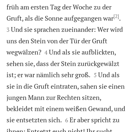
früh am ersten Tag der Woche zu der
[2]


Gruft, als die Sonne aufgegangen war
.
Und sie sprachen zueinander: Wer wird
3
uns den Stein von der Tür der Gruft


wegwälzen?
Und als sie aufblickten,
4
sehen sie, dass der Stein zurückgewälzt


ist; er war nämlich sehr groß.
Und als
5
sie in die Gruft eintraten, sahen sie einen
jungen Mann zur Rechten sitzen,
bekleidet mit einem weißen Gewand, und


sie entsetzten sich.
Er aber spricht zu
6
ihnen: Entsetzt euch nicht! Ihr sucht