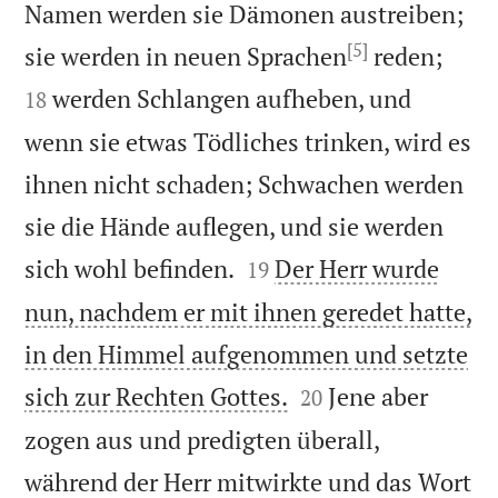
Namen werden sie Dämonen austreiben;
[5]


sie werden in neuen Sprachen
reden;
werden Schlangen aufheben, und
18
wenn sie etwas Tödliches trinken, wird es
ihnen nicht schaden; Schwachen werden
sie die Hände auflegen, und sie werden


sich wohl befinden.
Der Herr wurde
19
nun, nachdem er mit ihnen geredet hatte,
in den Himmel aufgenommen und setzte


sich zur Rechten Gottes.
Jene aber
20
zogen aus und predigten überall,
während der Herr mitwirkte und das Wort