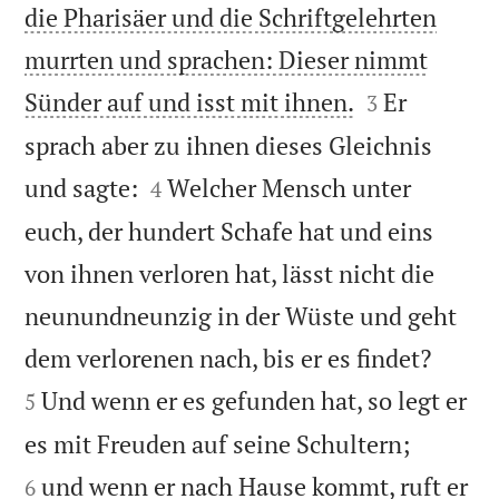
die Pharisäer und die Schriftgelehrten
murrten und sprachen: Dieser nimmt


Sünder auf und isst mit ihnen.
Er
3
sprach aber zu ihnen dieses Gleichnis


und sagte:
Welcher Mensch unter
4
euch, der hundert Schafe hat und eins
von ihnen verloren hat, lässt nicht die
neunundneunzig in der Wüste und geht


dem verlorenen nach, bis er es findet?
Und wenn er es gefunden hat, so legt er
5


es mit Freuden auf seine Schultern;
und wenn er nach Hause kommt, ruft er
6