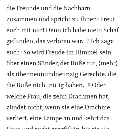
die Freunde und die Nachbarn
zusammen und spricht zu ihnen: Freut
euch mit mir! Denn ich habe mein Schaf


gefunden, das verloren war.
Ich sage
7
euch: So wird Freude im Himmel sein
über einen Sünder, der Buße tut, ⟨mehr⟩
als über neunundneunzig Gerechte, die


die Buße nicht nötig haben.
Oder
8
welche Frau, die zehn Drachmen hat,
zündet nicht, wenn sie eine Drachme
verliert, eine Lampe an und kehrt das
Haus und sucht sorgfältig, bis sie sie