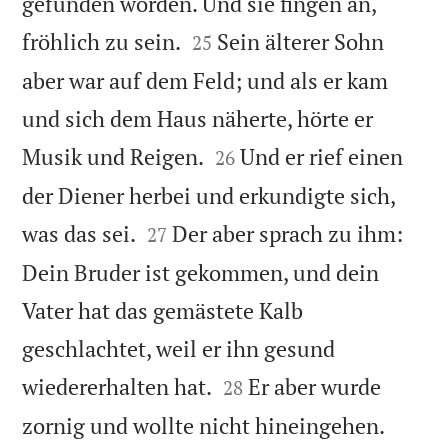
gefunden worden. Und sie fingen an,


fröhlich zu sein.
Sein älterer Sohn
25
aber war auf dem Feld; und als er kam
und sich dem Haus näherte, hörte er


Musik und Reigen.
Und er rief einen
26
der Diener herbei und erkundigte sich,


was das sei.
Der aber sprach zu ihm:
27
Dein Bruder ist gekommen, und dein
Vater hat das gemästete Kalb
geschlachtet, weil er ihn gesund


wiedererhalten hat.
Er aber wurde
28
zornig und wollte nicht hineingehen.