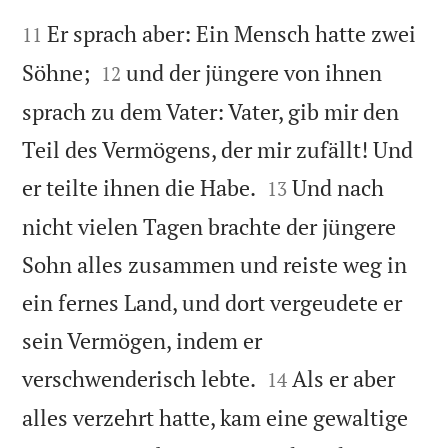


Er sprach aber: Ein Mensch hatte zwei
11


Söhne;
und der jüngere von ihnen
12
sprach zu dem Vater: Vater, gib mir den
Teil des Vermögens, der mir zufällt! Und


er teilte ihnen die Habe.
Und nach
13
nicht vielen Tagen brachte der jüngere
Sohn alles zusammen und reiste weg in
ein fernes Land, und dort vergeudete er
sein Vermögen, indem er


verschwenderisch lebte.
Als er aber
14
alles verzehrt hatte, kam eine gewaltige