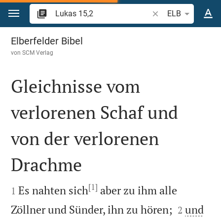
Zum Inhalt springen
Bibelstelle oder Beg
ELB
Lukas 15
Elberfelder Bibel
von
SCM Verlag
Gleichnisse vom
verlorenen Schaf und
von der verlorenen
Drachme

[1]

Es nahten sich
aber zu ihm alle
1


Zöllner und Sünder, ihn zu hören;
und
2