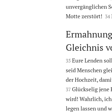
unvergänglichen Sc


Motte zerstört!
34
Ermahnung 
Gleichnis 


Eure Lenden sol
35
seid Menschen glei
der Hochzeit, dami
Glückselig jene
37
wird! Wahrlich, ic
legen lassen und w