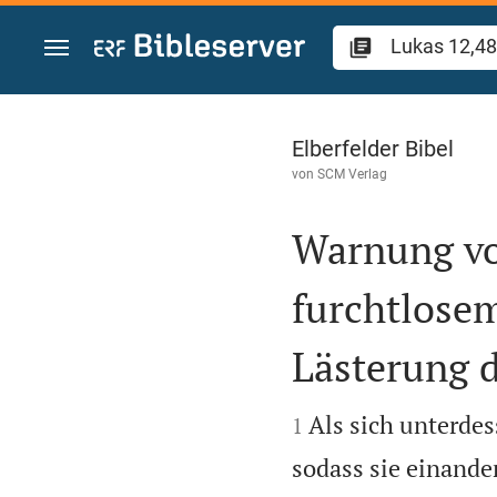
Zum Inhalt springen
Lukas 12
Elberfelder Bibel
von
SCM Verlag
Warnung vo
furchtlose
Lästerung d


Als sich unterde
1
sodass sie einander