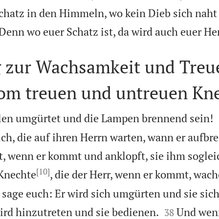
hatz in den Himmeln, wo kein Dieb sich naht
Denn wo euer Schatz ist, da wird auch euer Her
zur Wachsamkeit und Treu
vom treuen und untreuen Kn
len umgürtet und die Lampen brennend sein!
ch, die auf ihren Herrn warten, wann er aufb
t, wenn er kommt und anklopft, sie ihm soglei
[10]
 Knechte
, die der Herr, wenn er kommt, wac
h sage euch: Er wird sich umgürten und sie sic


ird hinzutreten und sie bedienen.
Und wenn
38