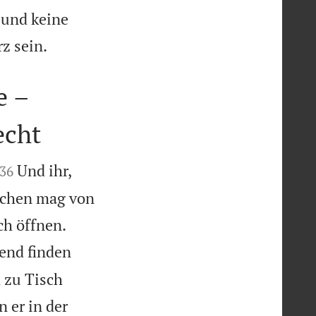
 und keine

z sein.
e –
echt


Und ihr,
36
rechen mag von


ch öffnen.
hend finden
h zu Tisch
 er in der