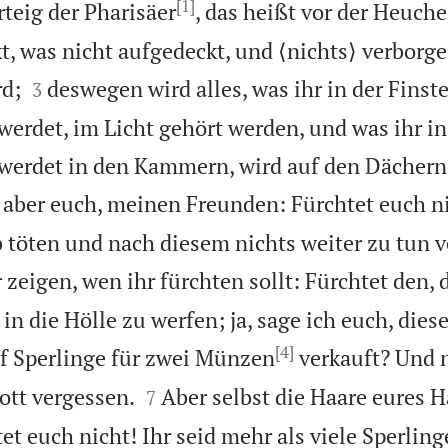
[1]
teig der Pharisäer
, das heißt vor der Heuche
t, was nicht aufgedeckt, und ⟨nichts⟩ verborge


rd;
deswegen wird alles, was ihr in der Finst
3
erdet, im Licht gehört werden, und was ihr i
werdet in den Kammern, wird auf den Dächern
 aber euch, meinen Freunden: Fürchtet euch ni
b töten und nach diesem nichts weiter zu tun
r zeigen, wen ihr fürchten sollt: Fürchtet den,
 in die Hölle zu werfen; ja, sage ich euch, dies
[4]
f Sperlinge für zwei Münzen
verkauft? Und n


ott vergessen.
Aber selbst die Haare eures 
7
tet euch nicht! Ihr seid mehr als viele Sperling