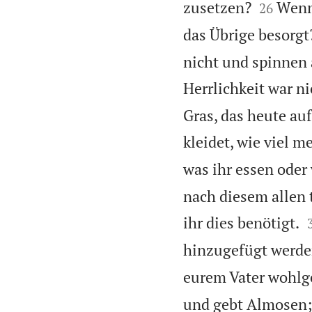


zusetzen?
Wenn 
26
das Übrige besorgt
nicht und spinnen a
Herrlichkeit war ni
Gras, das heute au
kleidet, wie viel m
was ihr essen oder 
nach diesem allen 
ihr dies benötigt.
hinzugefügt werde
eurem Vater wohlge
und gebt Almosen; 