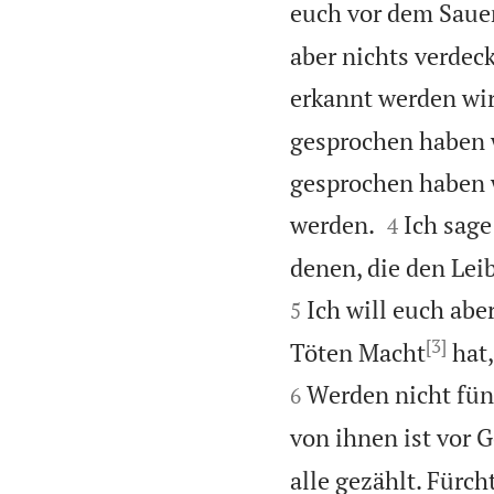
euch vor dem Sauer
aber nichts verdeck
erkannt werden wi
gesprochen haben w
gesprochen haben 


werden.
Ich sage
4
denen, die den Lei
Ich will euch abe
5
[3]
Töten Macht
hat,
Werden nicht fün
6
von ihnen ist vor G
alle gezählt. Fürch