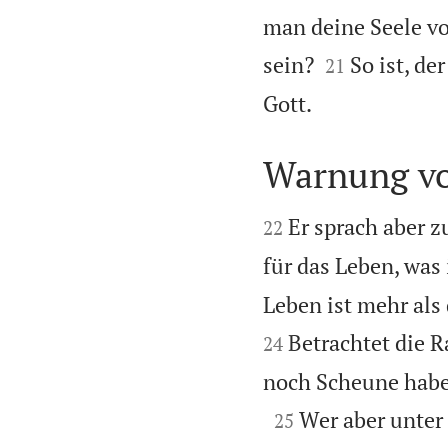
man deine Seele vo


sein?
So ist, de
21

Gott.
Warnung vo


Er sprach aber z
22
für das Leben, was 
Leben ist mehr als
Betrachtet die R
24
noch Scheune haben,

Wer aber unter
25