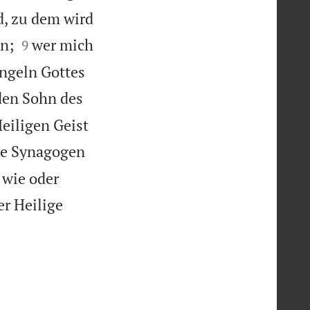
d, zu dem wird


n;
wer mich
9
Engeln Gottes
den Sohn des
eiligen Geist
ie Synagogen
 wie oder
r Heilige