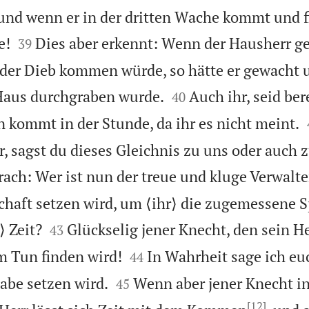
nd wenn er in der dritten Wache kommt und fi


e!
Dies aber erkennt: Wenn der Hausherr ge
39
der Dieb kommen würde, so hätte er gewacht 


 Haus durchgraben wurde.
Auch ihr, seid ber
40
kommt in der Stunde, da ihr es nicht meint.
, sagst du dieses Gleichnis zu uns oder auch z
rach: Wer ist nun der treue und kluge Verwalte
chaft setzen wird, um ⟨ihr⟩ die zugemessene S


⟩ Zeit?
Glückselig jener Knecht, den sein He
43


m Tun finden wird!
In Wahrheit sage ich euc
44


abe setzen wird.
Wenn aber jener Knecht i
45
[12]