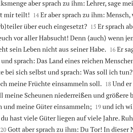
olksmenge aber sprach zu ihm: Lehrer, sage me


 mir teilt!
Er aber sprach zu ihm: Mensch,
14


rb⟩teiler über euch eingesetzt?
Er sprach ab
15
euch vor aller Habsucht! Denn ⟨auch⟩ wenn j


eht sein Leben nicht aus seiner Habe.
Er sa
16
 und sprach: Das Land eines reichen Menschen 
e bei sich selbst und sprach: Was soll ich tun


ich meine Früchte einsammeln soll.
Und er
18
will meine Scheunen niederreißen und größere 


rn und meine Güter einsammeln;
und ich wi
19
 du hast viele Güter liegen auf viele Jahre. Ruhe


Gott aber sprach zu ihm: Du Tor! In dieser 
20