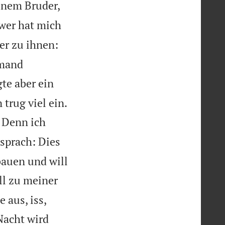
inem Bruder,
 wer hat mich
er zu ihnen:
emand
gte aber ein

trug viel ein.
? Denn ich
 sprach: Dies
bauen und will
ll zu meiner
 aus, iss,
Nacht wird