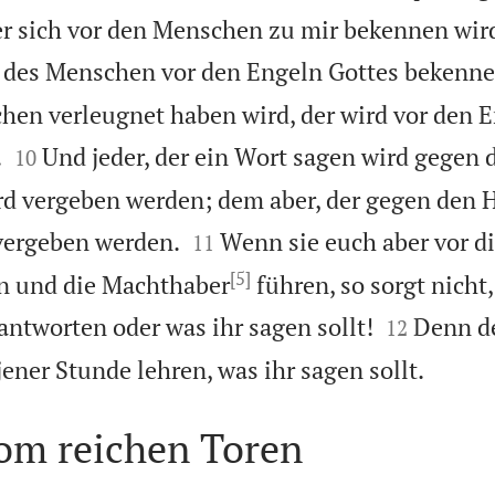
der sich vor den Menschen zu mir bekennen wir
n des Menschen vor den Engeln Gottes bekenne
hen verleugnet haben wird, der wird vor den 


.
Und jeder, der ein Wort sagen wird gegen 
10
 vergeben werden; dem aber, der gegen den H


 vergeben werden.
Wenn sie euch aber vor d
11
[5]
en und die Machthaber
führen, so sorgt nicht,


antworten oder was ihr sagen sollt!
Denn de
12

jener Stunde lehren, was ihr sagen sollt.
vom reichen Toren