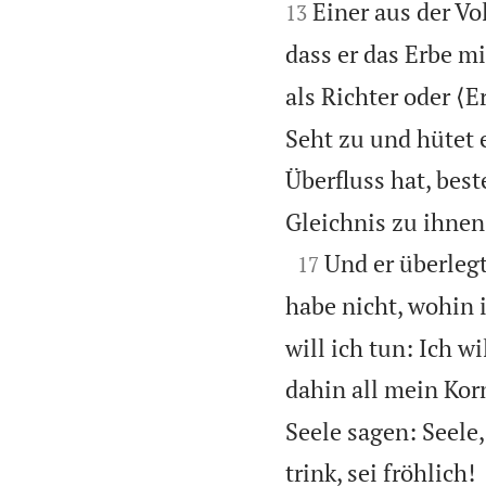


Einer aus der V
13
dass er das Erbe mit
als Richter oder ⟨E
Seht zu und hütet 
Überfluss hat, best
Gleichnis zu ihnen

Und er überlegt
17
habe nicht, wohin 
will ich tun: Ich 
dahin all mein Ko
Seele sagen: Seele,
trink, sei fröhlich!