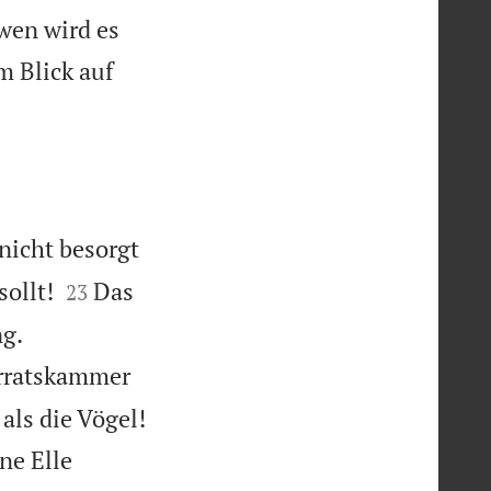
 wen wird es
im Blick auf
nicht besorgt


sollt!
Das
23


ng.
orratskammer

als die Vögel!
ne Elle