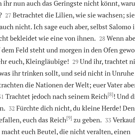
ihr nun auch das Geringste nicht könnt, war


?
Betrachtet die Lilien, wie sie wachsen; s
27
uch nicht. Ich sage euch aber, selbst Salomo i


cht bekleidet wie eine von ihnen.
Wenn abe
28
f dem Feld steht und morgen in den Ofen gewor


ehr euch, Kleingläubige!
Und ihr, trachtet n
29
was ihr trinken sollt, und seid nicht in Unruhe
trachten die Nationen der Welt; euer Vater abe
[8]


Trachtet jedoch nach seinem Reich
! Und d
31


n.
Fürchte dich nicht, du kleine Herde! Den
32
[9]


fallen, euch das Reich
zu geben.
Verkauf
33
macht euch Beutel, die nicht veralten, einen