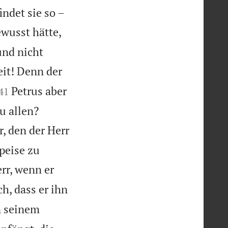
ndet sie so –
wusst hätte,
und nicht
eit! Denn der


Petrus aber
41


u allen?
r, den der Herr
peise zu
rr, wenn er
h, dass er ihn
n seinem