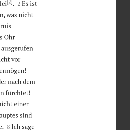
[2]


lei
.
Es ist
2
n, was nicht
ernis
ns Ohr
 ausgerufen
cht vor


 vermögen!
 der nach dem


en fürchtet!
icht einer
Hauptes sind


e.
Ich sage
8