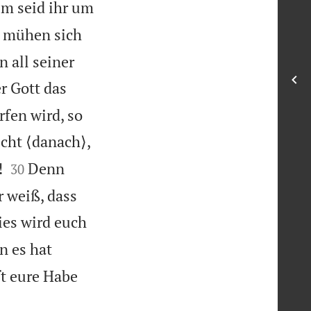
um seid ihr um
ie mühen sich
n all seiner
r Gott das
fen wird, so
icht ⟨danach⟩,


!
Denn
30
r weiß, dass
ies wird euch
n es hat
t eure Habe