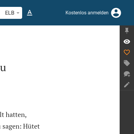
belstelle oder Begriff suchen
ELB
Kostenlos anmelden
zu
t hatten,
u sagen: Hütet