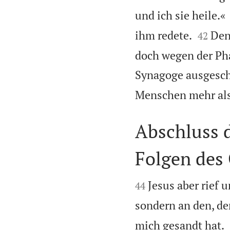
und ich sie heile.«


ihm redete.
Den
42
doch wegen der Pha
Synagoge ausgesch
Menschen mehr als 
Abschluss d
Folgen des


Jesus aber rief 
44
sondern an den, de
mich gesandt hat.