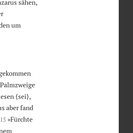
azarus sähen,
er
uden um
t gekommen
 Palmzweige
esen ⟨sei⟩,
us aber fand


»Fürchte
15
einem