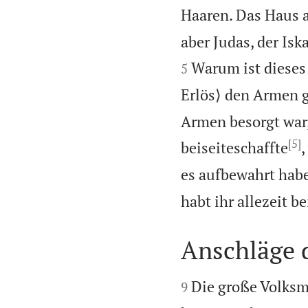
Haaren. Das Haus a
aber Judas, der Iska
Warum ist dieses 
5
Erlös⟩ den Armen 
Armen besorgt war,
[5]
beiseiteschaffte
,
es aufbewahrt hab
habt ihr allezeit be
Anschläge 


Die große Volksme
9