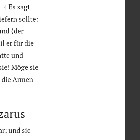


.
Es sagt
4


iefern sollte:
und ⟨der
l er für die
atte und
sie! Möge sie
 die Armen
zarus
r; und sie