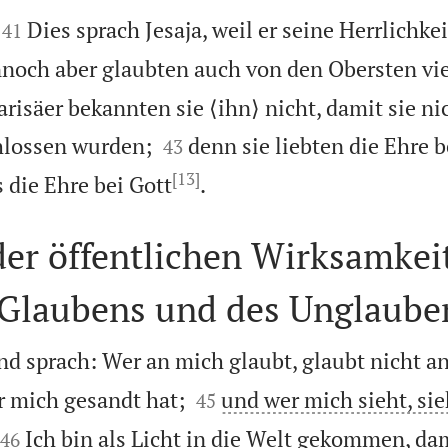


Dies sprach Jesaja, weil er seine Herrlichke
41
noch aber glaubten auch von den Obersten vie
risäer bekannten sie ⟨ihn⟩ nicht, damit sie ni


lossen wurden;
denn sie liebten die Ehre b
43
[13]

die Ehre bei Gott
.
er öffentlichen Wirksamkeit
 Glaubens und des Unglaube
und sprach: Wer an mich glaubt, glaubt nicht a


r mich gesandt hat;
und wer mich sieht, sie
45


Ich bin als Licht in die Welt gekommen, dam
46