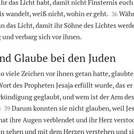
r das Licht habt, damit nicht Finsternis euch


is wandelt, weiß nicht, wohin er geht.
Währ
36
an das Licht, damit ihr Söhne des Lichtes werde

 und verbarg sich vor ihnen.
nd Glaube bei den Juden
o viele Zeichen vor ihnen getan hatte, glaubte
ort des Propheten Jesaja erfüllt wurde, das er 
rkündigung geglaubt, und wem ist der Arm de


«
Darum konnten sie nicht glauben, weil Jes
39
hat ihre Augen verblendet und ihr Herz verstoc
en sehen und mit dem Herzen verstehen und s