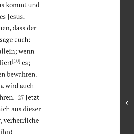
us kommt und


es Jesus.
men, dass der
 sage euch:
allein; wenn
[10]
liert
es;


ben bewahren.
da wird auch


hren.
Jetzt
27
mich aus dieser
, verherrliche
ihn⟩