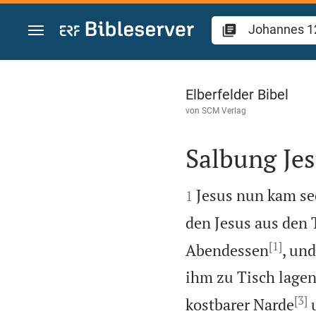
Zum Inhalt springen
Johannes 12
Elberfelder Bibel
von
SCM Verlag
Salbung Jes


Jesus nun kam se
1
den Jesus aus den 
[1]
Abendessen
, un
ihm zu Tisch lagen
[3]
kostbarer Narde
u