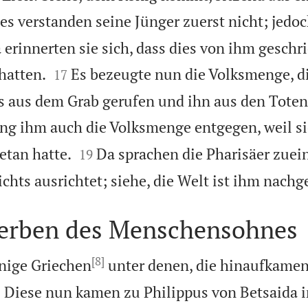
es verstanden seine Jünger zuerst nicht; jedoc
a erinnerten sie sich, dass dies von ihm gesch


hatten.
Es bezeugte nun die Volksmenge, d
17
us aus dem Grab gerufen und ihn aus den Tote
g ihm auch die Volksmenge entgegen, weil si


etan hatte.
Da sprachen die Pharisäer zuei
19
nichts ausrichtet; siehe, die Welt ist ihm nach
terben des Menschensohnes
[8]
inige Griechen
unter denen, die hinaufkame

Diese nun kamen zu Philippus von Betsaida i
1