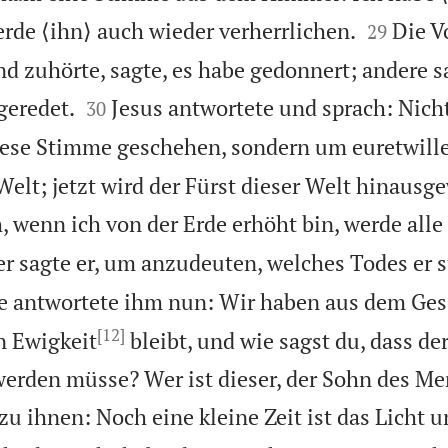


erde ⟨ihn⟩ auch wieder verherrlichen.
Die V
29
nd zuhörte, sagte, es habe gedonnert; andere s


geredet.
Jesus antwortete und sprach: Nich
30
iese Stimme geschehen, sondern um euretwill
Welt; jetzt wird der Fürst dieser Welt hinausg
, wenn ich von der Erde erhöht bin, werde alle
er sagte er, um anzudeuten, welches Todes er s
 antwortete ihm nun: Wir haben aus dem Gese
[12]
n Ewigkeit
bleibt, und wie sagst du, dass de
erden müsse? Wer ist dieser, der Sohn des M
zu ihnen: Noch eine kleine Zeit ist das Licht u