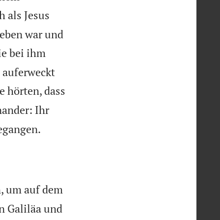
h als Jesus
rieben war und
ie bei ihm
n auferweckt
e hörten, dass
nander: Ihr

gegangen.
n, um auf dem
n Galiläa und