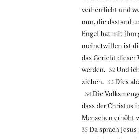
verherrlicht und w
nun, die dastand u
Engel hat mit ihm 
meinetwillen ist d
das Gericht dieser 


werden.
Und ich
32


ziehen.
Dies ab
33

Die Volksmenge
34
dass der Christus i
Menschen erhöht w
Da sprach Jesus 
35