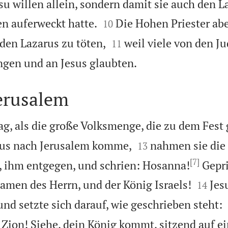
u willen allein, sondern damit sie auch den L


en auferweckt hatte.
Die Hohen Priester ab
10


 den Lazarus zu töten,
weil viele von den J
11

ngen und an Jesus glaubten.
erusalem
g, als die große Volksmenge, die zu dem Fes


esus nach Jerusalem komme,
nahmen sie die
13
[7]
, ihm entgegen, und schrien: Hosanna!
Gepri


men des Herrn, und der König Israels!
Jes
14
nd setzte sich darauf, wie geschrieben steht:
r Zion! Siehe, dein König kommt, sitzend auf 