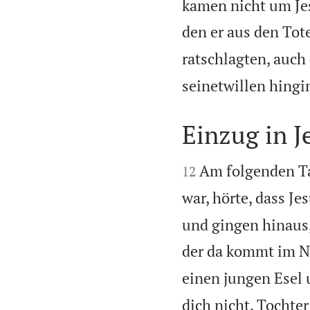
kamen nicht um Jes
den er aus den Tot
ratschlagten, auch
seinetwillen hingi
Einzug in J


Am folgenden Ta
12
war, hörte, dass J
und gingen hinaus
der da kommt im Na
einen jungen Esel u
dich nicht, Tochte