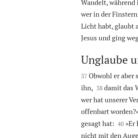
Wandelt, während ih
wer in der Finstern
Licht habt, glaubt 
Jesus und ging weg
Unglaube u


Obwohl er aber s
37


ihn,
damit das W
38
wer hat unserer Ve
offenbart worden?


gesagt hat:
»Er 
40
nicht mit den Aug