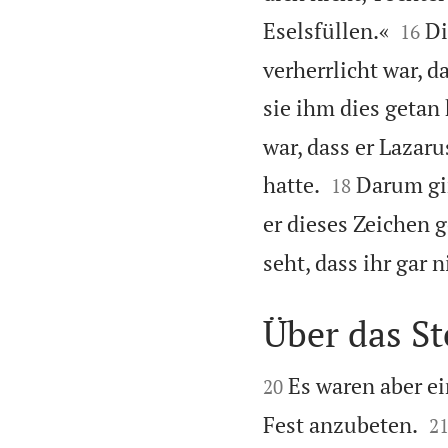


Eselsfüllen.«
Di
16
verherrlicht war, d
sie ihm dies getan 
war, dass er Lazar


hatte.
Darum gin
18
er dieses Zeichen g
seht, dass ihr gar 
Über das S


Es waren aber e
20

Fest anzubeten.
2