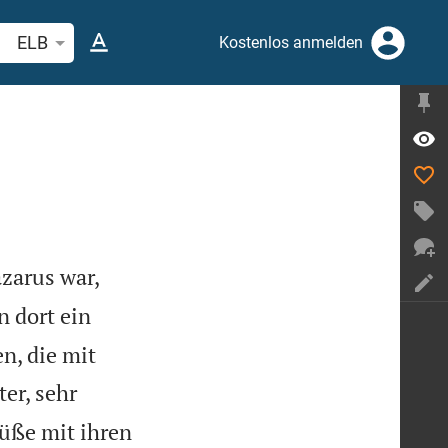
belstelle oder Begriff suchen
ELB
Kostenlos anmelden
zarus war,
 dort ein
n, die mit
er, sehr
Füße mit ihren