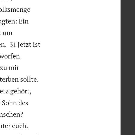
olksmenge
agten: Ein
t um


en.
Jetzt ist
31
eworfen
 zu mir

terben sollte.
tz gehört,
r Sohn des


enschen?
nter euch.