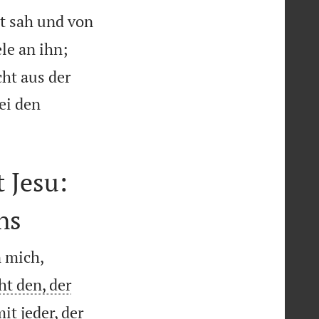
it sah und von
le an ihn;
cht aus der
ei den
 Jesu:
ns
n mich,
ht den, der
it jeder, der