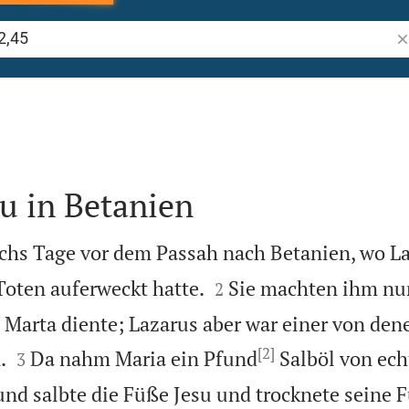
Bi
u in Betanien
chs Tage vor dem Passah nach Betanien, wo La


Toten auferweckt hatte.
Sie machten ihm nun
2
d Marta diente; Lazarus aber war einer von dene
[2]


.
Da nahm Maria ein Pfund
Salböl von echt
3
nd salbte die Füße Jesu und trocknete seine 