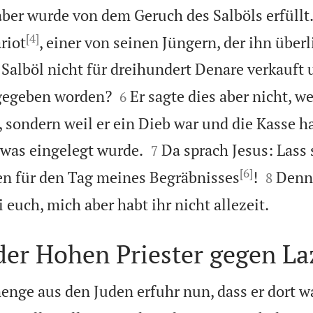
ber wurde von dem Geruch des Salböls erfüllt
[4]
riot
, einer von seinen Jüngern, der ihn überl
Salböl nicht für dreihundert Denare verkauft 


gegeben worden?
Er sagte dies aber nicht, wei
6
 sondern weil er ein Dieb war und die Kasse h


 was eingelegt wurde.
Da sprach Jesus: Lass 
7
[6]


en für den Tag meines Begräbnisses
!
Denn
8

i euch, mich aber habt ihr nicht allezeit.
der Hohen Priester gegen La
nge aus den Juden erfuhr nun, dass er dort wa