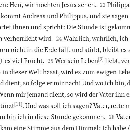


en: Herr, wir möchten Jesus sehen.
Philipp
22
s kommt Andreas und Philippus, und sie sagen 
rtet ihnen und spricht: Die Stunde ist gekom


verherrlicht wird.
Wahrlich, wahrlich, ich
24
 nicht in die Erde fällt und stirbt, bleibt es 
[9]


gt es viel Frucht.
Wer sein Leben
liebt, ver
25
 in dieser Welt hasst, wird es zum ewigen Le
dient, so folge er mir nach! Und wo ich bin, 
Wenn mir jemand dient, so wird der Vater ihn e
[11]
türzt
. Und was soll ich sagen? Vater, rette 


m bin ich in diese Stunde gekommen.
Vater
28
kam eine Stimme aus dem Himmel: Ich habe ⟨