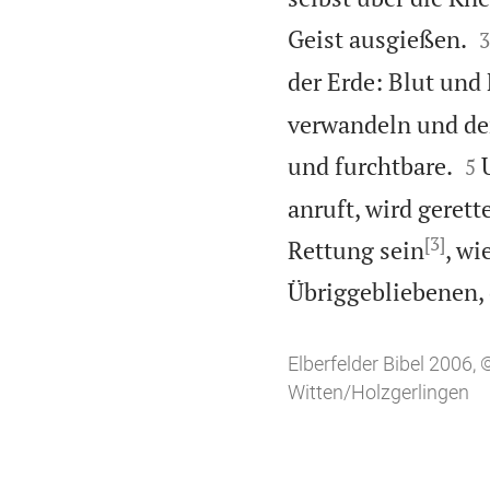

Geist ausgießen.
3
der Erde: Blut und
verwandeln und de


und furchtbare.
5
anruft, wird geret
[3]
Rettung sein
, wi
Übriggebliebenen, 
Elberfelder Bibel 2006
Witten/Holzgerlingen