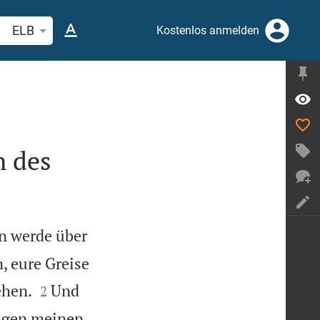
belstelle oder Begriff suchen
ELB
Kostenlos anmelden
n des
n werde über
, eure Greise


ehen.
Und
2
Tagen meinen