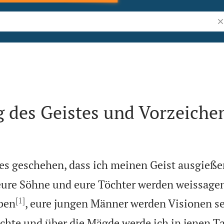
Bi
 des Geistes und Vorzeiche
es geschehen, dass ich meinen Geist ausgieße
 eure Söhne und eure Töchter werden weissagen
[1]
ben
, eure jungen Männer werden Visionen s
echte und über die Mägde werde ich in jenen 