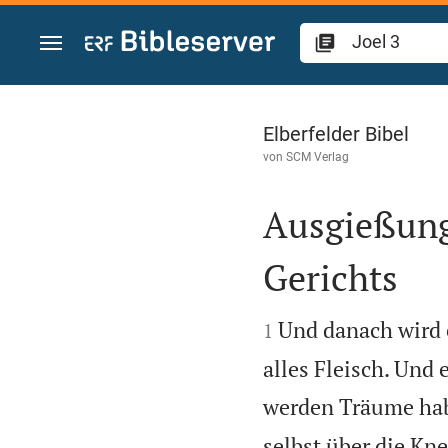
Zum Inhalt springen
Joel 3
Elberfelder Bibel
von
SCM Verlag
Ausgießung
Gerichts


Und danach wird 
1
alles Fleisch. Und
werden Träume ha
selbst über die Kn