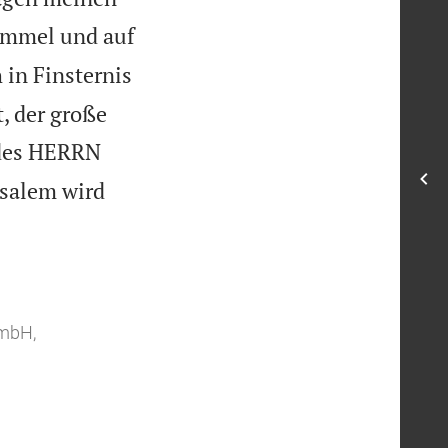
mmel und auf
 in Finsternis
, der große
 des HERRN
usalem wird
GmbH,