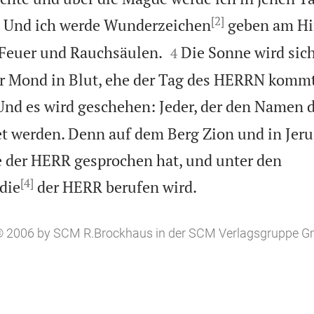
[2]

Und ich werde Wunderzeichen
geben am Hi


 Feuer und Rauchsäulen.
Die Sonne wird sich
4
r Mond in Blut, ehe der Tag des HERRN kommt
Und es wird geschehen: Jeder, der den Namen
tet werden. Denn auf dem Berg Zion und in Jer
e der HERR gesprochen hat, und unter den
[4]

die
der HERR berufen wird.
, © 2006 by SCM R.Brockhaus in der SCM Verlagsgruppe 