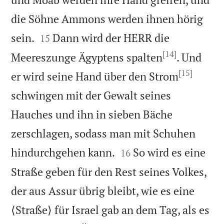
die Söhne Ammons werden ihnen hörig


sein.
Dann wird der HERR die
15
[14]
Meereszunge Ägyptens spalten
. Und
[15]
er wird seine Hand über den Strom
schwingen mit der Gewalt seines
Hauches und ihn in sieben Bäche
zerschlagen, sodass man mit Schuhen


hindurchgehen kann.
So wird es eine
16
Straße geben für den Rest seines Volkes,
der aus Assur übrig bleibt, wie es eine
⟨Straße⟩ für Israel gab an dem Tag, als es