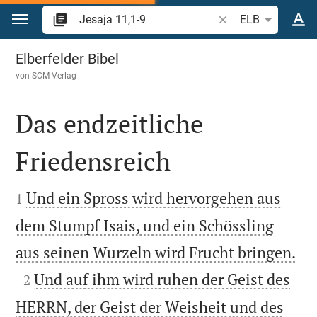
Zum Inhalt springen
Bibelstelle oder Beg
ELB
Jesaja 11
Elberfelder Bibel
von
SCM Verlag
Das endzeitliche
Friedensreich


Und ein Spross wird hervorgehen aus
1
dem Stumpf Isais, und ein Schössling

aus seinen Wurzeln wird Frucht bringen.

Und auf ihm wird ruhen der Geist des
2
HERRN, der Geist der Weisheit und des