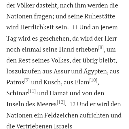
der Völker dasteht, nach ihm werden die
Nationen fragen; und seine Ruhestätte


wird Herrlichkeit sein.
Und an jenem
11
Tag wird es geschehen, da wird der Herr
[8]
noch einmal seine Hand erheben
, um
den Rest seines Volkes, der übrig bleibt,
loszukaufen aus Assur und Ägypten, aus
[9]
[10]
Patros
und Kusch, aus Elam
,
[11]
Schinar
und Hamat und von den
[12]


Inseln des Meeres
.
Und er wird den
12
Nationen ein Feldzeichen aufrichten und
die Vertriebenen Israels