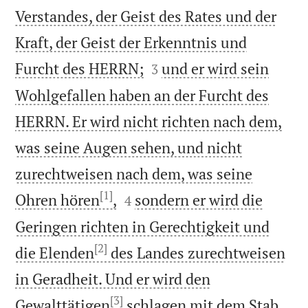
Verstandes, der Geist des Rates und der
Kraft, der Geist der Erkenntnis und


Furcht des HERRN;
und er wird sein
3
Wohlgefallen haben an der Furcht des
HERRN. Er wird nicht richten nach dem,
was seine Augen sehen, und nicht
zurechtweisen nach dem, was seine
[1]


Ohren hören
,
sondern er wird die
4
Geringen richten in Gerechtigkeit und
[2]
die Elenden
des Landes zurechtweisen
in Geradheit. Und er wird den
[3]
Gewalttätigen
schlagen mit dem Stab