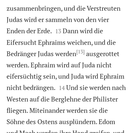
zusammenbringen, und die Verstreuten
Judas wird er sammeln von den vier


Enden der Erde.
Dann wird die
13
Eifersucht Ephraims weichen, und die
[13]
Bedränger Judas werden
ausgerottet
werden. Ephraim wird auf Juda nicht
eifersüchtig sein, und Juda wird Ephraim


nicht bedrängen.
Und sie werden nach
14
Westen auf die Berglehne der Philister
fliegen. Miteinander werden sie die
Söhne des Ostens ausplündern. Edom
und Moab werden ihre Hand greifen, und