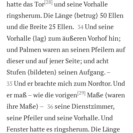
[28]
hatte das Tor
und seine Vorhalle
ringsherum. Die Länge ⟨betrug⟩ 50 Ellen


und die Breite 25 Ellen.
Und seine
34
Vorhalle ⟨lag⟩ zum äußeren Vorhof hin;
und Palmen waren an seinen Pfeilern auf
dieser und auf jener Seite; und acht


Stufen ⟨bildeten⟩ seinen Aufgang. –
Und er brachte mich zum Nordtor. Und
35
[29]
er maß – wie die vorigen
Maße ⟨waren


ihre Maße⟩ –
seine Dienstzimmer,
36
seine Pfeiler und seine Vorhalle. Und
Fenster hatte es ringsherum. Die Länge