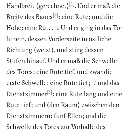
[1]
Handbreit ⟨gerechnet⟩
. Und er maß die
[2]
Breite des Baues
: eine Rute; und die


Höhe: eine Rute.
Und er ging in das Tor
6
hinein, dessen Vorderseite in östliche
Richtung ⟨weist⟩, und stieg dessen
Stufen hinauf. Und er maß die Schwelle
des Tores: eine Rute tief, und zwar die


erste Schwelle: eine Rute tief;
und das
7
[3]
Dienstzimmer
: eine Rute lang und eine
Rute tief; und ⟨den Raum⟩ zwischen den
Dienstzimmern: fünf Ellen; und die
Schwelle des Tores zur Vorhalle des