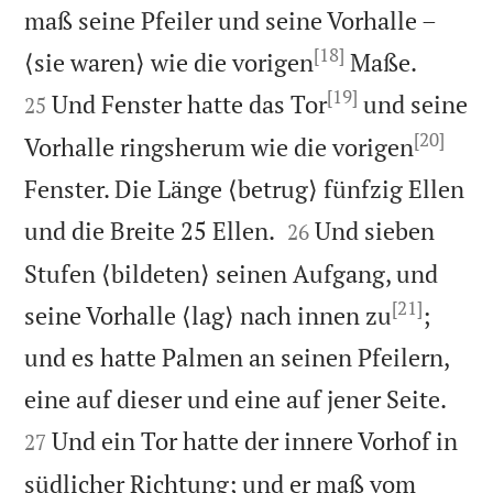
maß seine Pfeiler und seine Vorhalle –
[18]


⟨sie waren⟩ wie die vorigen
Maße.
[19]
Und Fenster hatte das Tor
und seine
25
[20]
Vorhalle ringsherum wie die vorigen
Fenster. Die Länge ⟨betrug⟩ fünfzig Ellen


und die Breite 25 Ellen.
Und sieben
26
Stufen ⟨bildeten⟩ seinen Aufgang, und
[21]
seine Vorhalle ⟨lag⟩ nach innen zu
;
und es hatte Palmen an seinen Pfeilern,


eine auf dieser und eine auf jener Seite.
Und ein Tor hatte der innere Vorhof in
27
südlicher Richtung; und er maß vom