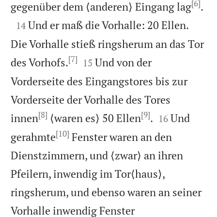
[6]

gegenüber dem ⟨anderen⟩ Eingang lag
.

Und er maß die Vorhalle: 20 Ellen.
14
Die Vorhalle stieß ringsherum an das Tor
[7]


des Vorhofs.
Und von der
15
Vorderseite des Eingangstores bis zur
Vorderseite der Vorhalle des Tores
[8]
[9]


innen
⟨waren es⟩ 50 Ellen
.
Und
16
[10]
gerahmte
Fenster waren an den
Dienstzimmern, und ⟨zwar⟩ an ihren
Pfeilern, inwendig im Tor⟨haus⟩,
ringsherum, und ebenso waren an seiner
Vorhalle inwendig Fenster