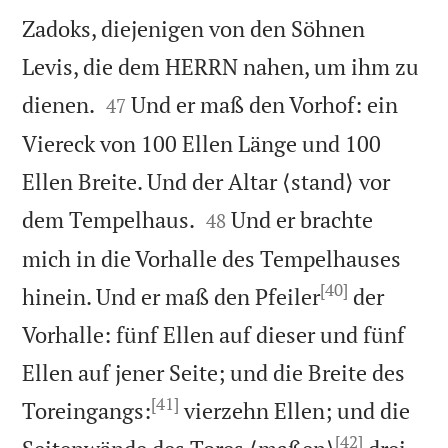
Zadoks, diejenigen von den Söhnen
Levis, die dem HERRN nahen, um ihm zu


dienen.
Und er maß den Vorhof: ein
47
Viereck von 100 Ellen Länge und 100
Ellen Breite. Und der Altar ⟨stand⟩ vor


dem Tempelhaus.
Und er brachte
48
mich in die Vorhalle des Tempelhauses
[40]
hinein. Und er maß den Pfeiler
der
Vorhalle: fünf Ellen auf dieser und fünf
Ellen auf jener Seite; und die Breite des
[41]
Toreingangs:
vierzehn Ellen; und die
[42]