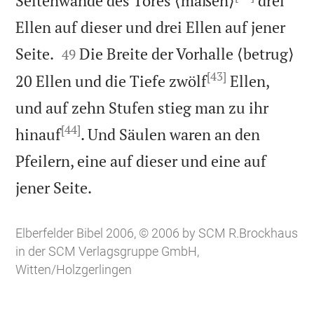
Seitenwände des Tores ⟨maßen⟩
drei
Ellen auf dieser und drei Ellen auf jener


Seite.
Die Breite der Vorhalle ⟨betrug⟩
49
[43]
20 Ellen und die Tiefe zwölf
Ellen,
und auf zehn Stufen stieg man zu ihr
[44]
hinauf
. Und Säulen waren an den
Pfeilern, eine auf dieser und eine auf

jener Seite.
Elberfelder Bibel 2006, © 2006 by SCM R.Brockhaus
in der SCM Verlagsgruppe GmbH,
Witten/Holzgerlingen