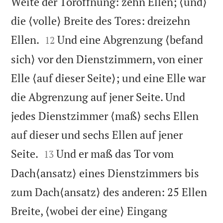
Weite der Toröffnung: zehn Ellen; ⟨und⟩
die ⟨volle⟩ Breite des Tores: dreizehn


Ellen.
Und eine Abgrenzung ⟨befand
12
sich⟩ vor den Dienstzimmern, von einer
Elle ⟨auf dieser Seite⟩; und eine Elle war
die Abgrenzung auf jener Seite. Und
jedes Dienstzimmer ⟨maß⟩ sechs Ellen
auf dieser und sechs Ellen auf jener


Seite.
Und er maß das Tor vom
13
Dach⟨ansatz⟩ eines Dienstzimmers bis
zum Dach⟨ansatz⟩ des anderen: 25 Ellen
Breite, ⟨wobei der eine⟩ Eingang