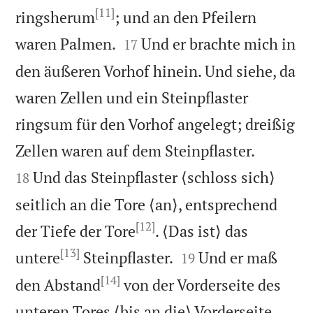
[11]
ringsherum
; und an den Pfeilern


waren Palmen.
Und er brachte mich in
17
den äußeren Vorhof hinein. Und siehe, da
waren Zellen und ein Steinpflaster
ringsum für den Vorhof angelegt; dreißig


Zellen waren auf dem Steinpflaster.
Und das Steinpflaster ⟨schloss sich⟩
18
seitlich an die Tore ⟨an⟩, entsprechend
[12]
der Tiefe der Tore
. ⟨Das ist⟩ das
[13]


untere
Steinpflaster.
Und er maß
19
[14]
den Abstand
von der Vorderseite des
unteren Tores ⟨bis an die⟩ Vorderseite