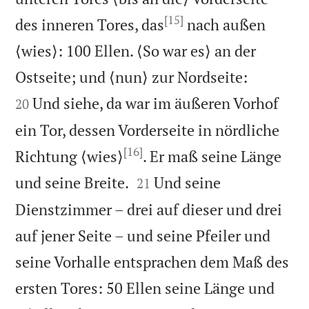
[15]
des inneren Tores, das
nach außen
⟨wies⟩: 100 Ellen. ⟨So war es⟩ an der


Ostseite; und ⟨nun⟩ zur Nordseite:
Und siehe, da war im äußeren Vorhof
20
ein Tor, dessen Vorderseite in nördliche
[16]
Richtung ⟨wies⟩
. Er maß seine Länge


und seine Breite.
Und seine
21
Dienstzimmer – drei auf dieser und drei
auf jener Seite – und seine Pfeiler und
seine Vorhalle entsprachen dem Maß des
ersten Tores: 50 Ellen seine Länge und