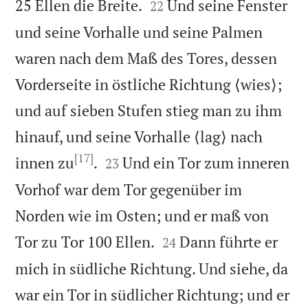


25 Ellen die Breite.
Und seine Fenster
22
und seine Vorhalle und seine Palmen
waren nach dem Maß des Tores, dessen
Vorderseite in östliche Richtung ⟨wies⟩;
und auf sieben Stufen stieg man zu ihm
hinauf, und seine Vorhalle ⟨lag⟩ nach
[17]


innen zu
.
Und ein Tor zum inneren
23
Vorhof war dem Tor gegenüber im
Norden wie im Osten; und er maß von


Tor zu Tor 100 Ellen.
Dann führte er
24
mich in südliche Richtung. Und siehe, da
war ein Tor in südlicher Richtung; und er