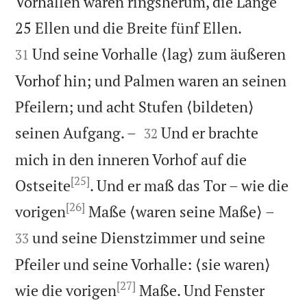
Vorhallen waren ringsherum, die Länge


25 Ellen und die Breite fünf Ellen.
Und seine Vorhalle ⟨lag⟩ zum äußeren
31
Vorhof hin; und Palmen waren an seinen
Pfeilern; und acht Stufen ⟨bildeten⟩


seinen Aufgang. –
Und er brachte
32
mich in den inneren Vorhof auf die
[25]
Ostseite
. Und er maß das Tor – wie die
[26]


vorigen
Maße ⟨waren seine Maße⟩ –
und seine Dienstzimmer und seine
33
Pfeiler und seine Vorhalle: ⟨sie waren⟩
[27]
wie die vorigen
Maße. Und Fenster