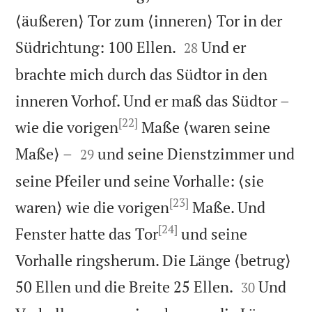
⟨äußeren⟩ Tor zum ⟨inneren⟩ Tor in der


Südrichtung: 100 Ellen.
Und er
28
brachte mich durch das Südtor in den
inneren Vorhof. Und er maß das Südtor –
[22]
wie die vorigen
Maße ⟨waren seine


Maße⟩ –
und seine Dienstzimmer und
29
seine Pfeiler und seine Vorhalle: ⟨sie
[23]
waren⟩ wie die vorigen
Maße. Und
[24]
Fenster hatte das Tor
und seine
Vorhalle ringsherum. Die Länge ⟨betrug⟩


50 Ellen und die Breite 25 Ellen.
Und
30