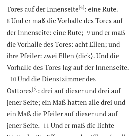
[4]


Tores auf der Innenseite
: eine Rute.
Und er maß die Vorhalle des Tores auf
8


der Innenseite: eine Rute;
und er maß
9
die Vorhalle des Tores: acht Ellen; und
ihre Pfeiler: zwei Ellen ⟨dick⟩. Und die

Vorhalle des Tores lag auf der Innenseite.

Und die Dienstzimmer des
10
[5]
Osttores
: drei auf dieser und drei auf
jener Seite; ein Maß hatten alle drei und
ein Maß die Pfeiler auf dieser und auf


jener Seite.
Und er maß die lichte
11