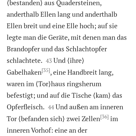
⟨bestanden⟩ aus Quadersteinen,
anderthalb Ellen lang und anderthalb
Ellen breit und eine Elle hoch; auf sie
legte man die Geräte, mit denen man das
Brandopfer und das Schlachtopfer


schlachtete.
Und ⟨ihre⟩
43
[35]
Gabelhaken
, eine Handbreit lang,
waren im ⟨Tor⟩haus ringsherum
befestigt; und auf die Tische ⟨kam⟩ das


Opferfleisch.
Und außen am inneren
44
[36]
Tor ⟨befanden sich⟩ zwei Zellen
im
inneren Vorhof: eine an der