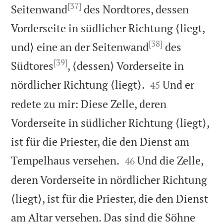
[37]
Seitenwand
des Nordtores, dessen
Vorderseite in südlicher Richtung ⟨liegt,
[38]
und⟩ eine an der Seitenwand
des
[39]
Südtores
, ⟨dessen⟩ Vorderseite in


nördlicher Richtung ⟨liegt⟩.
Und er
45
redete zu mir: Diese Zelle, deren
Vorderseite in südlicher Richtung ⟨liegt⟩,
ist für die Priester, die den Dienst am


Tempelhaus versehen.
Und die Zelle,
46
deren Vorderseite in nördlicher Richtung
⟨liegt⟩, ist für die Priester, die den Dienst
am Altar versehen. Das sind die Söhne