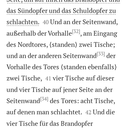
das Sündopfer und das Schuldopfer zu


schlachten.
Und an der Seitenwand,
40
[32]
außerhalb der Vorhalle
, am Eingang
des Nordtores, ⟨standen⟩ zwei Tische;
[33]
und an der anderen Seitenwand
der
Vorhalle des Tores ⟨standen ebenfalls⟩


zwei Tische,
vier Tische auf dieser
41
und vier Tische auf jener Seite an der
[34]
Seitenwand
des Tores: acht Tische,


auf denen man schlachtet.
Und die
42
vier Tische für das Brandopfer