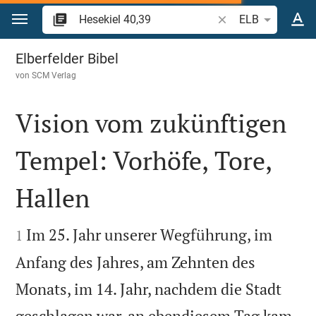
Zum Inhalt springen
Bibelstelle oder Beg
ELB
Hesekiel 40
Elberfelder Bibel
von
SCM Verlag
Vision vom zukünftigen
Tempel: Vorhöfe, Tore,
Hallen


Im 25. Jahr unserer Wegführung, im
1
Anfang des Jahres, am Zehnten des
Monats, im 14. Jahr, nachdem die Stadt
geschlagen war, an ebendiesem Tag kam