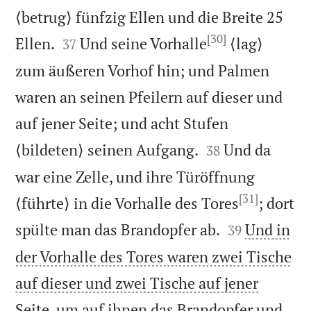
⟨betrug⟩ fünfzig Ellen und die Breite 25
[30]


Ellen.
Und seine Vorhalle
⟨lag⟩
37
zum äußeren Vorhof hin; und Palmen
waren an seinen Pfeilern auf dieser und
auf jener Seite; und acht Stufen


⟨bildeten⟩ seinen Aufgang.
Und da
38
war eine Zelle, und ihre Türöffnung
[31]
⟨führte⟩ in die Vorhalle des Tores
; dort


spülte man das Brandopfer ab.
Und in
39
der Vorhalle des Tores waren zwei Tische
auf dieser und zwei Tische auf jener
Seite, um auf ihnen das Brandopfer und