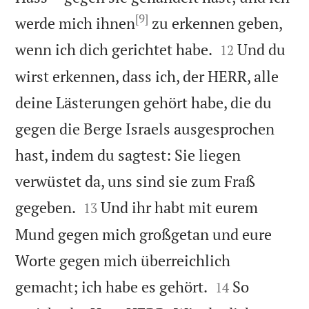
[9]
werde mich ihnen
zu erkennen geben,


wenn ich dich gerichtet habe.
Und du
12
wirst erkennen, dass ich, der HERR, alle
deine Lästerungen gehört habe, die du
gegen die Berge Israels ausgesprochen
hast, indem du sagtest: Sie liegen
verwüstet da, uns sind sie zum Fraß


gegeben.
Und ihr habt mit eurem
13
Mund gegen mich großgetan und eure
Worte gegen mich überreichlich


gemacht; ich habe es gehört.
So
14