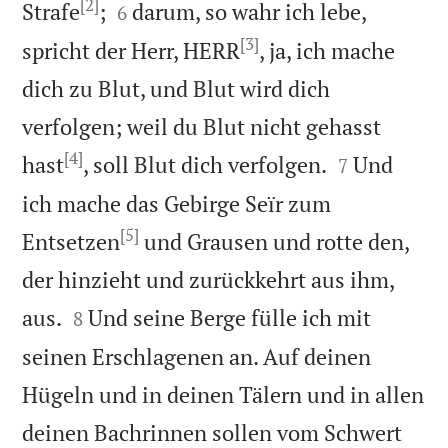
[2]


Strafe
;
darum, so wahr ich lebe,
6
[3]
spricht der Herr, HERR
, ja, ich mache
dich zu Blut, und Blut wird dich
verfolgen; weil du Blut nicht gehasst
[4]


hast
, soll Blut dich verfolgen.
Und
7
ich mache das Gebirge Seïr zum
[5]
Entsetzen
und Grausen und rotte den,
der hinzieht und zurückkehrt aus ihm,


aus.
Und seine Berge fülle ich mit
8
seinen Erschlagenen an. Auf deinen
Hügeln und in deinen Tälern und in allen
deinen Bachrinnen sollen vom Schwert