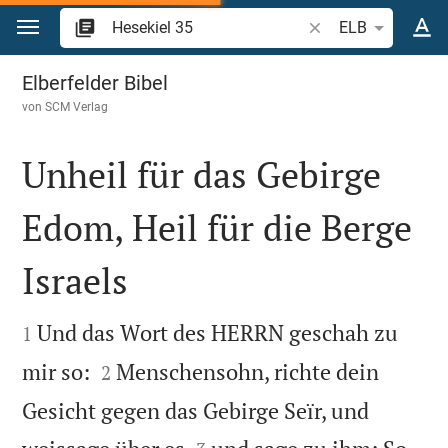
Zum Inhalt springen
Bibelstelle oder Beg
ELB
Hesekiel 35
Elberfelder Bibel
von
SCM Verlag
Unheil für das Gebirge
Edom, Heil für die Berge
Israels


Und das Wort des HERRN geschah zu
1


mir so:
Menschensohn, richte dein
2
Gesicht gegen das Gebirge Seïr, und

