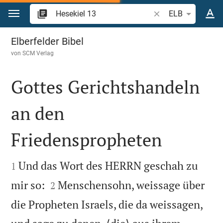
Zum Inhalt springen
Bibelstelle oder Beg
ELB
Hesekiel 13
Elberfelder Bibel
von
SCM Verlag
Gottes Gerichtshandeln
an den
Friedenspropheten


Und das Wort des HERRN geschah zu
1


mir so:
Menschensohn, weissage über
2
die Propheten Israels, die da weissagen,