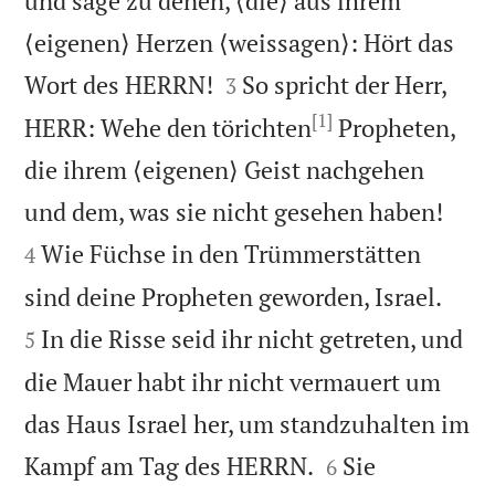
und sage zu denen, ⟨die⟩ aus ihrem
⟨eigenen⟩ Herzen ⟨weissagen⟩: Hört das


Wort des HERRN!
So spricht der Herr,
3
[1]
HERR: Wehe den törichten
Propheten,
die ihrem ⟨eigenen⟩ Geist nachgehen


und dem, was sie nicht gesehen haben!
Wie Füchse in den Trümmerstätten
4


sind deine Propheten geworden, Israel.
In die Risse seid ihr nicht getreten, und
5
die Mauer habt ihr nicht vermauert um
das Haus Israel her, um standzuhalten im


Kampf am Tag des HERRN.
Sie
6