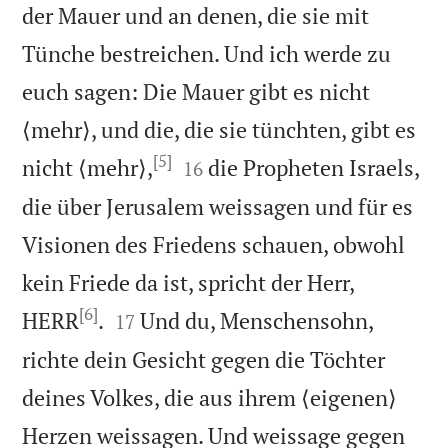
der Mauer und an denen, die sie mit
Tünche bestreichen. Und ich werde zu
euch sagen: Die Mauer gibt es nicht
⟨mehr⟩, und die, die sie tünchten, gibt es
[5]


nicht ⟨mehr⟩,
die Propheten Israels,
16
die über Jerusalem weissagen und für es
Visionen des Friedens schauen, obwohl
kein Friede da ist, spricht der Herr,
[6]


HERR
.
Und du, Menschensohn,
17
richte dein Gesicht gegen die Töchter
deines Volkes, die aus ihrem ⟨eigenen⟩
Herzen weissagen. Und weissage gegen