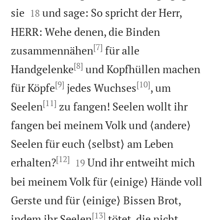


sie
und sage: So spricht der Herr,
18
HERR: Wehe denen, die Binden
[7]
zusammennähen
für alle
[8]
Handgelenke
und Kopfhüllen machen
[9]
[10]
für Köpfe
jedes Wuchses
, um
[11]
Seelen
zu fangen! Seelen wollt ihr
fangen bei meinem Volk und ⟨andere⟩
Seelen für euch ⟨selbst⟩ am Leben
[12]


erhalten?
Und ihr entweiht mich
19
bei meinem Volk für ⟨einige⟩ Hände voll
Gerste und für ⟨einige⟩ Bissen Brot,
[13]
indem ihr Seelen
tötet, die nicht