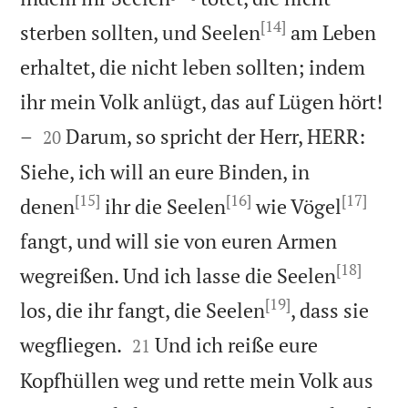
[14]
sterben sollten, und Seelen
am Leben
erhaltet, die nicht leben sollten; indem
ihr mein Volk anlügt, das auf Lügen hört!


–
Darum, so spricht der Herr, HERR:
20
Siehe, ich will an eure Binden, in
[15]
[16]
[17]
denen
ihr die Seelen
wie Vögel
fangt, und will sie von euren Armen
[18]
wegreißen. Und ich lasse die Seelen
[19]
los, die ihr fangt, die Seelen
, dass sie


wegfliegen.
Und ich reiße eure
21
Kopfhüllen weg und rette mein Volk aus