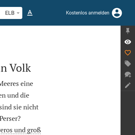
belstelle oder Begriff suchen
ELB
Kostenlos anmelden
in Volk
Meeres eine
en und die
ind sie nicht


Perser?
eros und groß