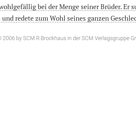
wohlgefällig bei der Menge seiner Brüder. Er s
s und redete zum Wohl seines ganzen Geschle
, © 2006 by SCM R.Brockhaus in der SCM Verlagsgruppe 