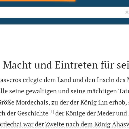
Bi
Macht und Eintreten für se
asveros erlegte dem Land und den Inseln des 
lle seine gewaltigen und seine mächtigen Tat
röße Mordechais, zu der der König ihn erhob, s
[1]
ch der Geschichte
der Könige der Meder und 
rdechai war der Zweite nach dem König Ahasv