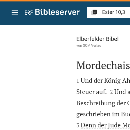
Zum Inhalt springen
Ester 10
Elberfelder Bibel
von
SCM Verlag
Mordechais 


Und der König Ah
1


Steuer auf.
Und a
2
Beschreibung der G
geschrieben im Bu
Denn der Jude Mo
3