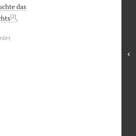
uchte das
[2]

chts
.
GmbH,