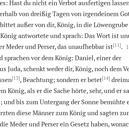
es: Hast du nicht ein Verbot ausfertigen lasse
erhalb von dreißig Tagen von irgendeinem Got
ittet außer von dir, König, in die Löwengrub
 König antwortete und sprach: Das Wort ist u
[11]

r Meder und Perser, das unaufhebbar ist
.
1
d sprachen vor dem König: Daniel, einer der
us Juda, schenkt weder dir, König, noch dem Ve
[13]
[14]
assen
, Beachtung; sondern er betet
dreima
m König, als er die Sache hörte, sehr, und er s
]
; und bis zum Untergang der Sonne bemühte er
ürzten diese Männer zum König und sagten zu
 die Meder und Perser ein Gesetz haben, wonac