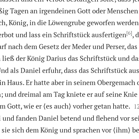
ßig Tagen an irgendeinen Gott oder Menschen 
ich, König, in die Löwengrube geworfen werden 
[6]
erbot und lass ein Schriftstück ausfertigen
, 
rf nach dem Gesetz der Meder und Perser, da
 ließ der König Darius das Schriftstück und da
nd als Daniel erfuhr, dass das Schriftstück aus
sein Haus. Er hatte aber in seinem Obergemach 
; und dreimal am Tag kniete er auf seine Knie 

m Gott, wie er ⟨es auch⟩ vorher getan hatte.
1
 und fanden Daniel betend und flehend vor se
 sie sich dem König und sprachen vor ⟨ihm⟩ b