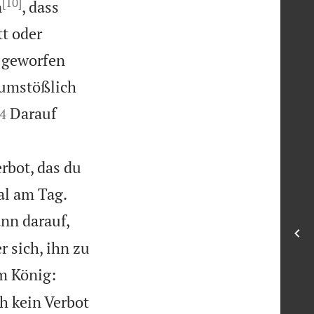
[10]
n
, dass
t oder
e geworfen
numstößlich

Darauf
4
rbot, das du


l am Tag.
ann darauf,
 sich, ihn zu
m König:
h kein Verbot