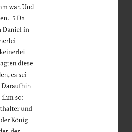
ihm war. Und


zen.
Da
5
 Daniel in
nerlei
keinerlei
agten diese
n, es sei

Daraufhin
 ihm so:
tthalter und
 der König
er, der