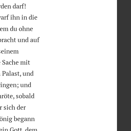


den darf!
rf ihn in die
dem du ohne
bracht und auf
 seinem
e Sache mit
 Palast, und
ringen; und
röte, sobald
r sich der
König begann
ein Gott, dem