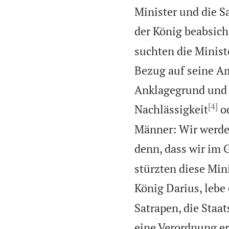
Minister und die S
der König beabsich
suchten die Minist
Bezug auf seine A
Anklagegrund und n
[4]
Nachlässigkeit
od
Männer: Wir werden
denn, dass wir im 
stürzten diese Min
König Darius, lebe
Satrapen, die Staat
eine Verordnung erl