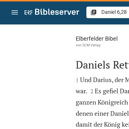
Zum Inhalt springen
Daniel 6
Elberfelder Bibel
von
SCM Verlag
Daniels Re


Und Darius, der M
1


war.
Es gefiel Da
2
ganzen Königreich 
denen einer Daniel
damit der König ke