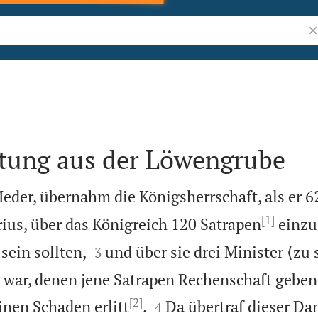
Bi
ttung aus der Löwengrube
eder, übernahm die Königsherrschaft, als er 62
[1]
rius, über das Königreich 120 Satrapen
einzu


sein sollten,
und über sie drei Minister ⟨zu 
3
 war, denen jene Satrapen Rechenschaft geben 
[2]


inen Schaden erlitt
.
Da übertraf dieser Dan
4