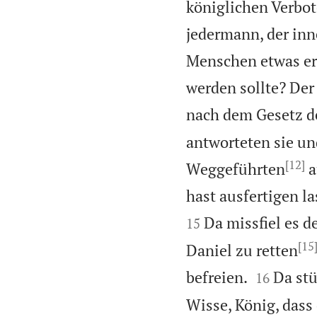
königlichen Verbot
jedermann, der inn
Menschen etwas erb
werden sollte? Der
nach dem Gesetz de
antworteten sie un
[12]
Weggeführten
a
hast ausfertigen l
Da missfiel es de
15
[15
Daniel zu retten


befreien.
Da st
16
Wisse, König, dass