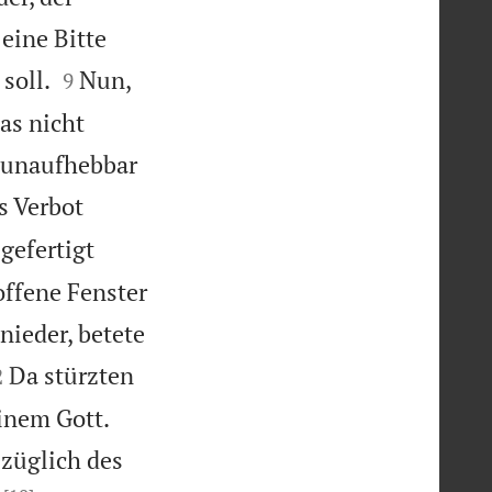
eine Bitte


soll.
Nun,
9
das nicht
s unaufhebbar
s Verbot
gefertigt
offene Fenster
nieder, betete

Da stürzten
2


inem Gott.
ezüglich des