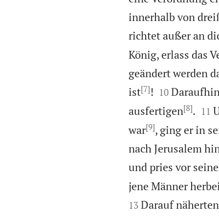
innerhalb von drei
richtet außer an d
König, erlass das V
geändert werden da
[7]


ist
!
Daraufhin
10
[8]


ausfertigen
.
U
11
[9]
war
, ging er in 
nach Jerusalem hin
und pries vor seine
jene Männer herbei
Darauf näherten
13