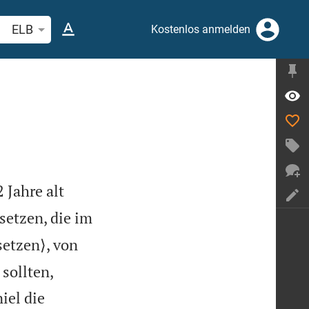
belstelle oder Begriff suchen
ELB
Kostenlos anmelden
 Jahre alt
setzen, die im
setzen⟩, von
sollten,
iel die