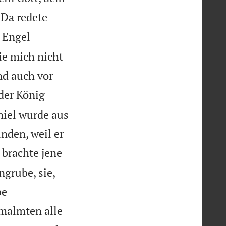
Da redete
 Engel
ie mich nicht
nd auch vor
 der König
niel wurde aus
nden, weil er
 brachte jene
ngrube, sie,
be
rmalmten alle