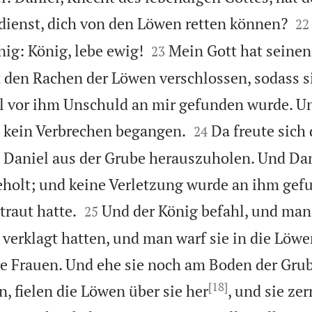


dienst, dich von den Löwen retten können?
22


ig: König, lebe ewig!
Mein Gott hat seinen
23
t den Rachen der Löwen verschlossen, sodass s
il vor ihm Unschuld an mir gefunden wurde. U


ch kein Verbrechen begangen.
Da freute sich
24
l, Daniel aus der Grube herauszuholen. Und Da
holt; und keine Verletzung wurde an ihm gefu


traut hatte.
Und der König befahl, und man
25
 verklagt hatten, und man warf sie in die Löwe
re Frauen. Und ehe sie noch am Boden der Gru
[18]
 fielen die Löwen über sie her
, und sie ze