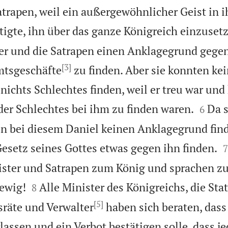
atrapen, weil ein außergewöhnlicher Geist in 
tigte, ihn über das ganze Königreich einzuset
er und die Satrapen einen Anklagegrund gegen
[3]
mtsgeschäfte
zu finden. Aber sie konnten kei
ichts Schlechtes finden, weil er treu war und 


er Schlechtes bei ihm zu finden waren.
Da s
6
 bei diesem Daniel keinen Anklagegrund finde

Gesetz seines Gottes etwas gegen ihn finden.
7
ister und Satrapen zum König und sprachen zu


 ewig!
Alle Minister des Königreichs, die Sta
8
[5]
sräte und Verwalter
haben sich beraten, dass
assen und ein Verbot bestätigen solle, dass jed