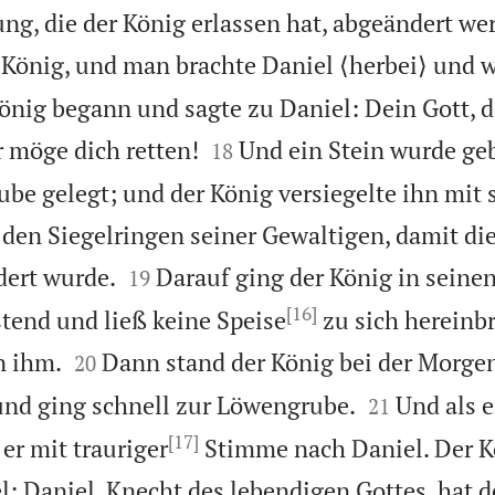
ng, die der König erlassen hat, abgeändert wer
König, und man brachte Daniel ⟨herbei⟩ und wa
önig begann und sagte zu Daniel: Dein Gott, 


r möge dich retten!
Und ein Stein wurde ge
18
ube gelegt; und der König versiegelte ihn mit
 den Siegelringen seiner Gewaltigen, damit di


dert wurde.
Darauf ging der König in seinen
19
[16]
stend und ließ keine Speise
zu sich hereinb


n ihm.
Dann stand der König bei der Morgen
20


 und ging schnell zur Löwengrube.
Und als e
21
[17]
 er mit trauriger
Stimme nach Daniel. Der 
l: Daniel, Knecht des lebendigen Gottes, hat d