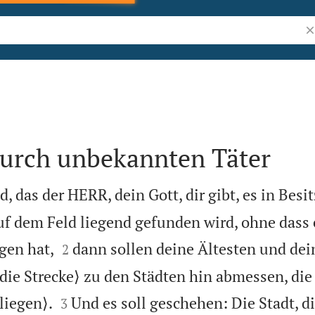
Bi
durch unbekannten Täter
 das der HERR, dein Gott, dir gibt, es in Bes
uf dem Feld liegend gefunden wird, ohne dass


agen hat,
dann sollen deine Ältesten und dei
2
ie Strecke⟩ zu den Städten hin abmessen, di


liegen⟩.
Und es soll geschehen: Die Stadt, d
3