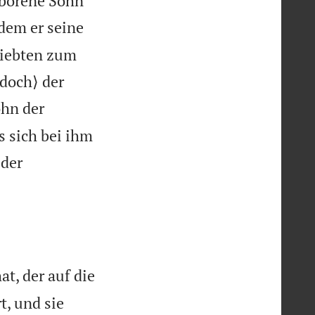
eborene Sohn
dem er seine
liebten zum
doch⟩ der
ohn der
s sich bei ihm
 der
t, der auf die
t, und sie