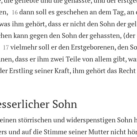
 die geliebte und die gehasste, und der erstg


en,
dann soll es geschehen an dem Tag, an 
16
 was ihm gehört, dass er nicht den Sohn der ge
hen kann gegen den Sohn der gehassten, ⟨der 


vielmehr soll er den Erstgeborenen, den S
17
nen, dass er ihm zwei Teile von allem gibt, wa
 der Erstling seiner Kraft, ihm gehört das Recht
sserlicher Sohn
inen störrischen und widerspenstigen Sohn ha
rs und auf die Stimme seiner Mutter nicht hör