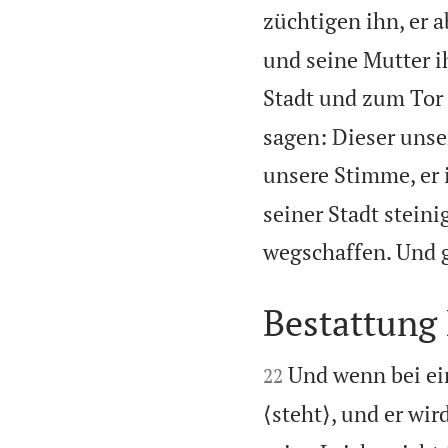
züchtigen ihn, er a
und seine Mutter i
Stadt und zum Tor 
sagen: Dieser unser
unsere Stimme, er 
seiner Stadt steini
wegschaffen. Und g
Bestattung 


Und wenn bei ei
22
⟨steht⟩, und er wir