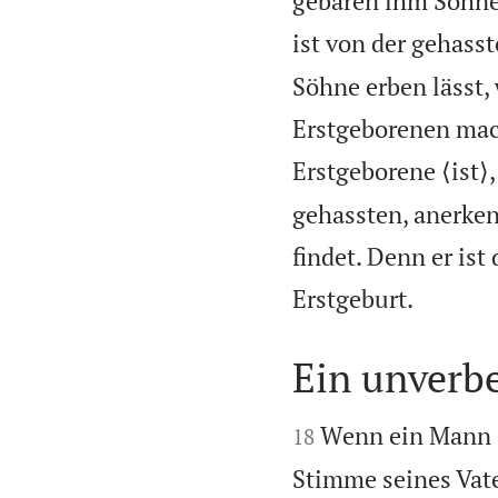
gebären ihm Söhne,
ist von der gehasst
Söhne erben lässt,
Erstgeborenen mac
Erstgeborene ⟨ist⟩,
gehassten, anerken
findet. Denn er ist

Erstgeburt.
Ein unverbe


Wenn ein Mann e
18
Stimme seines Vate