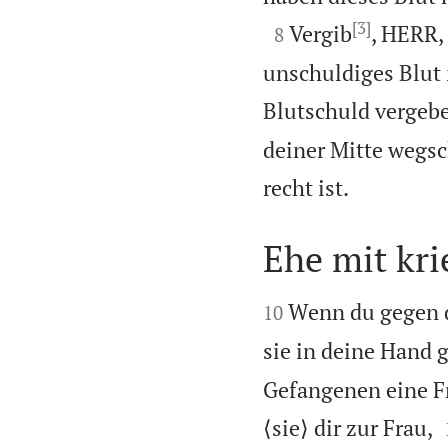
[3]

Vergib
, HERR, 
8
unschuldiges Blut i
Blutschuld vergeb
deiner Mitte wegsc

recht ist.
Ehe mit kr


Wenn du gegen d
10
sie in deine Hand 
Gefangenen eine Fr
⟨sie⟩ dir zur Frau,