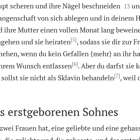


aupt scheren und ihre Nägel beschneiden
un
13
angenschaft von sich ablegen und in deinem 
d ihre Mutter einen vollen Monat lang bewein
[5]
ngehen und sie heiraten
, sodass sie dir zur F
hehen, wenn du kein Gefallen ⟨mehr⟩ an ihr ha
[6]
 ihrem Wunsch entlassen
. Aber du darfst sie 
[7]
sollst sie nicht als Sklavin behandeln
, weil
es erstgeborenen Sohnes
wei Frauen hat, eine geliebte und eine gehas