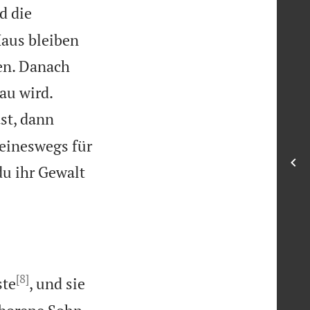
d die
Haus bleiben
en. Danach


rau wird.
st, dann
keineswegs für
 du ihr Gewalt
[8]
ste
, und sie