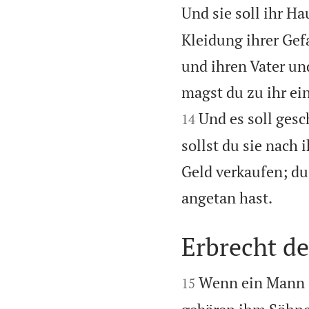
Und sie soll ihr H
Kleidung ihrer Gef
und ihren Vater un
magst du zu ihr ei
Und es soll gesc
14
sollst du sie nach
Geld verkaufen; du 

angetan hast.
Erbrecht d


Wenn ein Mann z
15