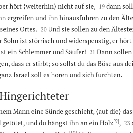


ber hört ⟨weiterhin⟩ nicht auf sie,
dann soll
19
hn ergreifen und ihn hinausführen zu den Älte


seines Ortes.
Und sie sollen zu den Älteste
20
 Sohn ist störrisch und widerspenstig, er hört


ist ein Schlemmer und Säufer!
Dann sollen 
21
gen, dass er stirbt; so sollst du das Böse aus de

anz Israel soll es hören und sich fürchten.
Hingerichteter
nem Mann eine Sünde geschieht, ⟨auf die⟩ das
[9]


d getötet, und du hängst ihn an ein Holz
,
23
[10]