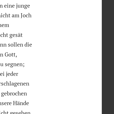
en eine junge
nicht am Joch
inem
cht gesät
nn sollen die
n Gott,
zu segnen;
ei jeder
Erschlagenen
h gebrochen
nsere Hände

icht gesehen.