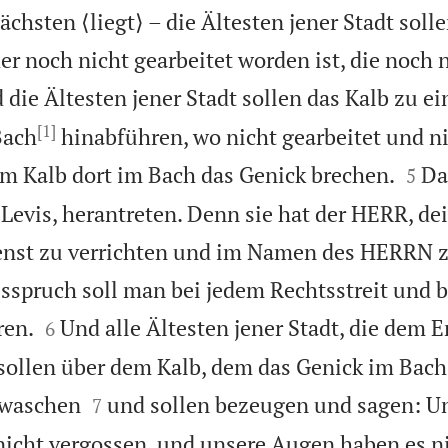
chsten ⟨liegt⟩ – die Ältesten jener Stadt soll
r noch nicht gearbeitet worden ist, die noch 
 die Ältesten jener Stadt sollen das Kalb zu e
[1]
Bach
hinabführen, wo nicht gearbeitet und ni


em Kalb dort im Bach das Genick brechen.
Da
5
 Levis, herantreten. Denn sie hat der HERR, dei
ienst zu verrichten und im Namen des HERRN 
spruch soll man bei jedem Rechtsstreit und b


ren.
Und alle Ältesten jener Stadt, die dem 
6
sollen über dem Kalb, dem das Genick im Bac


 waschen
und sollen bezeugen und sagen: U
7
nicht vergossen, und unsere Augen haben es n