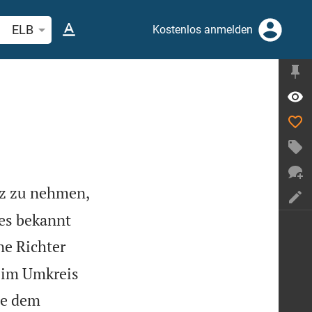
belstelle oder Begriff suchen
ELB
Kostenlos anmelden
itz zu nehmen,
 es bekannt
ne Richter
e im Umkreis
ie dem