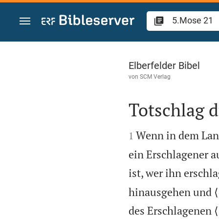
Zum Inhalt springen
5.Mose 21
Elberfelder Bibel
von
SCM Verlag
Totschlag 


Wenn in dem Land,
1
ein Erschlagener a
ist, wer ihn erschl
hinausgehen und ⟨d
des Erschlagenen ⟨