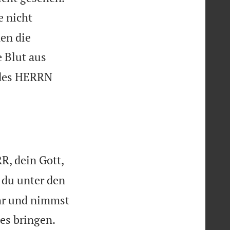
e nicht
nen die
e Blut aus
 des HERRN
, dein Gott,
 du unter den
ihr und nimmst
es bringen.