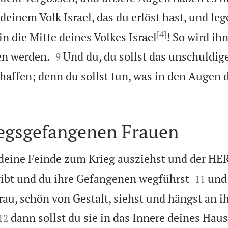
deinem Volk Israel, das du erlöst hast, und leg
[4]
n die Mitte deines Volkes Israel
! So wird ih


en werden.
Und du, du sollst das unschuldig
9
haffen; denn du sollst tun, was in den Augen
iegsgefangenen Frauen
eine Feinde zum Krieg ausziehst und der HERR


gibt und du ihre Gefangenen wegführst
und
11
au, schön von Gestalt, siehst und hängst an 


dann sollst du sie in das Innere deines Haus
12