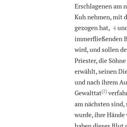
Erschlagenen am nä
Kuh nehmen, mit de


gezogen hat,
und
4
immerfließenden 
wird, und sollen d
Priester, die Söhne
erwählt, seinen D
und nach ihrem Aus
[2]
Gewalttat
verfah
am nächsten sind, 
wurde, ihre Hände
haben dieses Blut 