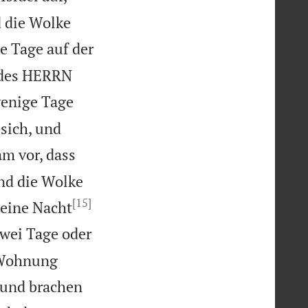
d die Wolke
e Tage auf der
t des HERRN
wenige Tage
sich, und
m vor, dass
nd die Wolke
[15]
 eine Nacht
zwei Tage oder
 Wohnung
l und brachen