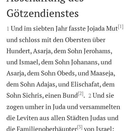
Götzendienstes

[1]

Und im siebten Jahr fasste Jojada Mut
1
und schloss mit den Obersten über
Hundert, Asarja, dem Sohn Jerohams,
und Ismael, dem Sohn Johanans, und
Asarja, dem Sohn Obeds, und Maaseja,
dem Sohn Adajas, und Elischafat, dem
[2]


Sohn Sichris, einen Bund
.
Und sie
2
zogen umher in Juda und versammelten
die Leviten aus allen Städten Judas und
[3]
die Familienoberhäupter
von Israel;