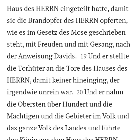
Haus des HERRN eingeteilt hatte, damit
sie die Brandopfer des HERRN opferten,
wie es im Gesetz des Mose geschrieben
steht, mit Freuden und mit Gesang, nach


der Anweisung Davids.
Und er stellte
19
die Torhüter an die Tore des Hauses des
HERRN, damit keiner hineinging, der


irgendwie unrein war.
Und er nahm
20
die Obersten über Hundert und die
Mächtigen und die Gebieter im Volk und
das ganze Volk des Landes und führte
den König aus dem Haus des HERRN