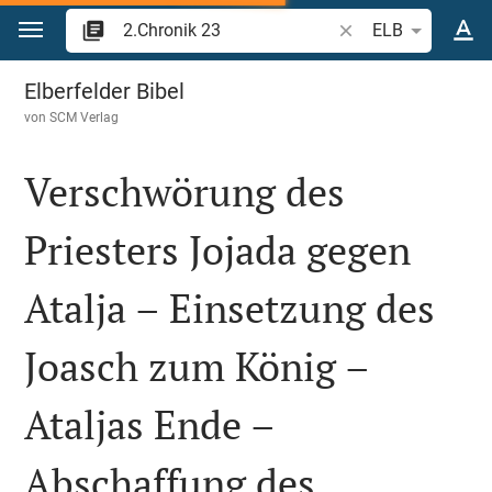
Zum Inhalt springen
Bibelstelle oder Beg
ELB
2.Chronik 23
Elberfelder Bibel
von
SCM Verlag
Verschwörung des
Priesters Jojada gegen
Atalja – Einsetzung des
Joasch zum König –
Ataljas Ende –
Abschaffung des