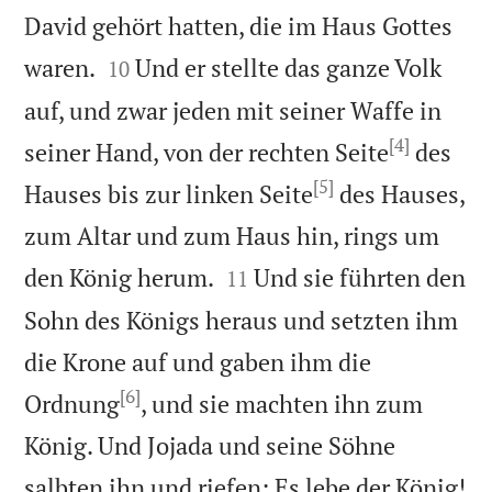
David gehört hatten, die im Haus Gottes


waren.
Und er stellte das ganze Volk
10
auf, und zwar jeden mit seiner Waffe in
[4]
seiner Hand, von der rechten Seite
des
[5]
Hauses bis zur linken Seite
des Hauses,
zum Altar und zum Haus hin, rings um


den König herum.
Und sie führten den
11
Sohn des Königs heraus und setzten ihm
die Krone auf und gaben ihm die
[6]
Ordnung
, und sie machten ihn zum
König. Und Jojada und seine Söhne

salbten ihn und riefen: Es lebe der König!