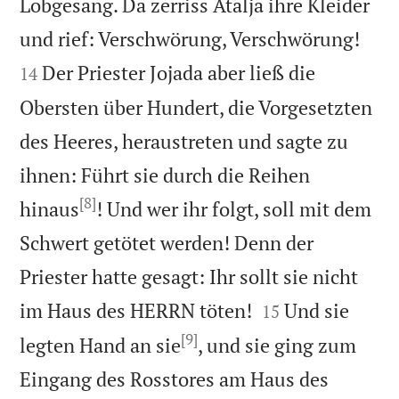
Lobgesang. Da zerriss Atalja ihre Kleider


und rief: Verschwörung, Verschwörung!
Der Priester Jojada aber ließ die
14
Obersten über Hundert, die Vorgesetzten
des Heeres, heraustreten und sagte zu
ihnen: Führt sie durch die Reihen
[8]
hinaus
! Und wer ihr folgt, soll mit dem
Schwert getötet werden! Denn der
Priester hatte gesagt: Ihr sollt sie nicht


im Haus des HERRN töten!
Und sie
15
[9]
legten Hand an sie
, und sie ging zum
Eingang des Rosstores am Haus des