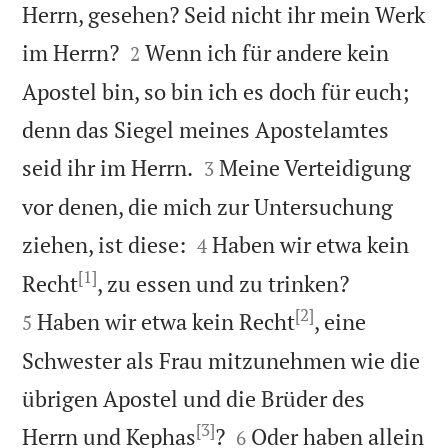
Herrn, gesehen? Seid nicht ihr mein Werk


im Herrn?
Wenn ich für andere kein
2
Apostel bin, so bin ich es doch für euch;
denn das Siegel meines Apostelamtes


seid ihr im Herrn.
Meine Verteidigung
3
vor denen, die mich zur Untersuchung


ziehen, ist diese:
Haben wir etwa kein
4
[1]


Recht
, zu essen und zu trinken?
[2]
Haben wir etwa kein Recht
, eine
5
Schwester als Frau mitzunehmen wie die
übrigen Apostel und die Brüder des
[3]


Herrn und Kephas
?
Oder haben allein
6