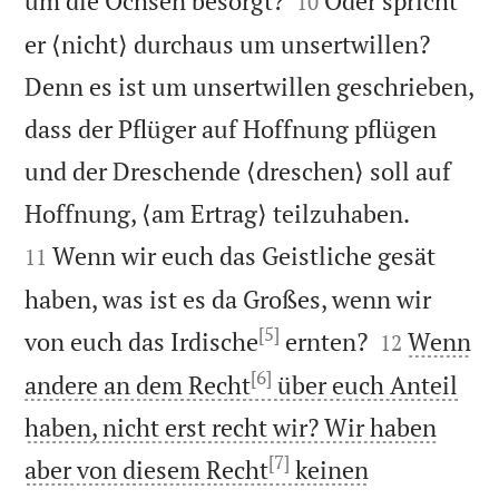
um die Ochsen besorgt?
Oder spricht
10
er ⟨nicht⟩ durchaus um unsertwillen?
Denn es ist um unsertwillen geschrieben,
dass der Pflüger auf Hoffnung pflügen
und der Dreschende ⟨dreschen⟩ soll auf


Hoffnung, ⟨am Ertrag⟩ teilzuhaben.
Wenn wir euch das Geistliche gesät
11
haben, was ist es da Großes, wenn wir
[5]


von euch das Irdische
ernten?
Wenn
12
[6]
andere an dem Recht
über euch Anteil
haben, nicht erst recht wir? Wir haben
[7]
aber von diesem Recht
keinen