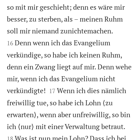
so mit mir geschieht; denn es wäre mir
besser, zu sterben, als – meinen Ruhm


soll mir niemand zunichtemachen.
Denn wenn ich das Evangelium
16
verkündige, so habe ich keinen Ruhm,
denn ein Zwang liegt auf mir. Denn wehe
mir, wenn ich das Evangelium nicht


verkündigte!
Wenn ich dies nämlich
17
freiwillig tue, so habe ich Lohn ⟨zu
erwarten⟩, wenn aber unfreiwillig, so bin


ich ⟨nur⟩ mit einer Verwaltung betraut.
Was ist nun mein Lohn? Dass ich bei
18