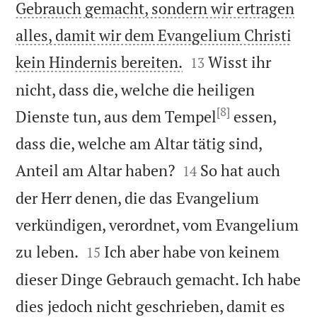
Gebrauch gemacht, sondern wir ertragen
alles, damit wir dem Evangelium Christi


kein Hindernis bereiten.
Wisst ihr
13
nicht, dass die, welche die heiligen
[8]
Dienste tun, aus dem Tempel
essen,
dass die, welche am Altar tätig sind,


Anteil am Altar haben?
So hat auch
14
der Herr denen, die das Evangelium
verkündigen, verordnet, vom Evangelium


zu leben.
Ich aber habe von keinem
15
dieser Dinge Gebrauch gemacht. Ich habe
dies jedoch nicht geschrieben, damit es