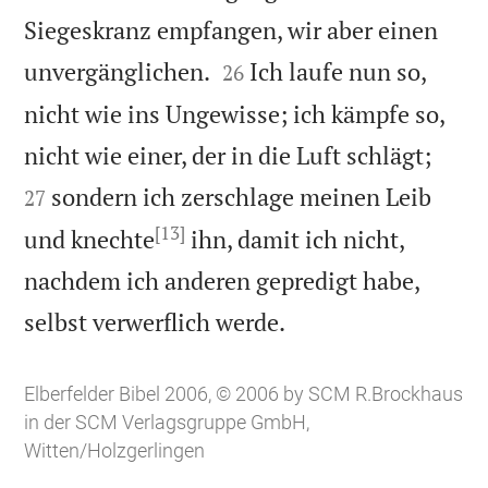
Siegeskranz empfangen, wir aber einen


unvergänglichen.
Ich laufe nun so,
26
nicht wie ins Ungewisse; ich kämpfe so,


nicht wie einer, der in die Luft schlägt;
sondern ich zerschlage meinen Leib
27
[13]
und knechte
ihn, damit ich nicht,
nachdem ich anderen gepredigt habe,

selbst verwerflich werde.
Elberfelder Bibel 2006, © 2006 by SCM R.Brockhaus
in der SCM Verlagsgruppe GmbH,
Witten/Holzgerlingen