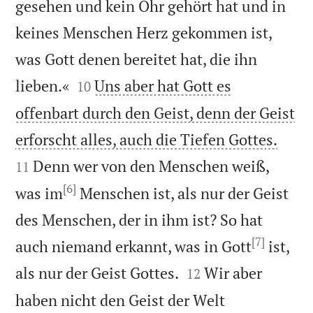
gesehen und kein Ohr gehört hat und in
keines Menschen Herz gekommen ist,
was Gott denen bereitet hat, die ihn


lieben.«
Uns aber hat Gott es
10
offenbart durch den Geist, denn der Geist


erforscht alles, auch die Tiefen Gottes.
Denn wer von den Menschen weiß,
11
[6]
was im
Menschen ist, als nur der Geist
des Menschen, der in ihm ist? So hat
[7]
auch niemand erkannt, was in Gott
ist,


als nur der Geist Gottes.
Wir aber
12
haben nicht den Geist der Welt