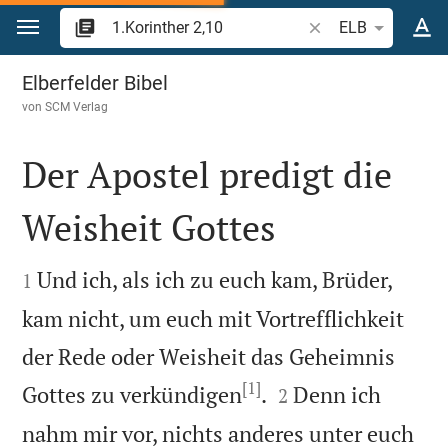
Zum Inhalt springen
Bibelstelle oder Beg
ELB
1.Korinther 2
Elberfelder Bibel
von
SCM Verlag
Der Apostel predigt die
Weisheit Gottes


Und ich, als ich zu euch kam, Brüder,
1
kam nicht, um euch mit Vortrefflichkeit
der Rede oder Weisheit das Geheimnis
[1]


Gottes zu verkündigen
.
Denn ich
2
nahm mir vor, nichts anderes unter euch