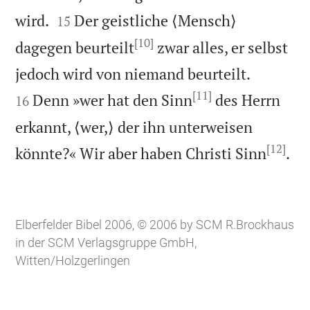


wird.
Der geistliche ⟨Mensch⟩
15
[10]
dagegen beurteilt
zwar alles, er selbst


jedoch wird von niemand beurteilt.
[11]
Denn »wer hat den Sinn
des Herrn
16
erkannt, ⟨wer,⟩ der ihn unterweisen
[12]

könnte?« Wir aber haben Christi Sinn
.
Elberfelder Bibel 2006, © 2006 by SCM R.Brockhaus
in der SCM Verlagsgruppe GmbH,
Witten/Holzgerlingen