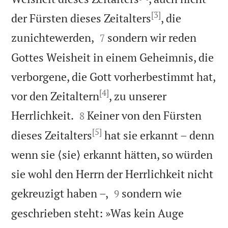
[3]
der Fürsten dieses Zeitalters
, die


zunichtewerden,
sondern wir reden
7
Gottes Weisheit in einem Geheimnis, die
verborgene, die Gott vorherbestimmt hat,
[4]
vor den Zeitaltern
, zu unserer


Herrlichkeit.
Keiner von den Fürsten
8
[5]
dieses Zeitalters
hat sie erkannt – denn
wenn sie ⟨sie⟩ erkannt hätten, so würden
sie wohl den Herrn der Herrlichkeit nicht


gekreuzigt haben –,
sondern wie
9
geschrieben steht: »Was kein Auge