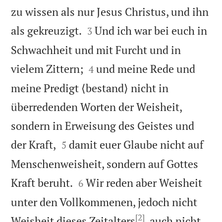
zu wissen als nur Jesus Christus, und ihn


als gekreuzigt.
Und ich war bei euch in
3
Schwachheit und mit Furcht und in


vielem Zittern;
und meine Rede und
4
meine Predigt ⟨bestand⟩ nicht in
überredenden Worten der Weisheit,
sondern in Erweisung des Geistes und


der Kraft,
damit euer Glaube nicht auf
5
Menschenweisheit, sondern auf Gottes


Kraft beruht.
Wir reden aber Weisheit
6
unter den Vollkommenen, jedoch nicht
[2]
Weisheit dieses Zeitalters
, auch nicht