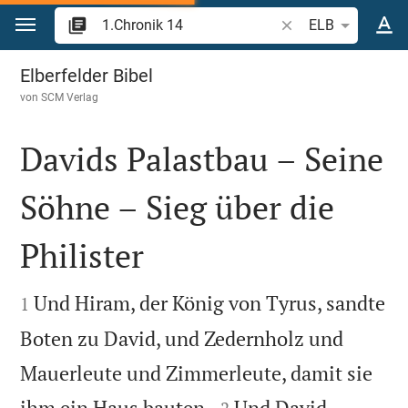
Zum Inhalt springen
Bibelstelle oder Beg
ELB
1.Chronik 14
Elberfelder Bibel
von
SCM Verlag
Davids Palastbau – Seine
Söhne – Sieg über die
Philister


Und Hiram, der König von Tyrus, sandte
1
Boten zu David, und Zedernholz und
Mauerleute und Zimmerleute, damit sie


ihm ein Haus bauten.
Und David