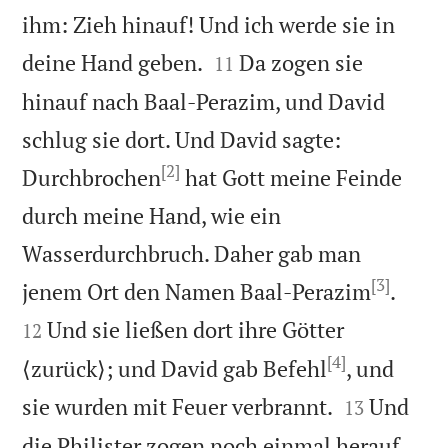
ihm: Zieh hinauf! Und ich werde sie in


deine Hand geben.
Da zogen sie
11
hinauf nach Baal-Perazim, und David
schlug sie dort. Und David sagte:
[2]
Durchbrochen
hat Gott meine Feinde
durch meine Hand, wie ein
Wasserdurchbruch. Daher gab man
[3]


jenem Ort den Namen Baal-Perazim
.
Und sie ließen dort ihre Götter
12
[4]
⟨zurück⟩; und David gab Befehl
, und


sie wurden mit Feuer verbrannt.
Und
13
die Philister zogen noch einmal herauf