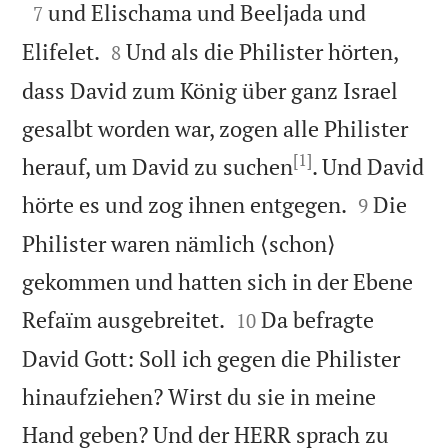

und Elischama und Beeljada und
7


Elifelet.
Und als die Philister hörten,
8
dass David zum König über ganz Israel
gesalbt worden war, zogen alle Philister
[1]
herauf, um David zu suchen
. Und David


hörte es und zog ihnen entgegen.
Die
9
Philister waren nämlich ⟨schon⟩
gekommen und hatten sich in der Ebene


Refaïm ausgebreitet.
Da befragte
10
David Gott: Soll ich gegen die Philister
hinaufziehen? Wirst du sie in meine
Hand geben? Und der HERR sprach zu