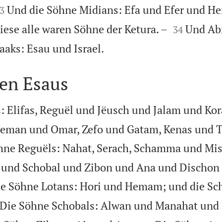

Und die Söhne Midians: Efa und Efer und H
3


iese alle waren Söhne der Ketura. –
Und Ab
34

aaks: Esau und Israel.
n Esaus
: Elifas, Reguël und Jëusch und Jalam und Kor
 Teman und Omar, Zefo und Gatam, Kenas und 
hne Reguëls: Nahat, Serach, Schamma und Mis
n und Schobal und Zibon und Ana und Dischon
e Söhne Lotans: Hori und Hemam; und die Sc
Die Söhne Schobals: Alwan und Manahat und E