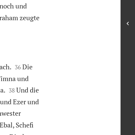
enoch und
raham zeugte


ach.
Die
36
Timna und


a.
Und die
38
 und Ezer und
hwester
bal, Schefi