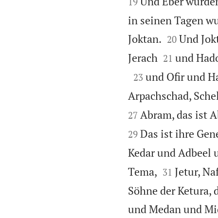
Und Eber wurden
19
in seinen Tagen wur


Joktan.
Und Jok
20


Jerach
und Hado
21

und Ofir und Ha
23
Arpachschad, Sche
Abram, das ist 
27
Das ist ihre Gen
29
Kedar und Adbeel 


Tema,
Jetur, Na
31
Söhne der Ketura, 
und Medan und Mid