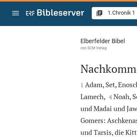
Zum Inhalt springen
1.Chronik 1
Elberfelder Bibel
von
SCM Verlag
Nachkommen


Adam, Set, Enosc
1


Lamech,
Noah, S
4
und Madai und Jaw
Gomers: Aschkenas
und Tarsis, die Kit