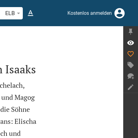
belstelle oder Begriff suchen
ELB
Kostenlos anmelden
 Isaaks
chelach,
r und Magog
die Söhne
ans: Elischa
sch und