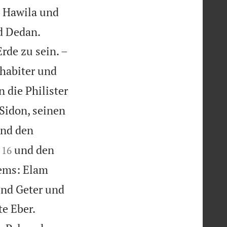
 Hawila und


d Dedan.

rde zu sein. –
ehabiter und
 die Philister
Sidon, seinen
und den


und den
16
ems: Elam
nd Geter und


e Eber.