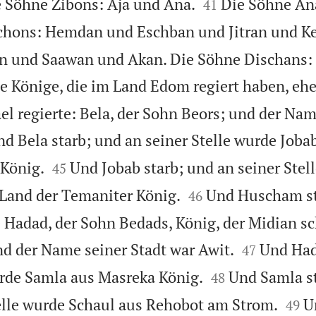


 Söhne Zibons: Aja und Ana.
Die Söhne An
41
chons: Hemdan und Eschban und Jitran und Ke
an und Saawan und Akan. Die Söhne Dischans:
e Könige, die im Land Edom regiert haben, ehe
el regierte: Bela, der Sohn Beors; und der Nam
d Bela starb; und an seiner Stelle wurde Joba


 König.
Und Jobab starb; und an seiner Stel
45


and der Temaniter König.
Und Huscham st
46
e Hadad, der Sohn Bedads, König, der Midian s


d der Name seiner Stadt war Awit.
Und Had
47


urde Samla aus Masreka König.
Und Samla s
48


elle wurde Schaul aus Rehobot am Strom.
U
49