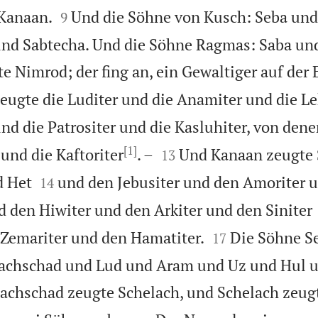


 Kanaan.
Und die Söhne von Kusch: Seba und
9
nd Sabtecha. Und die Söhne Ragmas: Saba un
 Nimrod; der fing an, ein Gewaltiger auf der E
eugte die Luditer und die Anamiter und die L
nd die Patrositer und die Kasluhiter, von denen
[1]


und die Kaftoriter
. –
Und Kanaan zeugte 
13


d Het
und den Jebusiter und den Amoriter 
14
d den Hiwiter und den Arkiter und den Siniter


Zemariter und den Hamatiter.
Die Söhne S
17
achschad und Lud und Aram und Uz und Hul u
achschad zeugte Schelach, und Schelach zeugt