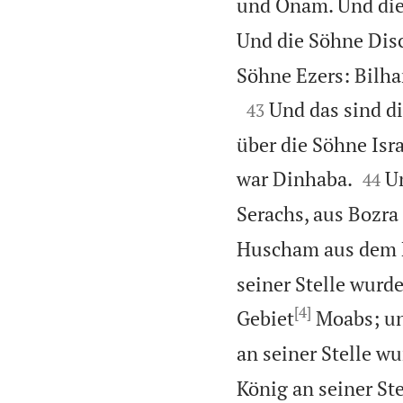
und Onam. Und die
Und die Söhne Dis
Söhne Ezers: Bilh

Und das sind di
43
über die Söhne Isra


war Dinhaba.
Un
44
Serachs, aus Bozra
Huscham aus dem L
seiner Stelle wurd
[4]
Gebiet
Moabs; un
an seiner Stelle w
König an seiner St