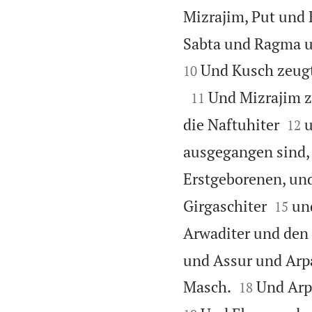
Mizrajim, Put und
Sabta und Ragma u
Und Kusch zeugte
10

Und Mizrajim z
11


die Naftuhiter
u
12
ausgegangen sind, 
Erstgeborenen, un


Girgaschiter
un
15
Arwaditer und den 
und Assur und Arp


Masch.
Und Arp
18