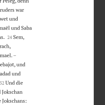
 Peleg, denn
ruders war
awet und

maël und Saba


s.
Sem,
24


rach,


mael. –
ebajot, und
adad und


Und die
32
d Jokschan
 Jokschans: