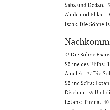

Saba und Dedan.
3
Abida und Eldaa. D
Isaak. Die Söhne Is
Nachkomme


Die Söhne Esaus
35
Söhne des Elifas:


Amalek.
Die Sö
37
Söhne Seïrs: Lota


Dischan.
Und di
39


Lotans: Timna.
40