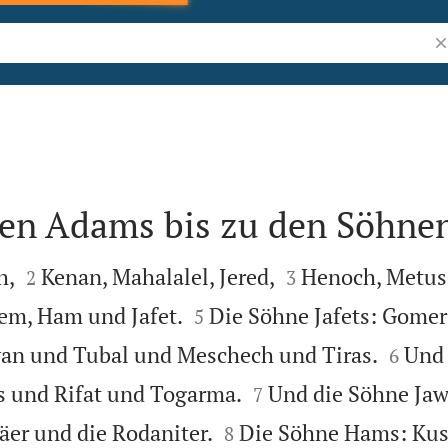
Bi
 Adams bis zu den Söhnen




h,
Kenan, Mahalalel, Jered,
Henoch, Metus
2
3


em, Ham und Jafet.
Die Söhne Jafets: Gome
5


an und Tubal und Meschech und Tiras.
Und 
6


 und Rifat und Togarma.
Und die Söhne Jaw
7


täer und die Rodaniter.
Die Söhne Hams: Ku
8