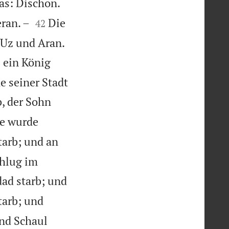
as: Dischon.


ran. –
Die
42

 Uz und Aran.
 ein König
e seiner Stadt
b, der Sohn
le wurde
arb; und an
chlug im
ad starb; und
tarb; und
nd Schaul