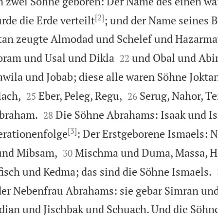
 zwei Söhne geboren: Der Name des einen war
[2]
de die Erde verteilt
; und der Name seines B
tan zeugte Almodad und Schelef und Hazarm


ram und Usal und Dikla
und Obal und Abi
22
wila und Jobab; diese alle waren Söhne Joktan




lach,
Eber, Peleg, Regu,
Serug, Nahor, Te
25
26


Abraham.
Die Söhne Abrahams: Isaak und Is
28
[3]
erationenfolge
: Der Erstgeborene Ismaels: N


und Mibsam,
Mischma und Duma, Massa, H
30
fisch und Kedma; das sind die Söhne Ismaels.
der Nebenfrau Abrahams: sie gebar Simran un
ian und Jischbak und Schuach. Und die Söhne