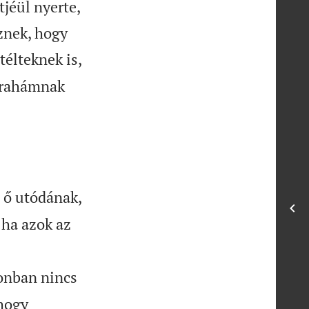
jéül nyerte,
znek, hogy
télteknek is,
Ábrahámnak
 ő utódának,
 ha azok az
zonban nincs
 hogy