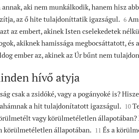
 annak, aki nem munkálkodik, hanem hisz abba


ítja, az ő hite tulajdoníttatik igazságul.
Ami
6
zt az embert, akinek Isten cselekedetek nélkü
ogok, akiknek hamissága megbocsáttatott, és a
ldog ember az, akinek az Úr bűnt nem tulajdon
nden hívő atyja
ság csak a zsidóké, vagy a pogányoké is? Hisze


hámnak a hit tulajdonítatott igazságul.
T
10
Körülmetélt vagy körülmetéletlen állapotában


 körülmetéletlen állapotában.
És a körülm
11