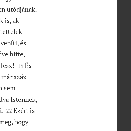
en utódjának.
 is, aki
tettelek
veníti, és
ve hitte,


lesz!
És
19
g már száz
en sem

adva Istennek,


i.
Ezért is
22
 meg, hogy