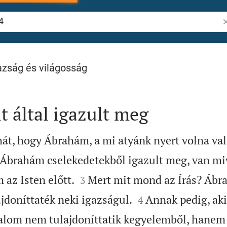
Pr
gazság és világosság
 által igazult meg
t, hogy Ábrahám, a mi atyánk nyert volna val
 Ábrahám cselekedetekből igazult meg, van mi


 az Isten előtt.
Mert mit mond az Írás? Ábr
3


ajdoníttaték neki igazságul.
Annak pedig, aki
4
alom nem tulajdoníttatik kegyelemből, hanem 