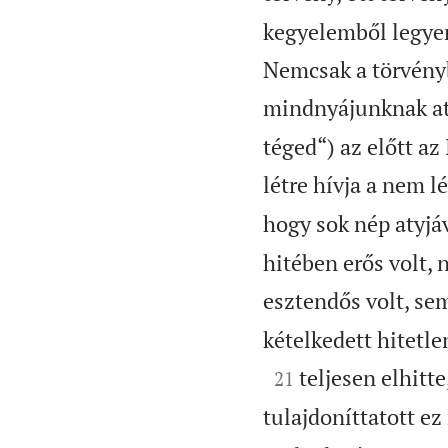
kegyelemből legyen
Nemcsak a törvényb
mindnyájunknak at
téged“) az előtt az 
létre hívja a nem l
hogy sok nép atyjá
hitében erős volt, 
esztendős volt, se
kételkedett hitetle

teljesen elhitt
21
tulajdoníttatott ez