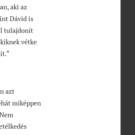
n, aki az
nt Dávid is
l tulajdonít
kiknek vétke

ít.“
n azt
ehát miképpen
? Nem
etélkedés