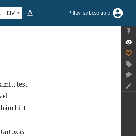
etraži biblijski stih ili riječ
EIV
Prijavi se besplatno
amit, test
vel
ahám hitt
tartozás