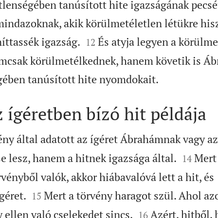
tlenségében tanúsított hite igazságának pecsét
mindazoknak, akik körülmetéletlen létükre his


íttassék igazság.
És atyja legyen a körülme
12
nemcsak körülmetélkednek, hanem követik is 

ében tanúsított hite nyomdokait.
ígéretben bízó hit példája
ny által adatott az ígéret Ábrahámnak vagy az


e lesz, hanem a hitnek igazsága által.
Mert
14
rvényből valók, akkor hiábavalóvá lett a hit, és


géret.
Mert a törvény haragot szül. Ahol a
15


y ellen való cselekedet sincs.
Azért, hitből,
16