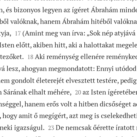
, és bizonyos legyen az ígéret Ábrahám mind
ől valóknak, hanem Ábrahám hitéből valóknak


yja,
(Amint meg van írva: „Sok nép atyjává 
17
Isten előtt, akiben hitt, aki a halottakat megele


étezőket.
Aki reménység ellenére reményked
18
vá lesz, ahogyan megmondatott: Ennyi utódod 
nem gondolt életerejét elvesztett testére, pedi


m Sárának elhalt méhére,
az Isten ígéretéb
20
nséggel, hanem erős volt a hitben dicsőséget 
e, hogy amit ő megígért, azt meg is cselekedhet


 neki igazságul.
De nemcsak őérette íratott
23