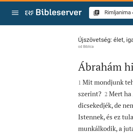
Skoči na sadržaj
Rimljanima 4
Újszövetség: élet, i
od
Biblica
Ábrahám hit


Mit mondjunk tehá
1


szerint?
Mert ha
2
dicsekedjék, de nem
Istennek, és ez tul
munkálkodik, a jut