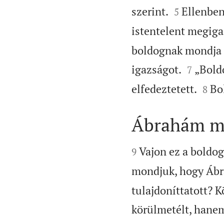


szerint.
Ellenben
5
istentelent megigaz
boldognak mondja a


igazságot.
„Bold
7


elfedeztetett.
Bo
8
Ábrahám mi


Vajon ez a boldog
9
mondjuk, hogy Ábra
tulajdoníttatott? 
körülmetélt, hanem