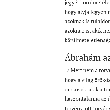
jegyét körülmetéle
hogy atyja legyen 
azoknak is tulajdon
azoknak is, akik 
körülmetéletlenség
Ábrahám az 


Mert nem a törvé
13
hogy a világ örökös
örökösök, akik a tö
haszontalanná az í
törvény, ott törvén