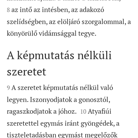
az intő az intésben, az adakozó
8
szelídségben, az elöljáró szorgalommal, a

könyörülő vidámsággal tegye.
A képmutatás nélküli
szeretet


A szeretet képmutatás nélkül való
9
legyen. Iszonyodjatok a gonosztól,


ragaszkodjatok a jóhoz.
Atyafiúi
10
szeretettel egymás iránt gyöngédek, a
tiszteletadásban egymást megelőzők