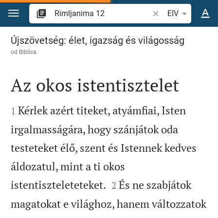
Skoči na sadržaj
Pretraži biblijski stih
EIV
Rimljanima 12
Újszövetség: élet, igazság és világosság
od
Biblica
Az okos istentisztelet


Kérlek azért titeket, atyámfiai, Isten
1
irgalmasságára, hogy szánjátok oda
testeteket élő, szent és Istennek kedves
áldozatul, mint a ti okos


istentiszteleteteket.
És ne szabjátok
2
magatokat e világhoz, hanem változzatok