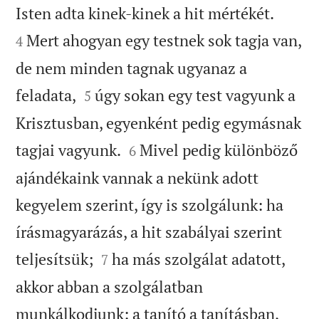


Isten adta kinek-kinek a hit mértékét.
Mert ahogyan egy testnek sok tagja van,
4
de nem minden tagnak ugyanaz a


feladata,
úgy sokan egy test vagyunk a
5
Krisztusban, egyenként pedig egymásnak


tagjai vagyunk.
Mivel pedig különböző
6
ajándékaink vannak a nekünk adott
kegyelem szerint, így is szolgálunk: ha
írásmagyarázás, a hit szabályai szerint


teljesítsük;
ha más szolgálat adatott,
7
akkor abban a szolgálatban


munkálkodjunk: a tanító a tanításban,