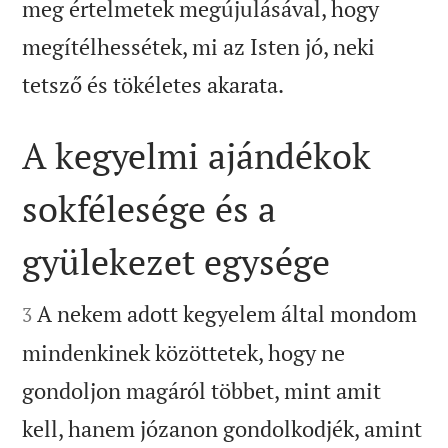
meg értelmetek megújulásával, hogy
megítélhessétek, mi az Isten jó, neki

tetsző és tökéletes akarata.
A kegyelmi ajándékok
sokfélesége és a
gyülekezet egysége


A nekem adott kegyelem által mondom
3
mindenkinek közöttetek, hogy ne
gondoljon magáról többet, mint amit
kell, hanem józanon gondolkodjék, amint