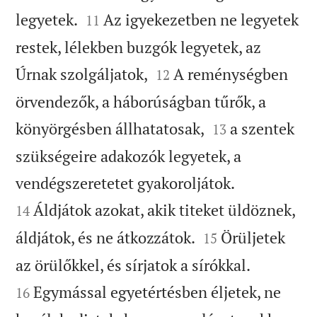


legyetek.
Az igyekezetben ne legyetek
11
restek, lélekben buzgók legyetek, az


Úrnak szolgáljatok,
A reménységben
12
örvendezők, a háborúságban tűrők, a


könyörgésben állhatatosak,
a szentek
13
szükségeire adakozók legyetek, a


vendégszeretetet gyakoroljátok.
Áldjátok azokat, akik titeket üldöznek,
14


áldjátok, és ne átkozzátok.
Örüljetek
15


az örülőkkel, és sírjatok a sírókkal.
Egymással egyetértésben éljetek, ne
16