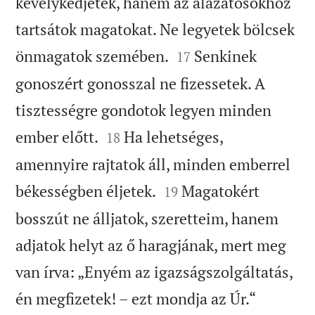
kevélykedjetek, hanem az alázatosokhoz
tartsátok magatokat. Ne legyetek bölcsek


önmagatok szemében.
Senkinek
17
gonoszért gonosszal ne fizessetek. A
tisztességre gondotok legyen minden


ember előtt.
Ha lehetséges,
18
amennyire rajtatok áll, minden emberrel


békességben éljetek.
Magatokért
19
bosszút ne álljatok, szeretteim, hanem
adjatok helyt az ő haragjának, mert meg
van írva: „Enyém az igazságszolgáltatás,


én megfizetek! – ezt mondja az Úr.“