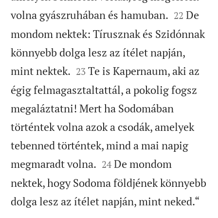


volna gyászruhában és hamuban.
De
22
mondom nektek: Tírusznak és Szidónnak
könnyebb dolga lesz az ítélet napján,


mint nektek.
Te is Kapernaum, aki az
23
égig felmagasztaltattál, a pokolig fogsz
megaláztatni! Mert ha Sodomában
történtek volna azok a csodák, amelyek
tebenned történtek, mind a mai napig


megmaradt volna.
De mondom
24
nektek, hogy Sodoma földjének könnyebb

dolga lesz az ítélet napján, mint neked.“