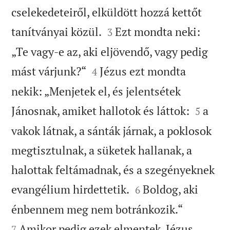
cselekedeteiről, elküldött hozzá kettőt


tanítványai közül.
Ezt mondta neki:
3
„Te vagy-e az, aki eljövendő, vagy pedig


mást várjunk?“
Jézus ezt mondta
4
nekik: „Menjetek el, és jelentsétek


Jánosnak, amiket hallotok és láttok:
a
5
vakok látnak, a sánták járnak, a poklosok
megtisztulnak, a süketek hallanak, a
halottak feltámadnak, és a szegényeknek


evangélium hirdettetik.
Boldog, aki
6


énbennem meg nem botránkozik.“
Amikor pedig ezek elmentek, Jézus
7