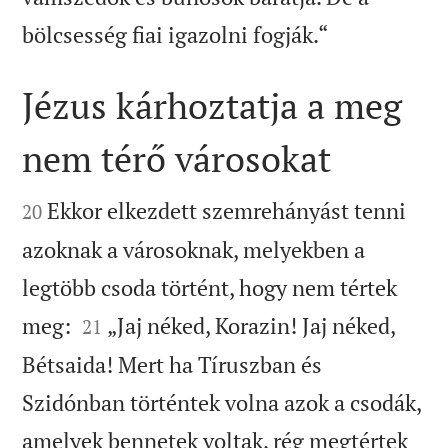

bölcsesség fiai igazolni fogják.“
Jézus kárhoztatja a meg
nem térő városokat


Ekkor elkezdett szemrehányást tenni
20
azoknak a városoknak, melyekben a
legtöbb csoda történt, hogy nem tértek


meg:
„Jaj néked, Korazin! Jaj néked,
21
Bétsaida! Mert ha Tíruszban és
Szidónban történtek volna azok a csodák,
amelyek bennetek voltak, rég megtértek