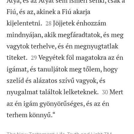
Atya, és az Atyát sem ismeri senki, csak a
Fiú, és az, akinek a Fiú akarja


kijelentetni.
Jöjjetek énhozzám
28
mindnyájan, akik megfáradtatok, és meg
vagytok terhelve, és én megnyugtatlak


titeket.
Vegyétek föl magatokra az én
29
igámat, és tanuljátok meg tőlem, hogy
szelíd és alázatos szívű vagyok, és


nyugalmat találtok lelketeknek.
Mert
30
az én igám gyönyörűséges, és az én

terhem könnyű.“