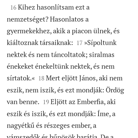

Kihez hasonlítsam ezt a
16
nemzetséget? Hasonlatos a
gyermekekhez, akik a piacon ülnek, és


kiáltoznak társaiknak:
»Sípoltunk
17
nektek és nem táncoltatok; siralmas
énekeket énekeltünk nektek, és nem


sírtatok.«
Mert eljött János, aki nem
18
eszik, nem iszik, és ezt mondják: Ördög


van benne.
Eljött az Emberfia, aki
19
eszik és iszik, és ezt mondják: Íme, a
nagyétkű és részeges ember, a
vámszedők és bűnösök barátja. De a