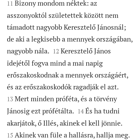
Bizony mondom néktek: az
11
asszonyoktól születettek között nem
támadott nagyobb Keresztelő Jánosnál;
de aki a legkisebb a mennyek országában,


nagyobb nála.
Keresztelő János
12
idejétől fogva mind a mai napig
erőszakoskodnak a mennyek országáért,


és az erőszakoskodók ragadják el azt.
Mert minden próféta, és a törvény
13


Jánosig ezt prófétálta.
És ha tudni
14


akarjátok, ő Illés, akinek el kell jönnie.

Akinek van füle a hallásra, hallja meg.
15