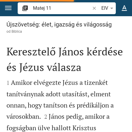
Skoči na sadržaj
Pretraži biblijski stih
EIV
Matej 11
Újszövetség: élet, igazság és világosság
od
Biblica
Keresztelő János kérdése
és Jézus válasza


Amikor elvégezte Jézus a tizenkét
1
tanítványnak adott utasítást, elment
onnan, hogy tanítson és prédikáljon a


városokban.
János pedig, amikor a
2
fogságban ülve hallott Krisztus