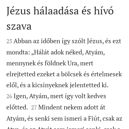
Jézus hálaadása és hívó
szava


Abban az időben így szólt Jézus, és ezt
25
mondta: „Hálát adok néked, Atyám,
mennynek és földnek Ura, mert
elrejtetted ezeket a bölcsek és értelmesek


elől, és a kicsinyeknek jelentetted ki.
Igen, Atyám, mert így volt kedves
26


előtted.
Mindent nekem adott át
27
Atyám, és senki sem ismeri a Fiút, csak az