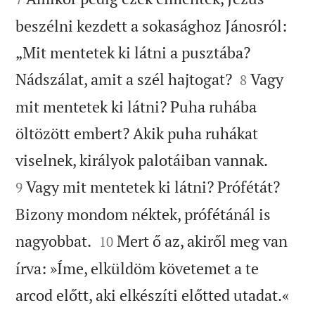
beszélni kezdett a sokasághoz Jánosról:
„Mit mentetek ki látni a pusztába?


Nádszálat, amit a szél hajtogat?
Vagy
8
mit mentetek ki látni? Puha ruhába
öltözött embert? Akik puha ruhákat


viselnek, királyok palotáiban vannak.
Vagy mit mentetek ki látni? Prófétát?
9
Bizony mondom néktek, prófétánál is


nagyobbat.
Mert ő az, akiről meg van
10
írva: »Íme, elküldöm követemet a te


arcod előtt, aki elkészíti előtted utadat.«