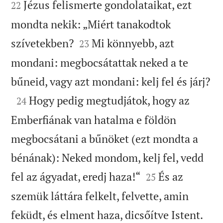
Jézus felismerte gondolataikat, ezt
22
mondta nekik: „Miért tanakodtok


szívetekben?
Mi könnyebb, azt
23
mondani: megbocsátattak neked a te

bűneid, vagy azt mondani: kelj fel és járj?

Hogy pedig megtudjátok, hogy az
24
Emberfiának van hatalma e földön
megbocsátani a bűnöket (ezt mondta a
bénának): Neked mondom, kelj fel, vedd


fel az ágyadat, eredj haza!“
És az
25
szemük láttára felkelt, felvette, amin


feküdt, és elment haza, dicsőítve Istent.