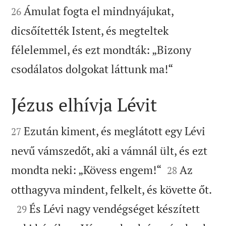
Ámulat fogta el mindnyájukat,
26
dicsőítették Istent, és megteltek
félelemmel, és ezt mondták: „Bizony

csodálatos dolgokat láttunk ma!“
Jézus elhívja Lévit


Ezután kiment, és meglátott egy Lévi
27
nevű vámszedőt, aki a vámnál ült, és ezt


mondta neki: „Kövess engem!“
Az
28

otthagyva mindent, felkelt, és követte őt.

És Lévi nagy vendégséget készített
29