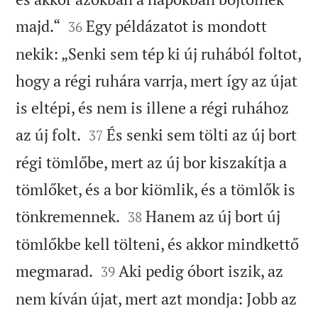


majd.“
Egy példázatot is mondott
36
nekik: „Senki sem tép ki új ruhából foltot,
hogy a régi ruhára varrja, mert így az újat
is eltépi, és nem is illene a régi ruhához


az új folt.
És senki sem tölti az új bort
37
régi tömlőbe, mert az új bor kiszakítja a
tömlőket, és a bor kiömlik, és a tömlők is


tönkremennek.
Hanem az új bort új
38
tömlőkbe kell tölteni, és akkor mindkettő


megmarad.
Aki pedig óbort iszik, az
39
nem kíván újat, mert azt mondja: Jobb az