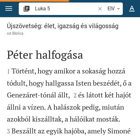
Skoči na sadržaj
Pretraži biblijski stih
EIV
Luka 5
Újszövetség: élet, igazság és világosság
od
Biblica
Péter halfogása


Történt, hogy amikor a sokaság hozzá
1
tódult, hogy hallgassa Isten beszédét, ő a


Genezáret-tónál állt,
és látott két hajót
2
állni a vízen. A halászok pedig, miután


azokból kiszálltak, a hálóikat mosták.
Beszállt az egyik hajóba, amely Simoné
3