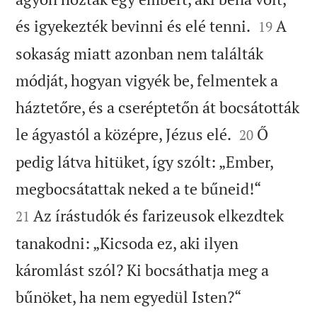


és igyekezték bevinni és elé tenni.
A
19
sokaság miatt azonban nem találták
módját, hogyan vigyék be, felmentek a
háztetőre, és a cseréptetőn át bocsátották


le ágyastól a középre, Jézus elé.
Ő
20
pedig látva hitüket, így szólt: „Ember,


megbocsátattak neked a te bűneid!“
Az írástudók és farizeusok elkezdtek
21
tanakodni: „Kicsoda ez, aki ilyen
káromlást szól? Ki bocsáthatja meg a


bűnöket, ha nem egyedül Isten?“