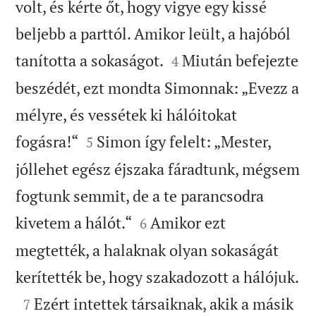
volt, és kérte őt, hogy vigye egy kissé
beljebb a parttól. Amikor leült, a hajóból


tanította a sokaságot.
Miután befejezte
4
beszédét, ezt mondta Simonnak: „Evezz a
mélyre, és vessétek ki hálóitokat


fogásra!“
Simon így felelt: „Mester,
5
jóllehet egész éjszaka fáradtunk, mégsem
fogtunk semmit, de a te parancsodra


kivetem a hálót.“
Amikor ezt
6
megtették, a halaknak olyan sokaságát

kerítették be, hogy szakadozott a hálójuk.

Ezért intettek társaiknak, akik a másik
7