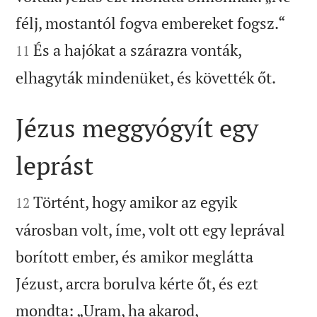


félj, mostantól fogva embereket fogsz.“
És a hajókat a szárazra vonták,
11

elhagyták mindenüket, és követték őt.
Jézus meggyógyít egy
leprást


Történt, hogy amikor az egyik
12
városban volt, íme, volt ott egy leprával
borított ember, és amikor meglátta
Jézust, arcra borulva kérte őt, és ezt
mondta: „Uram, ha akarod,