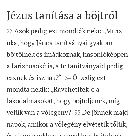
Jézus tanítása a böjtről


Azok pedig ezt mondták neki: „Mi az
33
oka, hogy János tanítványai gyakran
böjtölnek és imádkoznak, hasonlóképpen
a farizeusoké is, a te tanítványaid pedig


esznek és isznak?“
Ő pedig ezt
34
mondta nekik: „Rávehetitek-e a
lakodalmasokat, hogy böjtöljenek, míg


velük van a vőlegény?
De jönnek majd
35
napok, amikor a vőlegény elvétetik tőlük,
és akkor azokban a napokban böjtölnek