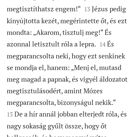


megtisztíthatsz engem!“
Jézus pedig
13
kinyújtotta kezét, megérintette őt, és ezt
mondta: „Akarom, tisztulj meg!“ És


azonnal letisztult róla a lepra.
És
14
megparancsolta neki, hogy ezt senkinek
se mondja el, hanem: „Menj el, mutasd
meg magad a papnak, és vigyél áldozatot
megtisztulásodért, amint Mózes


megparancsolta, bizonyságul nekik.“
De a hír annál jobban elterjedt róla, és
15
nagy sokaság gyűlt össze, hogy őt