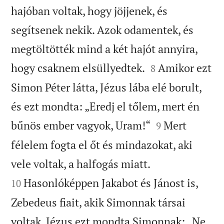
hajóban voltak, hogy jöjjenek, és
segítsenek nekik. Azok odamentek, és
megtöltötték mind a két hajót annyira,


hogy csaknem elsüllyedtek.
Amikor ezt
8
Simon Péter látta, Jézus lába elé borult,
és ezt mondta: „Eredj el tőlem, mert én


bűnös ember vagyok, Uram!“
Mert
9
félelem fogta el őt és mindazokat, aki


vele voltak, a halfogás miatt.
Hasonlóképpen Jakabot és Jánost is,
10
Zebedeus fiait, akik Simonnak társai
voltak. Jézus ezt mondta Simonnak: „Ne