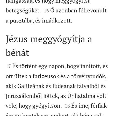
hallgassák, és hogy meggyógyítsa


betegségüket.
Ő azonban félrevonult
16

a pusztába, és imádkozott.
Jézus meggyógyítja a
bénát


És történt egy napon, hogy tanított, és
17
ott ültek a farizeusok és a törvénytudók,
akik Galileának és Júdeának falvaiból és
Jeruzsálemből jöttek, az Úr hatalma volt


vele, hogy gyógyítson.
És íme, férfiak
18
ágyon hoztak egy embert, aki béna volt,