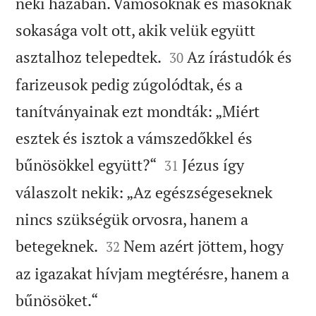
neki házában. Vámosoknak és másoknak
sokasága volt ott, akik velük együtt


asztalhoz telepedtek.
Az írástudók és
30
farizeusok pedig zúgolódtak, és a
tanítványainak ezt mondták: „Miért
esztek és isztok a vámszedőkkel és


bűnösökkel együtt?“
Jézus így
31
válaszolt nekik: „Az egészségeseknek
nincs szükségük orvosra, hanem a


betegeknek.
Nem azért jöttem, hogy
32
az igazakat hívjam megtérésre, hanem a

bűnösöket.“