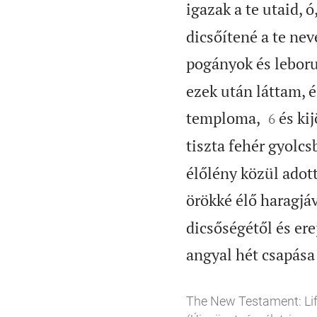
igazak a te utaid, ó
dicsőítené a te ne
pogányok és leborul
ezek után láttam, 


temploma,
és ki
6
tiszta fehér gyolcs
élőlény közül adot
örökké élő haragjáv
dicsőségétől és er
angyal hét csapása
The New Testament: Lif