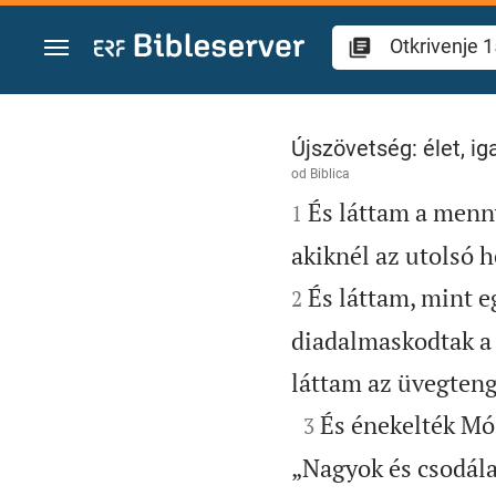
Skoči na sadržaj
Otkrivenje 15
Újszövetség: élet, i
od
Biblica

És láttam a menny
1
akiknél az utolsó h
És láttam, mint e
2
diadalmaskodtak a 
láttam az üvegtenge

És énekelték Móz
3
„Nagyok és csodála