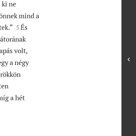
 ki ne
ljönnek mind a


tek.“
És
5
sátorának
apás volt,
egy a négy
örökkön
ten
míg a hét