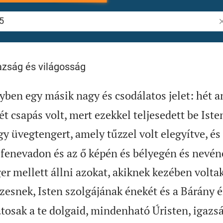
Pr
gazság és világosság
ben egy másik nagy és csodálatos jelet: hét a
ét csapás volt, mert ezekkel teljesedett be Iste
gy üvegtengert, amely tűzzel volt elegyítve, és 
fenevadon és az ő képén és bélyegén és nevé
r mellett állni azokat, akiknek kezében voltak
esnek, Isten szolgájának énekét és a Bárány é
tosak a te dolgaid, mindenható Úristen, igazs