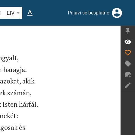
etraži biblijski stih ili riječ
EIV
Prijavi se besplatno
ngyalt,


n haragja.
azokat, akik
nek számán,

 Isten hárfái.
nekét:
ágosak és