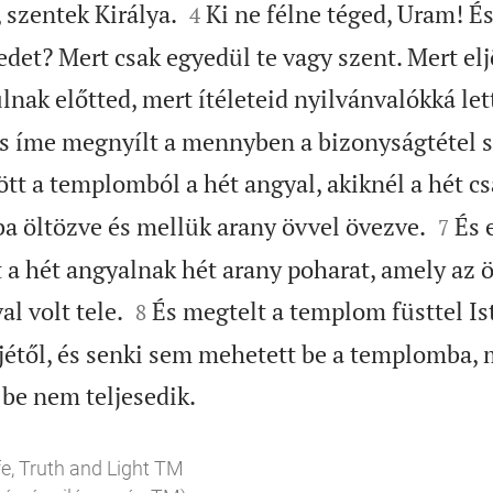


, szentek Királya.
Ki ne félne téged, Uram! És
4
vedet? Mert csak egyedül te vagy szent. Mert e
nak előtted, mert ítéleteid nyilvánvalókká let
és íme megnyílt a mennyben a bizonyságtétel 
jött a templomból a hét angyal, akiknél a hét cs


ba öltözve és mellük arany övvel övezve.
És 
7
t a hét angyalnak hét arany poharat, amely az 


al volt tele.
És megtelt a templom füsttel Is
8
ejétől, és senki sem mehetett be a templomba, 

 be nem teljesedik.
e, Truth and Light TM