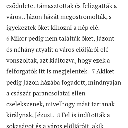
csődületet támasztottak és felizgatták a
várost. Jázon házát megostromolták, s


igyekeztek őket kihozni a nép elé.
Mikor pedig nem találták őket, Jázont
6
és néhány atyafit a város elöljárói elé
vonszoltak, azt kiáltozva, hogy ezek a


felforgatók itt is megjelentek.
Akiket
7
pedig Jázon házába fogadott, mindnyájan
a császár parancsolatai ellen
cselekszenek, mivelhogy mást tartanak


királynak, Jézust.
Fel is indították a
8
sokaságot és a város elöljáróit, akik