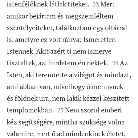


istenfélőknek látlak titeket.
Mert
23
amikor bejártam és megszemléltem
szentélyeiteket, találkoztam egy oltárral
is, amelyre ez volt ráírva: Ismeretlen
Istennek. Akit azért ti nem ismerve


tiszteltek, azt hirdetem én nektek.
Az
24
Isten, aki teremtette a világot és mindazt,
ami abban van, mivelhogy ő mennynek
és földnek ura, nem lakik kézzel készített


templomokban.
Nem szorul emberi
25
kéz segítségére, mintha szüksége volna
valamire, mert ő ad mindenkinek életet,