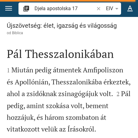
Skoči na sadržaj
Pretraži biblijski stih
EIV
Djela apostolska 17
Újszövetség: élet, igazság és világosság
od
Biblica
Pál Thesszalonikában


Miután pedig átmentek Amfipoliszon
1
és Apollónián, Thesszalonikába érkeztek,


ahol a zsidóknak zsinagógájuk volt.
Pál
2
pedig, amint szokása volt, bement
hozzájuk, és három szombaton át


vitatkozott velük az Írásokról.