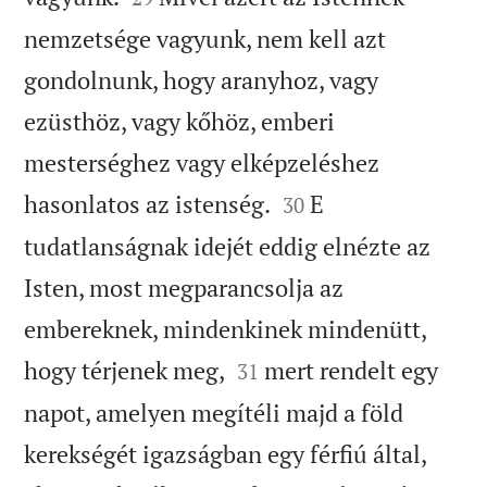
nemzetsége vagyunk, nem kell azt
gondolnunk, hogy aranyhoz, vagy
ezüsthöz, vagy kőhöz, emberi
mesterséghez vagy elképzeléshez


hasonlatos az istenség.
E
30
tudatlanságnak idejét eddig elnézte az
Isten, most megparancsolja az
embereknek, mindenkinek mindenütt,


hogy térjenek meg,
mert rendelt egy
31
napot, amelyen megítéli majd a föld
kerekségét igazságban egy férfiú által,