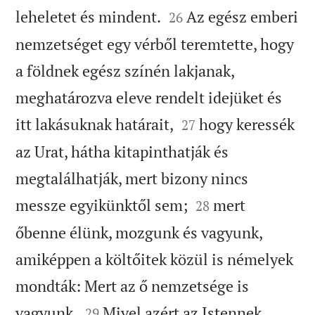


leheletet és mindent.
Az egész emberi
26
nemzetséget egy vérből teremtette, hogy
a földnek egész színén lakjanak,
meghatározva eleve rendelt idejüket és


itt lakásuknak határait,
hogy keressék
27
az Urat, hátha kitapinthatják és
megtalálhatják, mert bizony nincs


messze egyikünktől sem;
mert
28
őbenne élünk, mozgunk és vagyunk,
amiképpen a költőitek közül is némelyek
mondták: Mert az ő nemzetsége is


vagyunk.
Mivel azért az Istennek
29