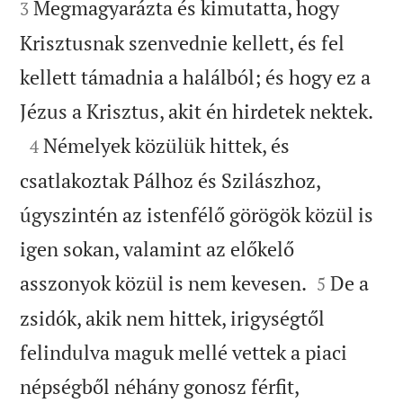
Megmagyarázta és kimutatta, hogy
3
Krisztusnak szenvednie kellett, és fel
kellett támadnia a halálból; és hogy ez a

Jézus a Krisztus, akit én hirdetek nektek.

Némelyek közülük hittek, és
4
csatlakoztak Pálhoz és Szilászhoz,
úgyszintén az istenfélő görögök közül is
igen sokan, valamint az előkelő


asszonyok közül is nem kevesen.
De a
5
zsidók, akik nem hittek, irigységtől
felindulva maguk mellé vettek a piaci
népségből néhány gonosz férfit,