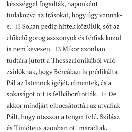
készséggel fogadták, naponként
tudakozva az Írásokat, hogy úgy vannak-


e.
Sokan pedig hittek közülük, sőt az
12
előkelő görög asszonyok és férfiak közül


is nem kevesen.
Mikor azonban
13
tudtára jutott a Thesszalonikából való
zsidóknak, hogy Béreában is prédikálta
Pál az Istennek igéjét, elmentek, és a


sokaságot ott is felháborították.
De
14
akkor mindjárt elbocsátották az atyafiak
Pált, hogy utazzon a tenger felé. Szilász


és Timóteus azonban ott maradtak.