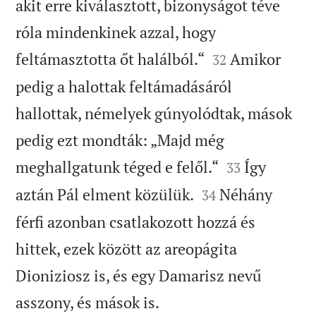
akit erre kiválasztott, bizonyságot téve
róla mindenkinek azzal, hogy


feltámasztotta őt halálból.“
Amikor
32
pedig a halottak feltámadásáról
hallottak, némelyek gúnyolódtak, mások
pedig ezt mondták: „Majd még


meghallgatunk téged e felől.“
Így
33


aztán Pál elment közülük.
Néhány
34
férfi azonban csatlakozott hozzá és
hittek, ezek között az areopágita
Dioniziosz is, és egy Damarisz nevű

asszony, és mások is.