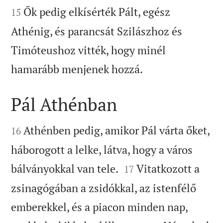
Ők pedig elkísérték Pált, egész
15
Athénig, és parancsát Szilászhoz és
Timóteushoz vitték, hogy minél

hamarább menjenek hozzá.
Pál Athénban


Athénben pedig, amikor Pál várta őket,
16
háborogott a lelke, látva, hogy a város


bálványokkal van tele.
Vitatkozott a
17
zsinagógában a zsidókkal, az istenfélő
emberekkel, és a piacon minden nap,