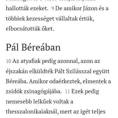


hallották ezeket.
De amikor Jázon és a
9
többiek kezességet vállaltak értük,

elbocsátották őket.
Pál Béreában


Az atyafiak pedig azonnal, azon az
10
éjszakán elküldték Pált Szilásszal együtt
Béreába. Amikor odaérkeztek, elmentek a


zsidók zsinagógájába.
Ezek pedig
11
nemesebb lelkűek voltak a
thesszalonikaiaknál, mert az igét teljes