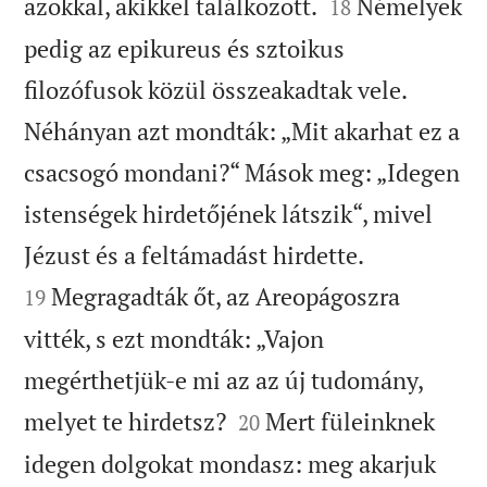


azokkal, akikkel találkozott.
Némelyek
18
pedig az epikureus és sztoikus
filozófusok közül összeakadtak vele.
Néhányan azt mondták: „Mit akarhat ez a
csacsogó mondani?“ Mások meg: „Idegen
istenségek hirdetőjének látszik“, mivel


Jézust és a feltámadást hirdette.
Megragadták őt, az Areopágoszra
19
vitték, s ezt mondták: „Vajon
megérthetjük-e mi az az új tudomány,


melyet te hirdetsz?
Mert füleinknek
20
idegen dolgokat mondasz: meg akarjuk