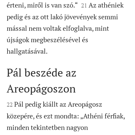


érteni, miről is van szó.“
Az athéniek
21
pedig és az ott lakó jövevények semmi
mással nem voltak elfoglalva, mint
újságok megbeszélésével és

hallgatásával.
Pál beszéde az
Areopágoszon


Pál pedig kiállt az Areopágosz
22
közepére, és ezt mondta: „Athéni férfiak,
minden tekintetben nagyon