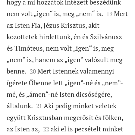
hogy a mi hozzátok intézett beszédünk


nem volt „igen“ is, meg „nem“ is.
Mert
19
az Isten Fia, Jézus Krisztus, akit
közöttetek hirdettünk, én és Szilvánusz
és Timóteus, nem volt „igen“ is, meg
„nem“ is, hanem az „igen“ valósult meg


benne.
Mert Istennek valamennyi
20
ígérete Őbenne lett „igen“-né és „nem“-
mé, és „ámen“-né Isten dicsőségére,


általunk.
Aki pedig minket veletek
21
együtt Krisztusban megerősít és fölken,


az Isten az,
aki el is pecsételt minket
22