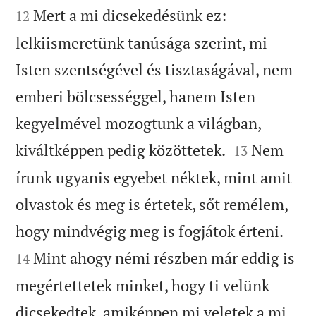


Mert a mi dicsekedésünk ez:
12
lelkiismeretünk tanúsága szerint, mi
Isten szentségével és tisztaságával, nem
emberi bölcsességgel, hanem Isten
kegyelmével mozogtunk a világban,


kiváltképpen pedig közöttetek.
Nem
13
írunk ugyanis egyebet néktek, mint amit
olvastok és meg is értetek, sőt remélem,


hogy mindvégig meg is fogjátok érteni.
Mint ahogy némi részben már eddig is
14
megértettetek minket, hogy ti velünk
dicsekedtek, amiképpen mi veletek a mi