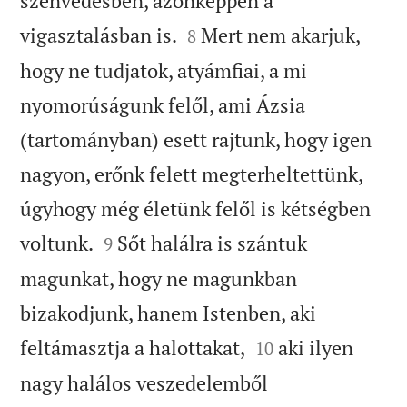
szenvedésben, azonképpen a


vigasztalásban is.
Mert nem akarjuk,
8
hogy ne tudjatok, atyámfiai, a mi
nyomorúságunk felől, ami Ázsia
(tartományban) esett rajtunk, hogy igen
nagyon, erőnk felett megterheltettünk,
úgyhogy még életünk felől is kétségben


voltunk.
Sőt halálra is szántuk
9
magunkat, hogy ne magunkban
bizakodjunk, hanem Istenben, aki


feltámasztja a halottakat,
aki ilyen
10
nagy halálos veszedelemből