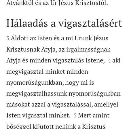

Atyánktól és az Úr Jézus Krisztustól.
Hálaadás a vigasztalásért


Áldott az Isten és a mi Urunk Jézus
3
Krisztusnak Atyja, az irgalmasságnak


Atyja és minden vigasztalás Istene,
aki
4
megvigasztal minket minden
nyomorúságunkban, hogy mi is
megvigasztalhassunk nyomorúságukban
másokat azzal a vigasztalással, amellyel


Isten vigasztal minket.
Mert amint
5
bőséggel kijutott nekünk a Krisztus