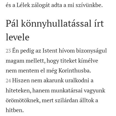

és a Lélek zálogát adta a mi szívünkbe.
Pál könnyhullatással írt
levele


Én pedig az Istent hívom bizonyságul
23
magam mellett, hogy titeket kímélve


nem mentem el még Korinthusba.
Hiszen nem akarunk uralkodni a
24
hiteteken, hanem munkatársai vagyunk
örömötöknek, mert szilárdan álltok a

hitben.