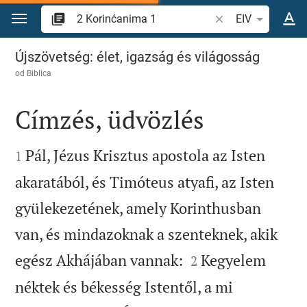
Skoči na sadržaj
Pretraži biblijski stih
EIV
2 Korinćanima 1
Újszövetség: élet, igazság és világosság
od
Biblica
Címzés, üdvözlés


Pál, Jézus Krisztus apostola az Isten
1
akaratából, és Timóteus atyafi, az Isten
gyülekezetének, amely Korinthusban
van, és mindazoknak a szenteknek, akik


egész Akhájában vannak:
Kegyelem
2
néktek és békesség Istentől, a mi