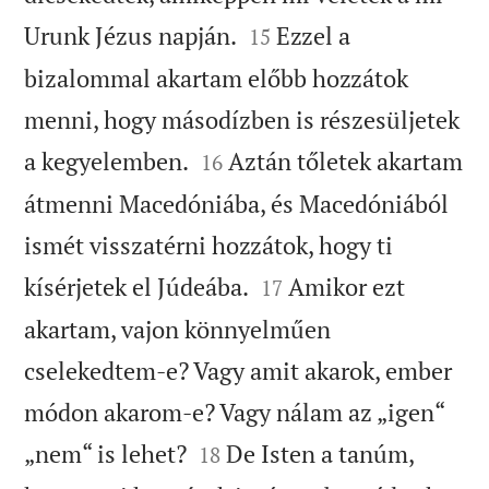


Urunk Jézus napján.
Ezzel a
15
bizalommal akartam előbb hozzátok
menni, hogy másodízben is részesüljetek


a kegyelemben.
Aztán tőletek akartam
16
átmenni Macedóniába, és Macedóniából
ismét visszatérni hozzátok, hogy ti


kísérjetek el Júdeába.
Amikor ezt
17
akartam, vajon könnyelműen
cselekedtem-e? Vagy amit akarok, ember
módon akarom-e? Vagy nálam az „igen“


„nem“ is lehet?
De Isten a tanúm,
18