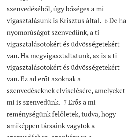
szenvedéséből, úgy bőséges a mi


vigasztalásunk is Krisztus által.
De ha
6
nyomorúságot szenvedünk, a ti
vigasztalásotokért és üdvösségetekért
van. Ha megvigasztaltatunk, az is a ti
vigasztalásotokért és üdvösségetekért
van. Ez ad erőt azoknak a
szenvedéseknek elviselésére, amelyeket


mi is szenvedünk.
Erős a mi
7
reménységünk felőletek, tudva, hogy
amiképpen társaink vagytok a