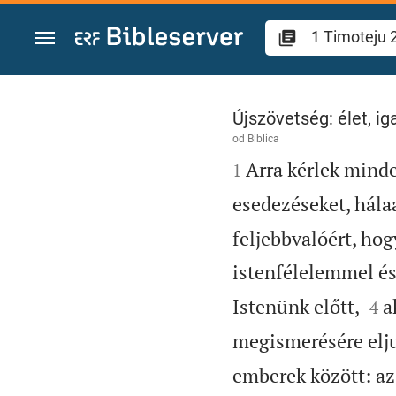
Skoči na sadržaj
1 Timoteju 2
Újszövetség: élet, i
od
Biblica

Arra kérlek minde
1
esedezéseket, hál
feljebbvalóért, hog
istenfélelemmel és


Istenünk előtt,
a
4
megismerésére elj
emberek között: az