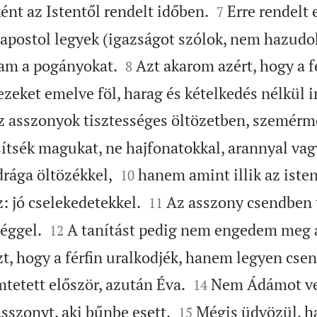


ént az Istentől rendelt időben.
Erre rendelt
7
 apostol legyek (igazságot szólok, nem hazudok


sam a pogányokat.
Azt akarom azért, hogy a f
8
ezeket emelve föl, harag és kételkedés nélkül
 asszonyok tisztességes öltözetben, szemérm
ítsék magukat, ne hajfonatokkal, arannyal vag


rága öltözékkel,
hanem amint illik az iste
10


: jó cselekedetekkel.
Az asszony csendben 
11


éggel.
A tanítást pedig nem engedem meg 
12
t, hogy a férfin uralkodjék, hanem legyen cse


tetett először, azután Éva.
Nem Ádámot vez
14


sszonyt, aki bűnbe esett.
Mégis üdvözül, h
15