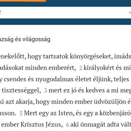
Pr
gazság és világosság
nekelőtt, hogy tartsatok könyörgéseket, imád


aadásokat minden emberért,
királyokért és m
2
y csendes és nyugodalmas életet éljünk, teljes


 tisztességgel,
mert ez jó és kedves a mi me
3
ki azt akarja, hogy minden ember üdvözüljön é


usson.
Mert egy az Isten, és egy a közbenjáró
5


 ember Krisztus Jézus,
aki önmagát adta vál
6