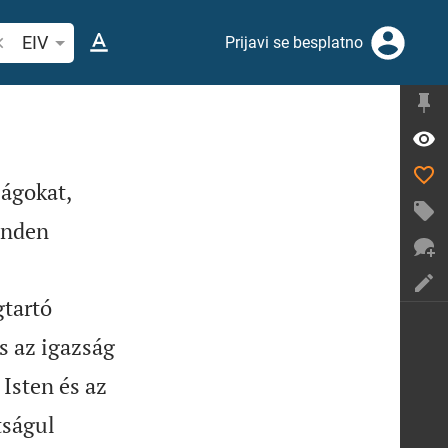
etraži biblijski stih ili riječ
EIV
Prijavi se besplatno
ságokat,
inden
gtartó
s az igazság
 Isten és az
tságul