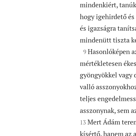
mindenkiért, tanúk
hogy igehirdető és
és igazságra tanít
mindenütt tiszta k

Hasonlóképen az
9
mértékletesen ékes
gyöngyökkel vagy d
valló asszonyokhoz
teljes engedelmess
asszonynak, sem az
Mert Ádám terem
13
kísértő, hanem az a