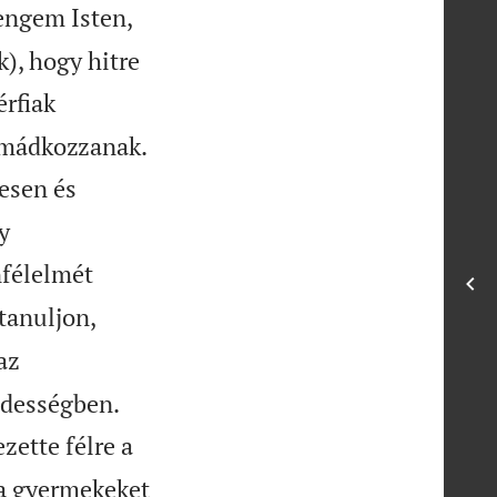
 engem Isten,
), hogy hitre
érfiak

 imádkozzanak.
esen és
y
nfélelmét
tanuljon,
az


ndességben.
ette félre a
a gyermekeket