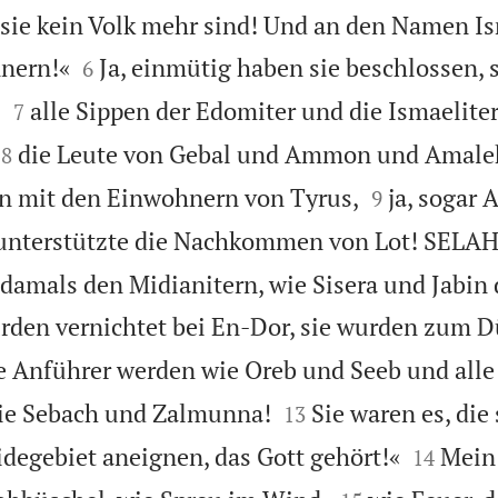
 sie kein Volk mehr sind! Und an den Namen Isr


nern!«
Ja, einmütig haben sie beschlossen, 
6


,
alle Sippen der Edomiter und die Ismaeliter
7


die Leute von Gebal und Ammon und Amalek
8


n mit den Einwohnern von Tyrus,
ja, sogar 
9
 unterstützte die Nachkommen von Lot! SELAH
damals den Midianitern, wie Sisera und Jabin
rden vernichtet bei En-Dor, sie wurden zum D
e Anführer werden wie Oreb und Seeb und alle


ie Sebach und Zalmunna!
Sie waren es, die
13


degebiet aneignen, das Gott gehört!«
Mein 
14