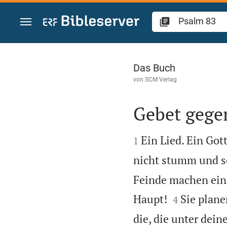
Zum Inhalt springen
Psalm 83
Das Buch
von
SCM Verlag
Gebet gege


Ein Lied. Ein Got
1
nicht stumm und sc
Feinde machen eine


Haupt!
Sie plan
4
die, die unter dei