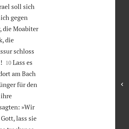
ael soll sich
sich gegen
, die Moabiter
, die
Assur schloss


!
Lass es
10
 dort am Bach
ünger für den
 ihre
 sagten: »Wir
Gott, lass sie