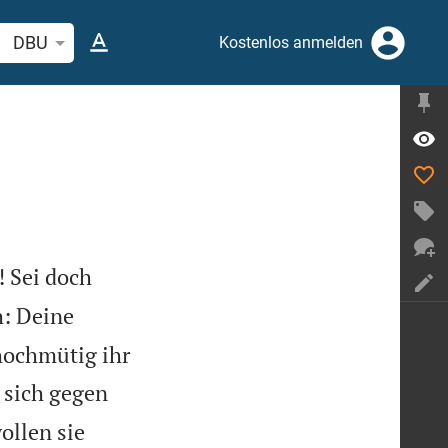
elstelle oder Begriff suchen
DBU
Kostenlos anmelden
! Sei doch
h: Deine
hochmütig ihr
 sich gegen
ollen sie