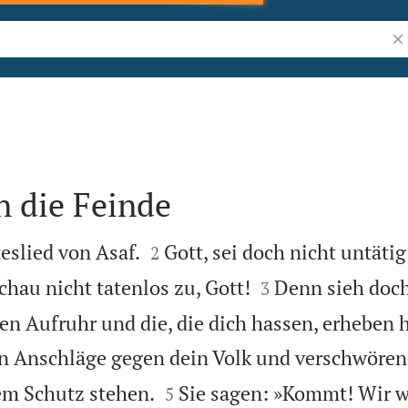
Bib
n die Feinde


teslied von Asaf.
Gott, sei doch nicht untätig
2


hau nicht tatenlos zu, Gott!
Denn sieh doc
3
n Aufruhr und die, die dich hassen, erheben 
en Anschläge gegen dein Volk und verschwören


nem Schutz stehen.
Sie sagen: »Kommt! Wir w
5