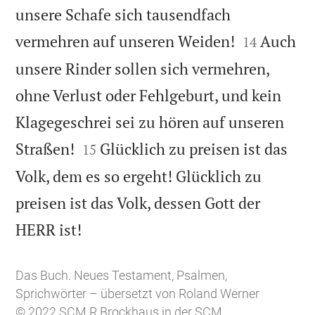
unsere Schafe sich tausendfach


vermehren auf unseren Weiden!
Auch
14
unsere Rinder sollen sich vermehren,
ohne Verlust oder Fehlgeburt, und kein
Klagegeschrei sei zu hören auf unseren


Straßen!
Glücklich zu preisen ist das
15
Volk, dem es so ergeht! Glücklich zu
preisen ist das Volk, dessen Gott der

HERR ist!
Das Buch. Neues Testament, Psalmen,
Sprichwörter – übersetzt von Roland Werner
© 2022 SCM R.Brockhaus in der SCM