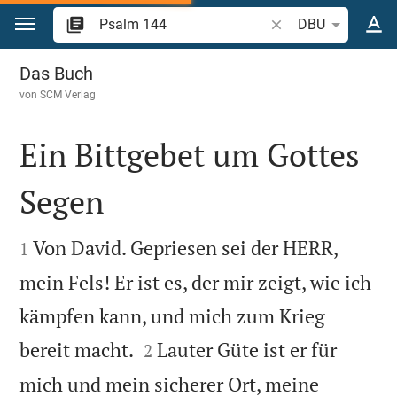
Zum Inhalt springen
Bibelstelle oder Begr
DBU
Psalm 144
Das Buch
von
SCM Verlag
Ein Bittgebet um Gottes
Segen


Von David. Gepriesen sei der HERR,
1
mein Fels! Er ist es, der mir zeigt, wie ich
kämpfen kann, und mich zum Krieg


bereit macht.
Lauter Güte ist er für
2
mich und mein sicherer Ort, meine