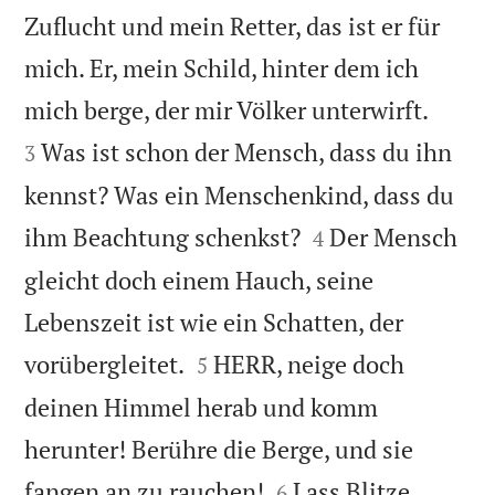
Zuflucht und mein Retter, das ist er für
mich. Er, mein Schild, hinter dem ich


mich berge, der mir Völker unterwirft.
Was ist schon der Mensch, dass du ihn
3
kennst? Was ein Menschenkind, dass du


ihm Beachtung schenkst?
Der Mensch
4
gleicht doch einem Hauch, seine
Lebenszeit ist wie ein Schatten, der


vorübergleitet.
HERR, neige doch
5
deinen Himmel herab und komm
herunter! Berühre die Berge, und sie


fangen an zu rauchen!
Lass Blitze
6