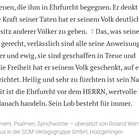
enen, die ihm in Ehrfurcht begegnen. Er denkt
 Kraft seiner Taten hat er seinem Volk deutli


sitz anderer Völker zu geben.
Das, was sein
7
 gerecht, verlässlich sind alle seine Anweisun
er und ewig, sie sind geschaffen in Treue und
ie Freiheit hat er seinem Volk geschenkt, auf e
ichtet. Heilig und sehr zu fürchten ist sein N
t ist die Ehrfurcht vor dem HERRN, wertvolle 

 danach handeln. Sein Lob besteht für immer.
ent, Psalmen, Sprichwörter – übersetzt von Roland Wer
s in der SCM Verlagsgruppe GmbH, Holzgerlingen