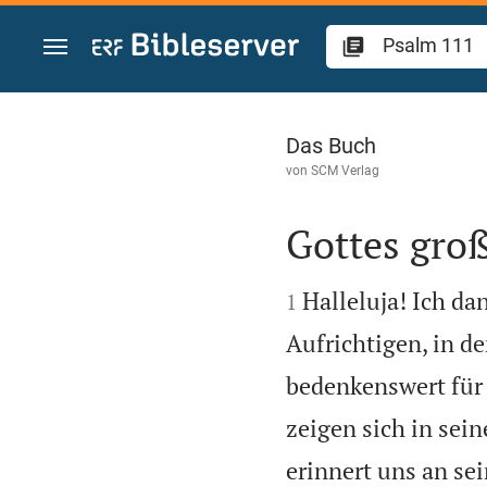
Zum Inhalt springen
Psalm 111
Das Buch
von
SCM Verlag
Gottes groß


Halleluja! Ich d
1
Aufrichtigen, in d
bedenkenswert für 
zeigen sich in sein
erinnert uns an se