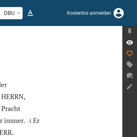
elstelle oder Begriff suchen
DBU
Kostenlos anmelden
der
s HERRN,
 Pracht


ür immer.
Er
4


HERR.