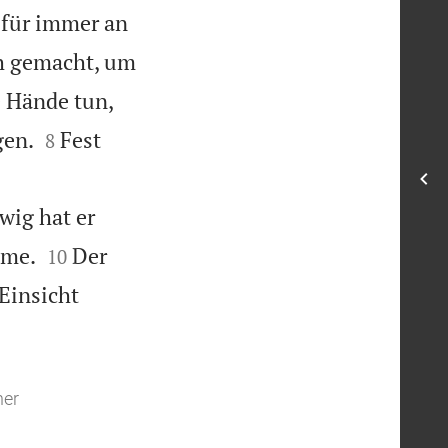
 für immer an
ch gemacht, um
e Hände tun,


gen.
Fest
8
wig hat er


ame.
Der
10
Einsicht
ner