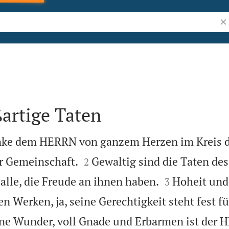
Bib
artige Taten
anke dem HERRN von ganzem Herzen im Kreis 


er Gemeinschaft.
Gewaltig sind die Taten de
2


alle, die Freude an ihnen haben.
Hoheit und
3
en Werken, ja, seine Gerechtigkeit steht fest f
ine Wunder, voll Gnade und Erbarmen ist der 