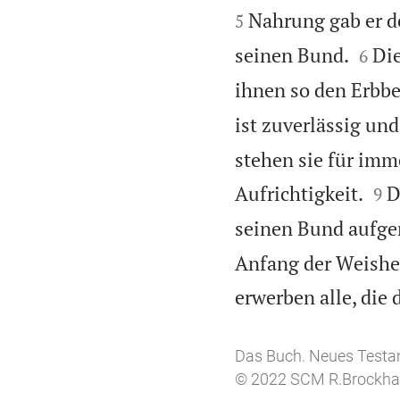
Nahrung gab er d
5


seinen Bund.
Die
6
ihnen so den Erbbe
ist zuverlässig und
stehen sie für imm


Aufrichtigkeit.
D
9
seinen Bund aufger
Anfang der Weishei
erwerben alle, die
Das Buch. Neues Testam
© 2022 SCM R.Brockhau