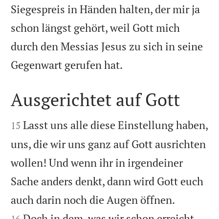
Siegespreis in Händen halten, der mir ja
schon längst gehört, weil Gott mich
durch den Messias Jesus zu sich in seine

Gegenwart gerufen hat.
Ausgerichtet auf Gott


Lasst uns alle diese Einstellung haben,
15
uns, die wir uns ganz auf Gott ausrichten
wollen! Und wenn ihr in irgendeiner
Sache anders denkt, dann wird Gott euch


auch darin noch die Augen öffnen.
Doch in dem, was wir schon erreicht
16