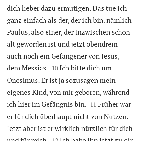
dich lieber dazu ermutigen. Das tue ich
ganz einfach als der, der ich bin, nämlich
Paulus, also einer, der inzwischen schon
alt geworden ist und jetzt obendrein
auch noch ein Gefangener von Jesus,


dem Messias.
Ich bitte dich um
10
Onesimus. Er ist ja sozusagen mein
eigenes Kind, von mir geboren, während


ich hier im Gefängnis bin.
Früher war
11
er für dich überhaupt nicht von Nutzen.
Jetzt aber ist er wirklich nützlich für dich


und für mich.
Ich habe ihn jetzt zu dir
12