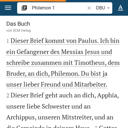
Zum Inhalt springen
Bibelstelle oder Begr
DBU
Philemon 1
Das Buch
von
SCM Verlag

Dieser Brief kommt von Paulus. Ich bin
1
ein Gefangener des Messias Jesus und
schreibe zusammen mit Timotheus, dem
Bruder, an dich, Philemon. Du bist ja


unser lieber Freund und Mitarbeiter.
Dieser Brief geht auch an dich, Apphia,
2
unsere liebe Schwester und an
Archippus, unseren Mitstreiter, und an


die Gemeinde in deinem Haus.
Gottes